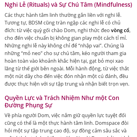
Nghi Lễ (Rituals) và Sự Chú Tâm (Mindfulness)
Các thực hành tâm linh thường gắn liền với nghi lễ.
Tương tự, BDSM cũng tràn ngập các nghi lễ có chủ
đích: từ việc quỳ gối chào Dom, nghi thức đeo
vòng cổ
,
cho đến việc chuẩn bị không gian play một cách tỉ mỉ.
Những nghi lễ này không chỉ để “nhập vai”. Chúng là
những “mỏ neo” cho sự chú tâm, kéo người tham gia
hoàn toàn vào khoảnh khắc hiện tại, gạt bỏ mọi xao
lãng từ thế giới bên ngoài. Mỗi hành động, từ việc thắt
một nút dây cho đến việc đón nhận một cú đánh, đều
được thực hiện với sự tập trung và nhận biết trọn vẹn.
Quyền Lực và Trách Nhiệm Như một Con
Đường Phụng Sự
Về phía người Dom, việc nắm giữ quyền lực tuyệt đối
cũng có thể là một thực hành tâm linh. Domspace đòi
hỏi một sự tập trung cao độ, sự đồng cảm sâu sắc và