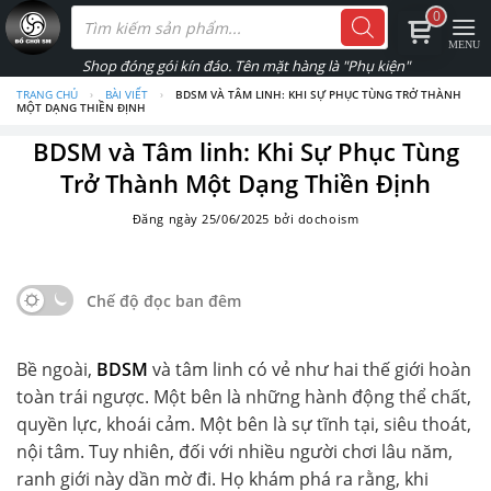
Skip
Tìm
0
kiếm
to
sản
phẩm
content
TRANG CHỦ
›
BÀI VIẾT
›
BDSM VÀ TÂM LINH: KHI SỰ PHỤC TÙNG TRỞ THÀNH
MỘT DẠNG THIỀN ĐỊNH
BDSM và Tâm linh: Khi Sự Phục Tùng
Trở Thành Một Dạng Thiền Định
Đăng ngày
25/06/2025
bởi
dochoism
Chế độ đọc ban đêm
Bề ngoài,
BDSM
và tâm linh có vẻ như hai thế giới hoàn
toàn trái ngược. Một bên là những hành động thể chất,
quyền lực, khoái cảm. Một bên là sự tĩnh tại, siêu thoát,
nội tâm. Tuy nhiên, đối với nhiều người chơi lâu năm,
ranh giới này dần mờ đi. Họ khám phá ra rằng, khi