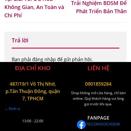
Trải Nghiệm BDSM Để
Không Gian, An Toàn và
Phát Triển Bản Thân
Chi Phí
Trả lời
Bạn phải
đăng nhập
để gửi phản hồi.
ĐỊA CHỈ KHO
LIÊN HỆ
487/19/1 Võ Thị Nhờ,
0901859284
p.Tân Thuận Đông, quận
Shop không mở cửa hàng, chỉ bán
7, TPHCM
online. Quý khách hàng vui lòng
gọi trước khi qua.
→ Định vị
FANPAGE
13:00 - 22:00
FB.COM/DOCHOISM