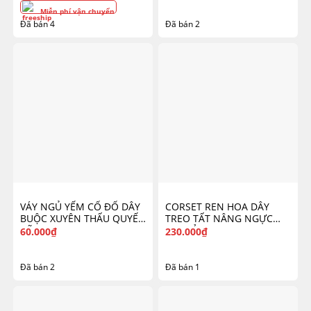
Miễn phí vận chuyển
Đã bán 4
Đã bán 2
VÁY NGỦ YẾM CỔ ĐỔ DÂY
CORSET REN HOA DÂY
BUỘC XUYÊN THẤU QUYẾN
TREO TẤT NÂNG NGỰC
RŨ 7770
GỢI CẢM 7707
60.000
₫
230.000
₫
Đã bán 2
Đã bán 1