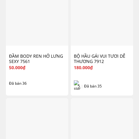
ĐẦM BODY REN HỞ LƯNG
BỘ HẦU GÁI VUI TƯƠI DỄ
SEXY 7561
THƯƠNG 7912
50.000
₫
180.000
₫
Đã bán 36
5
|
Đã bán 35