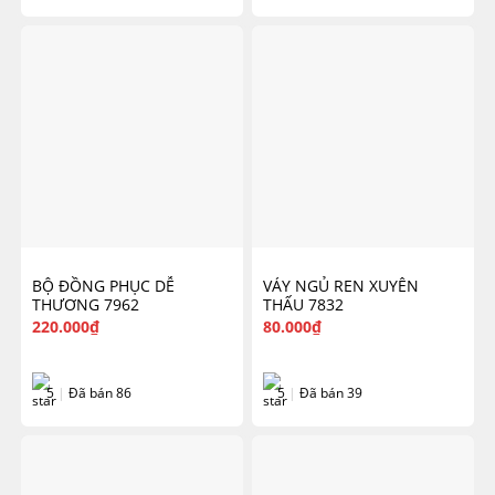
BỘ ĐỒNG PHỤC DỄ
VÁY NGỦ REN XUYÊN
THƯƠNG 7962
THẤU 7832
220.000
₫
80.000
₫
5
|
Đã bán 86
5
|
Đã bán 39