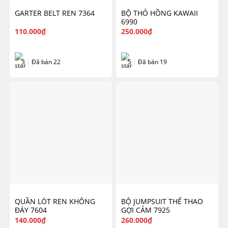
GARTER BELT REN 7364
BỘ THỎ HỒNG KAWAII
6990
110.000
₫
250.000
₫
3
|
Đã bán 22
5
|
Đã bán 19
QUẦN LÓT REN KHÔNG
BỘ JUMPSUIT THỂ THAO
ĐÁY 7604
GỢI CẢM 7925
140.000
₫
260.000
₫