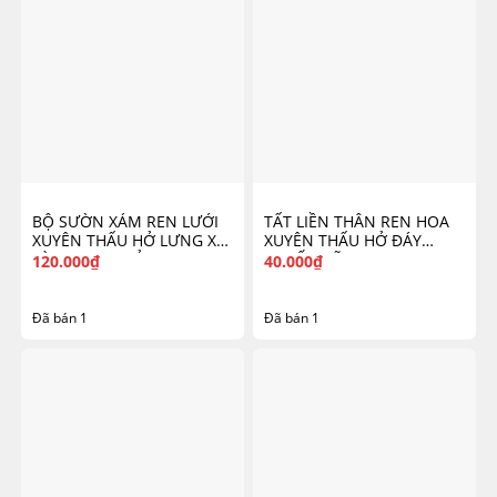
BỘ SƯỜN XÁM REN LƯỚI
TẤT LIỀN THÂN REN HOA
XUYÊN THẤU HỞ LƯNG XẺ
XUYÊN THẤU HỞ ĐÁY
TÀ CAO GỢI CẢM 6232
QUYẾN RŨ 7506
120.000
₫
40.000
₫
Đã bán 1
Đã bán 1