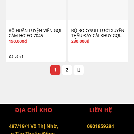
BỘ HUẤN LUYỆN VIÊN GỢI
BỘ BODYSUIT LƯỚI XUYÊN
CẢM HỞ EO 7045
THẤU ĐÁY CÀI KHUY GỢI
CẢM 6697
190.000
₫
230.000
₫
Đã bán 1
1
2
ĐỊA CHỈ KHO
LIÊN HỆ
487/19/1 Võ Thị Nhờ,
0901859284
p.Tân Thuận Đông,