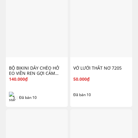
BỘ BIKINI DÂY CHÉO HỞ
VỚ LƯỚI THẮT NƠ 7205
EO VIỀN REN GỢI CẢM
6612
140.000
₫
50.000
₫
Đã bán 10
5
|
Đã bán 10