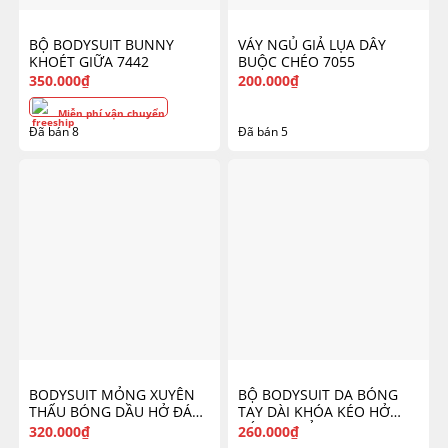
BỘ BODYSUIT BUNNY
VÁY NGỦ GIẢ LỤA DÂY
KHOÉT GIỮA 7442
BUỘC CHÉO 7055
350.000
₫
200.000
₫
Miễn phí vận chuyển
Đã bán 8
Đã bán 5
BODYSUIT MỎNG XUYÊN
BỘ BODYSUIT DA BÓNG
THẤU BÓNG DẦU HỞ ĐÁY
TAY DÀI KHÓA KÉO HỞ
6758
ĐÁY GỢI CẢM 6986
320.000
₫
260.000
₫