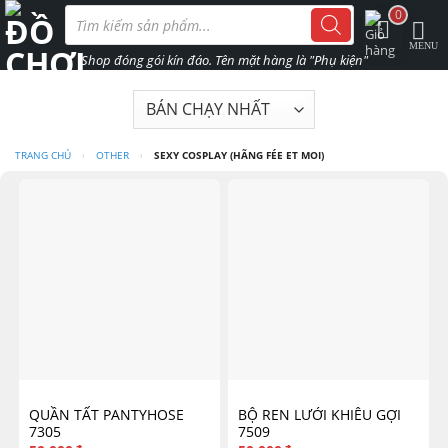
Skip
Tìm
0
kiếm
to
sản
phẩm
content
TRANG CHỦ
›
OTHER
›
SEXY COSPLAY (HÃNG FÉE ET MOI)
QUẦN TẤT PANTYHOSE
BỘ REN LƯỚI KHIÊU GỢI
7305
7509