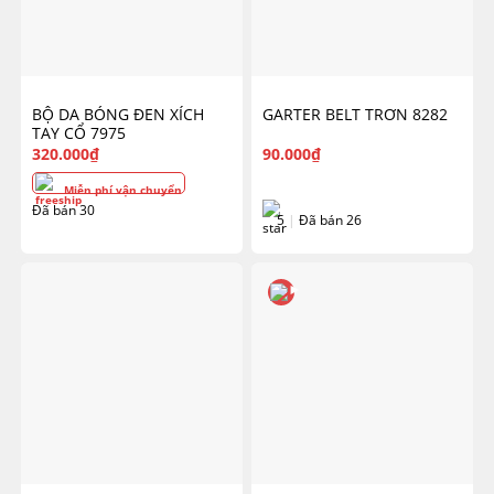
BỘ DA BÓNG ĐEN XÍCH
GARTER BELT TRƠN 8282
TAY CỔ 7975
320.000
₫
90.000
₫
Miễn phí vận chuyển
Đã bán 30
5
|
Đã bán 26