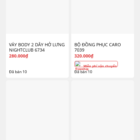
VÁY BODY 2 DÂY HỞ LƯNG
BỘ ĐỒNG PHỤC CARO
NIGHTCLUB 6734
7039
280.000
₫
320.000
₫
Miễn phí vận chuyển
Đã bán 10
Đã bán 10