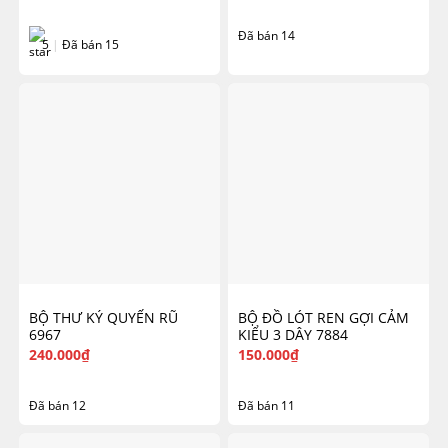
Đã bán 14
5
|
Đã bán 15
BỘ THƯ KÝ QUYẾN RŨ
BỘ ĐỒ LÓT REN GỢI CẢM
6967
KIỂU 3 DÂY 7884
240.000
₫
150.000
₫
Đã bán 12
Đã bán 11