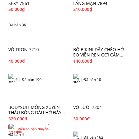
SEXY 7561
LÃNG MẠN 7894
50.000
₫
210.000
₫
Đã bán 36
VỚ TRƠN 7210
BỘ BIKINI DÂY CHÉO HỞ
EO VIỀN REN GỢI CẢM
6612
40.000
₫
140.000
₫
4.6
|
Đã bán 190
5
|
Đã bán 10
BODYSUIT MỎNG XUYÊN
VỚ LƯỚI 7204
THẤU BÓNG DẦU HỞ ĐÁY
6758
320.000
₫
30.000
₫
Miễn phí vận chuyển
Đã bán 4
5
|
Đã bán 162