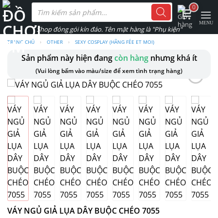
Skip
Tìm
0
kiếm
to
sản
phẩm
content
TRANG CHỦ
›
OTHER
›
SEXY COSPLAY (HÃNG FÉE ET MOI)
Sản phẩm này hiện đang
còn hàng
nhưng khá ít
(Vui lòng bấm vào màu/size để xem tình trạng hàng)
VÁY NGỦ GIẢ LỤA DÂY BUỘC CHÉO 7055