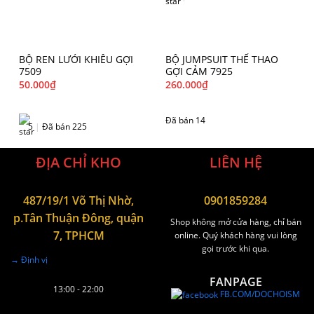
BỘ REN LƯỚI KHIÊU GỢI
BỘ JUMPSUIT THỂ THAO
7509
GỢI CẢM 7925
50.000
₫
260.000
₫
Đã bán 14
5
|
Đã bán 225
ĐỊA CHỈ KHO
LIÊN HỆ
487/19/1 Võ Thị Nhờ,
0901859284
p.Tân Thuận Đông, quận
Shop không mở cửa hàng, chỉ bán
7, TPHCM
online. Quý khách hàng vui lòng
gọi trước khi qua.
→ Định vị
FANPAGE
13:00 - 22:00
FB.COM/DOCHOISM