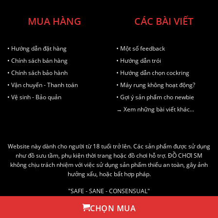
MUA HÀNG
CÁC BÀI VIẾT
• Hướng dẫn đặt hàng
• Một số feedback
• Chính sách bán hàng
• Hướng dẫn trói
• Chính sách bảo hành
• Hướng dẫn chọn cockring
• Vận chuyển - Thanh toán
• Máy rung không hoạt động?
• Vệ sinh - Bảo quản
• Gợi ý sản phẩm cho newbie
→ Xem những bài viết khác...
Website này dành cho người từ 18 tuổi trở lên. Các sản phẩm được sử dụng
như đồ sưu tầm, phụ kiện thời trang hoặc đồ chơi hỗ trợ. ĐỒ CHƠI SM
không chịu trách nhiệm với việc sử dụng sản phẩm thiếu an toàn, gây ảnh
hưởng xấu, hoặc bất hợp pháp.
"SAFE - SANE - CONSENSUAL"
AN TOÀN - LÀNH MẠNH - ĐỒNG THUẬN
CHỌN MUA