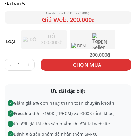
Đã bán 5
220.000
₫
200.000
₫
ĐỎ
ĐEN
LOẠI
200.000
₫
200.000
₫
VÁY NGỦ GIẢ LỤA DÂY BUỘC CHÉO 7055 số lượng
CHỌN MUA
Ưu đãi đặc biệt
Giảm giá 5%
đơn hàng thanh toán
chuyển khoản
✓
Freeship
đơn >150K (TPHCM) và >300K (tỉnh khác)
✓
Ưu đãi giá tốt cho sản phẩm khi đặt tại website
✓
Đánh giá sản phẩm để nhận thêm SM-Xu
✓