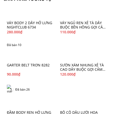
VÁY BODY 2 DÂY HỞ LƯNG
VÁY NGỦ REN XẺ TÀ DÂY
NIGHTCLUB 6734
BUỘC BÊN HÔNG GỢI CẢM
7797
280.000
₫
110.000
₫
Đã bán 10
GARTER BELT TRƠN 8282
SƯỜN XÁM NHUNG XẺ TÀ
CAO DÂY BUỘC GỢI CẢM
6701
90.000
₫
120.000
₫
5
|
Đã bán 26
ĐẦM BODY REN HỞ LƯNG
BỘ CÔ DÂU LƯỚI HOA