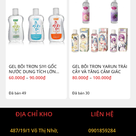
GEL BÔI TRƠN SIYI GỐC
GEL BÔI TRƠN YARUN TRÁI
NƯỚC DUNG TÍCH LỚN
CÂY VÀ TĂNG CẢM GIÁC
215ML
60.000
₫
–
90.000
₫
80.000
₫
–
100.000
₫
Đã bán 49
Đã bán 30
ĐỊA CHỈ KHO
LIÊN HỆ
487/19/1 Võ Thị Nhờ,
0901859284