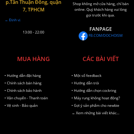
p.Tân Thuận Đông, quận
Shop không mở cửa hàng, chỉ bán
7, TPHCM
online. Quý khách hàng vui lòng
gọi trước khi qua.
→ Định vị
FANPAGE
13:00 - 22:00
FB.COM/DOCHOISM
MUA HÀNG
CÁC BÀI VIẾT
• Hướng dẫn đặt hàng
• Một số feedback
• Chính sách bán hàng
• Hướng dẫn trói
• Chính sách bảo hành
• Hướng dẫn chọn cockring
• Vận chuyển - Thanh toán
• Máy rung không hoạt động?
• Vệ sinh - Bảo quản
• Gợi ý sản phẩm cho newbie
→ Xem những bài viết khác...