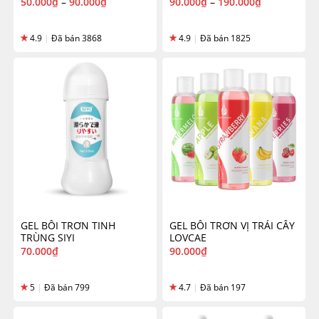
50.000
₫
–
90.000
₫
90.000
₫
–
190.000
₫
4.9
|
Đã bán 3868
4.9
|
Đã bán 1825
GEL BÔI TRƠN TINH
GEL BÔI TRƠN VỊ TRÁI CÂY
TRÙNG SIYI
LOVCAE
70.000
₫
90.000
₫
5
|
Đã bán 799
4.7
|
Đã bán 197