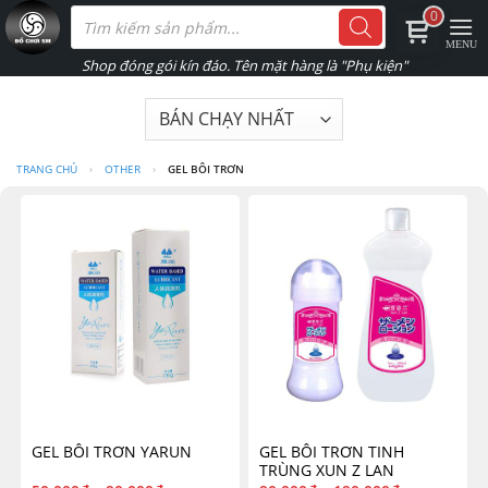
Skip
Tìm
0
kiếm
to
sản
phẩm
content
TRANG CHỦ
›
OTHER
›
GEL BÔI TRƠN
GEL BÔI TRƠN YARUN
GEL BÔI TRƠN TINH
TRÙNG XUN Z LAN