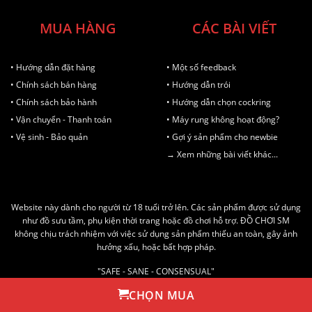
MUA HÀNG
CÁC BÀI VIẾT
• Hướng dẫn đặt hàng
• Một số feedback
• Chính sách bán hàng
• Hướng dẫn trói
• Chính sách bảo hành
• Hướng dẫn chọn cockring
• Vận chuyển - Thanh toán
• Máy rung không hoạt động?
• Vệ sinh - Bảo quản
• Gợi ý sản phẩm cho newbie
→ Xem những bài viết khác...
Website này dành cho người từ 18 tuổi trở lên. Các sản phẩm được sử dụng
như đồ sưu tầm, phụ kiện thời trang hoặc đồ chơi hỗ trợ. ĐỒ CHƠI SM
không chịu trách nhiệm với việc sử dụng sản phẩm thiếu an toàn, gây ảnh
hưởng xấu, hoặc bất hợp pháp.
"SAFE - SANE - CONSENSUAL"
AN TOÀN - LÀNH MẠNH - ĐỒNG THUẬN
CHỌN MUA