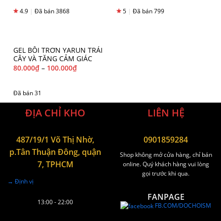
4.9
|
Đã bán 3868
5
|
Đã bán 799
GEL BÔI TRƠN YARUN TRÁI
CÂY VÀ TĂNG CẢM GIÁC
80.000
₫
–
100.000
₫
Đã bán 31
ĐỊA CHỈ KHO
LIÊN HỆ
487/19/1 Võ Thị Nhờ,
0901859284
p.Tân Thuận Đông, quận
Shop không mở cửa hàng, chỉ bán
7, TPHCM
online. Quý khách hàng vui lòng
gọi trước khi qua.
→ Định vị
FANPAGE
13:00 - 22:00
FB.COM/DOCHOISM