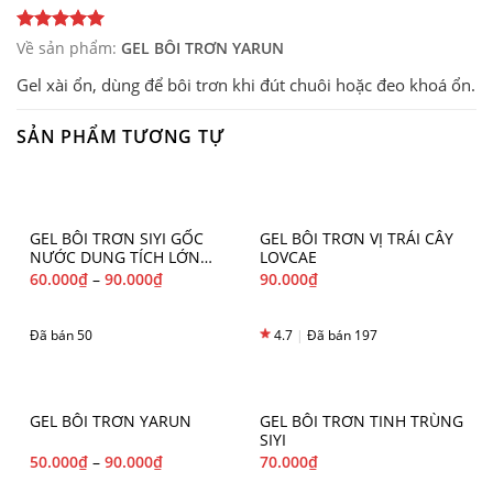
Về sản phẩm:
GEL BÔI TRƠN YARUN
Gel xài ổn, dùng để bôi trơn khi đút chuôi hoặc đeo khoá ổn.
SẢN PHẨM TƯƠNG TỰ
GEL BÔI TRƠN SIYI GỐC
GEL BÔI TRƠN VỊ TRÁI CÂY
NƯỚC DUNG TÍCH LỚN
LOVCAE
215ML
60.000
₫
–
90.000
₫
90.000
₫
Đã bán 50
4.7
|
Đã bán 197
GEL BÔI TRƠN YARUN
GEL BÔI TRƠN TINH TRÙNG
SIYI
50.000
₫
–
90.000
₫
70.000
₫