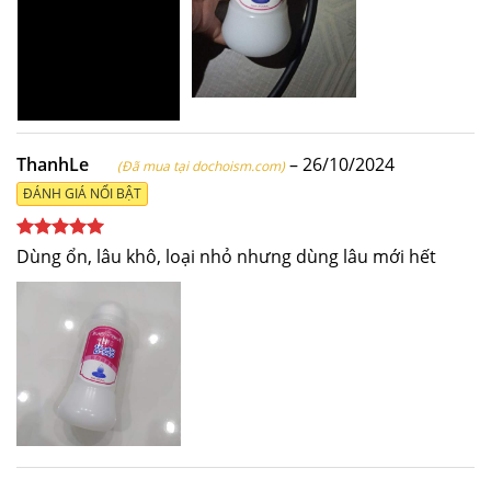
ThanhLe
–
26/10/2024
(Đã mua tại dochoism.com)
ĐÁNH GIÁ NỔI BẬT
Được xếp
Dùng ổn, lâu khô, loại nhỏ nhưng dùng lâu mới hết
hạng
5
5
sao