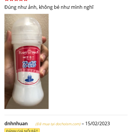
Được xếp
Đúng như ảnh, không bé như mình nghĩ
hạng
5
5
sao
dnhnhuan
–
15/02/2023
(Đã mua tại dochoism.com)
ĐÁNH GIÁ NỔI BẬT