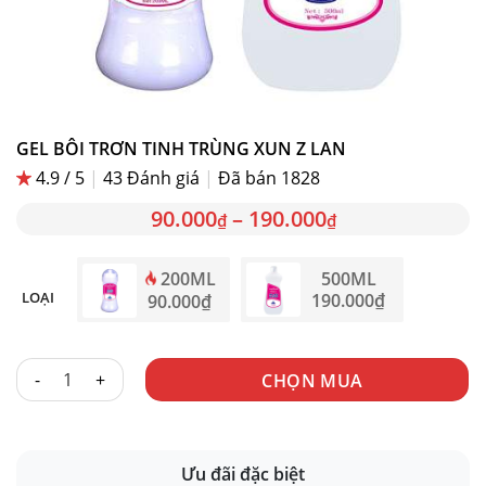
GEL BÔI TRƠN TINH TRÙNG XUN Z LAN
4.9 / 5
|
43
Đánh giá
|
Đã bán 1828
90.000
–
190.000
₫
₫
200ML
500ML
LOẠI
190.000
₫
90.000
₫
GEL BÔI TRƠN TINH TRÙNG XUN Z LAN số lượng
CHỌN MUA
Ưu đãi đặc biệt