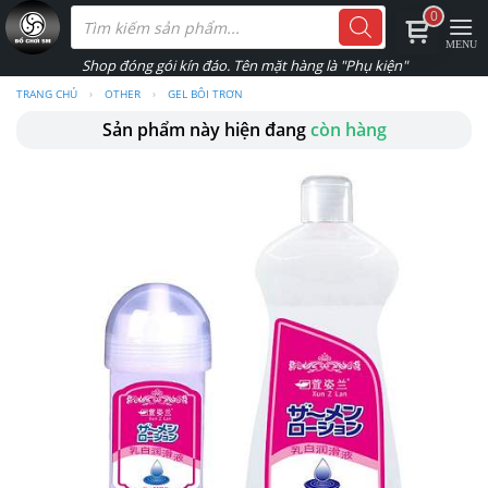
Skip
Tìm
0
kiếm
to
sản
phẩm
content
TRANG CHỦ
›
OTHER
›
GEL BÔI TRƠN
Sản phẩm này hiện đang
còn hàng