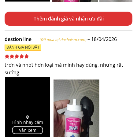
Thêm đánh giá
destion line
–
18/04/2026
(Đã mua tại dochoism.com)
ĐÁNH GIÁ NỔI BẬT
Được xếp
trơn và nhớt hơn loại mà mình hay dùng, nhưng rất
hạng
5
5
sướng
sao
🚫
Hình nhạy cảm
Vẫn xem