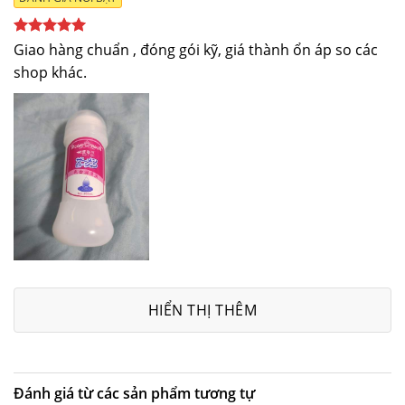
Được xếp
Giao hàng chuẩn , đóng gói kỹ, giá thành ổn áp so các
hạng
5
5
shop khác.
sao
HIỂN THỊ THÊM
Đánh giá từ các sản phẩm tương tự