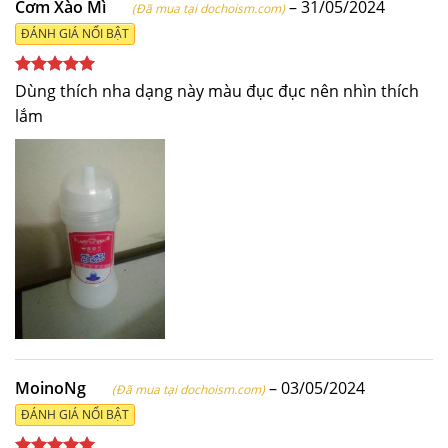
Cơm Xào Mì
–
31/05/2024
(Đã mua tại dochoism.com)
ĐÁNH GIÁ NỔI BẬT
Được xếp
Dùng thích nha dạng này màu đục đục nên nhìn thích
hạng
5
5
lắm
sao
MoinoNg
–
03/05/2024
(Đã mua tại dochoism.com)
ĐÁNH GIÁ NỔI BẬT