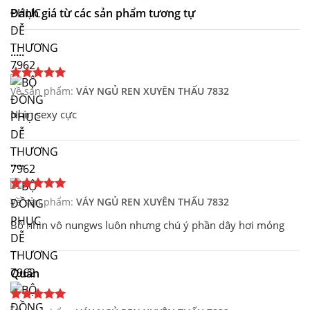
Đánh giá từ các sản phẩm tương tự
.....
Về sản phẩm:
VÁY NGỦ REN XUYÊN THẤU 7832
Nhìn sexy cực
.....
Về sản phẩm:
VÁY NGỦ REN XUYÊN THẤU 7832
Bồ nhìn vô nungws luôn nhưng chú ý phần dây hơi mỏng
Quân