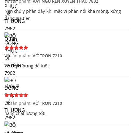
Về sản phẩm:
VÁY NGỦ REN XUYÊN THẤU 7832
Nên chú ý phần dây khi mặc vì phần nối khá mỏng, xứng
đáng giá tiền
Quân
Về sản phẩm:
VỚ TRƠN 7210
Vớ đẹp nhưng dễ tuột
Linh lê
Về sản phẩm:
VỚ TRƠN 7210
hàng chất lượng tốt!!