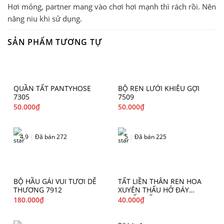
Hơi mỏng, partner mang vào chơi hơi mạnh thì rách rồi. Nên
nâng niu khi sử dụng.
SẢN PHẨM TƯƠNG TỰ
QUẦN TẤT PANTYHOSE
BỘ REN LƯỚI KHIÊU GỢI
7305
7509
50.000
₫
50.000
₫
4.9
|
Đã bán 272
5
|
Đã bán 225
BỘ HẦU GÁI VUI TƯƠI DỄ
TẤT LIỀN THÂN REN HOA
THƯƠNG 7912
XUYÊN THẤU HỞ ĐÁY
QUYẾN RŨ 7506
180.000
₫
40.000
₫