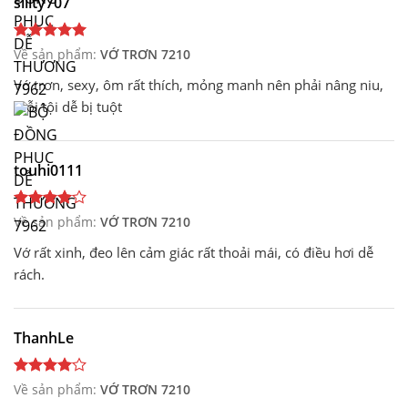
sility707
Về sản phẩm:
VỚ TRƠN 7210
Vớ trơn, sexy, ôm rất thích, mỏng manh nên phải nâng niu,
mỗi tội dễ bị tuột
touhi0111
Về sản phẩm:
VỚ TRƠN 7210
Vớ rất xinh, đeo lên cảm giác rất thoải mái, có điều hơi dễ
rách.
ThanhLe
Về sản phẩm:
VỚ TRƠN 7210