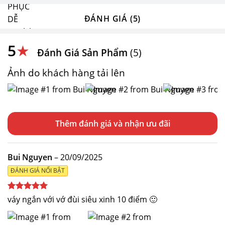
ĐÁNH GIÁ (5)
5
★
Đánh Giá Sản Phẩm
(5)
Ảnh do khách hàng tải lên
Thêm đánh giá
Bui Nguyen
–
20/09/2025
ĐÁNH GIÁ NỔI BẬT
Được xếp
váy ngắn với vớ đùi siêu xinh 10 điểm 🙂
hạng
5
5
sao