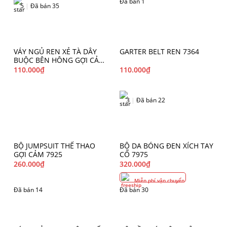
Đã bán 1
5
|
Đã bán 35
VÁY NGỦ REN XẺ TÀ DÂY
GARTER BELT REN 7364
BUỘC BÊN HÔNG GỢI CẢM
7797
110.000
₫
110.000
₫
3
|
Đã bán 22
BỘ JUMPSUIT THỂ THAO
BỘ DA BÓNG ĐEN XÍCH TAY
GỢI CẢM 7925
CỔ 7975
260.000
₫
320.000
₫
Miễn phí vận chuyển
Đã bán 14
Đã bán 30