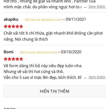
hơi thô , nhưng dễ giặt và nhanh khô . Partner của
sao
...
mình mặc chắc do phần vòng ngực hơi to nên mặc hơi
Xem thêm
chật , còn đâu bộ đồ rất đẹp
akapiku
–
09/11/2021
(Đã mua tại dochoism.com)
Được xếp
Chất vải tốt ít chỉ thừa, giặt nhanh khô không cần phơi
hạng
5
5
nắng. Nói chung là thích
sao
Bomi
–
03/10/2020
(Đã mua tại dochoism.com)
Được xếp
Về form dáng thì bộ này siêu đẹp luôn nha
hạng
5
5
Nhưng về vải thì hơi cứng và thô.
sao
...
Vẫn cho 5 sao vì mặc lên đẹp, kích thích. Không đi ra
Xem thêm
đường nên không cần vải đẹp làm gì :)) size thì thay đổi
được nên khá là tiện luôn 👍👍👍
HIỂN THỊ THÊM