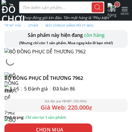
Skip
Tìm
0
kiếm
to
sản
phẩm
content
TRANG CHỦ
›
OTHER
›
SEXY COSPLAY (HÃNG FÉE ET MOI)
Sản phẩm này hiện đang
còn hàng
(Nhưng chỉ còn 1 sản phẩm. Mua ngay kẻo lỡ bạn nhé!)
BỘ ĐỒNG PHỤC DỄ THƯƠNG 7962
5 / 5
|
5
Đánh giá
|
Đã bán 86
250.000
₫
220.000
₫
Chỉ còn lại 1 sản phẩm
CHỌN MUA