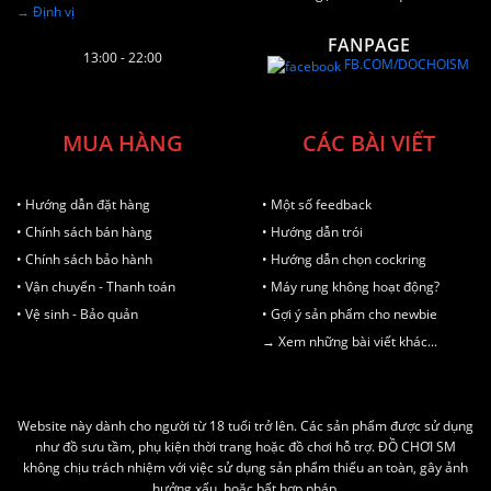
→ Định vị
FANPAGE
13:00 - 22:00
FB.COM/DOCHOISM
MUA HÀNG
CÁC BÀI VIẾT
• Hướng dẫn đặt hàng
• Một số feedback
• Chính sách bán hàng
• Hướng dẫn trói
• Chính sách bảo hành
• Hướng dẫn chọn cockring
• Vận chuyển - Thanh toán
• Máy rung không hoạt động?
• Vệ sinh - Bảo quản
• Gợi ý sản phẩm cho newbie
→ Xem những bài viết khác...
Website này dành cho người từ 18 tuổi trở lên. Các sản phẩm được sử dụng
như đồ sưu tầm, phụ kiện thời trang hoặc đồ chơi hỗ trợ. ĐỒ CHƠI SM
không chịu trách nhiệm với việc sử dụng sản phẩm thiếu an toàn, gây ảnh
hưởng xấu, hoặc bất hợp pháp.