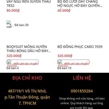
VÁY NGỦ REN XUYÊN THẤU
BỘ ĐỒ LƯỚI DÂY CHẰNG
7832
HỞ NGỰC HỞ ĐÁY QUYẾN
RŨ 7549
80.000
₫
40.000
₫
5
|
Đã bán 39
BODYSUIT MỎNG XUYÊN
BỘ ĐỒNG PHỤC CARO 7039
THẤU BÓNG DẦU HỞ ĐÁY
6758
320.000
₫
320.000
₫
Miễn phí vận chuyển
Miễn phí vận chuyển
Đã bán 4
Đã bán 10
ĐỊA CHỈ KHO
LIÊN HỆ
487/19/1 Võ Thị Nhờ,
0901859284
p.Tân Thuận Đông, quận
Shop không mở cửa hàng, chỉ bán
7, TPHCM
online. Quý khách hàng vui lòng
gọi trước khi qua.