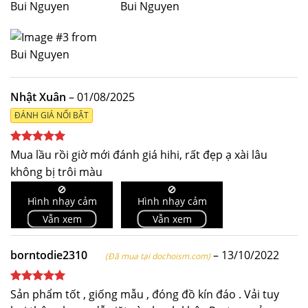
Nhật Xuân
–
01/08/2025
ĐÁNH GIÁ NỔI BẬT
Được xếp
Mua lầu rồi giờ mới đánh giá hihi, rất đẹp ạ xài lâu
hạng
5
5
không bị trôi màu
sao
🚫
🚫
Hình nhạy cảm
Hình nhạy cảm
Vẫn xem
Vẫn xem
borntodie2310
–
13/10/2022
(Đã mua tại dochoism.com)
Được xếp
Sản phẩm tốt , giống mẫu , đóng đồ kín đáo . Vải tuy
hạng
5
5