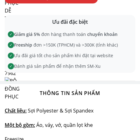
Ưu đãi đặc biệt
Giảm giá 5%
đơn hàng thanh toán
chuyển khoản
✓
Freeship
đơn >150K (TPHCM) và >300K (tỉnh khác)
✓
Ưu đãi giá tốt cho sản phẩm khi đặt tại website
✓
Đánh giá sản phẩm để nhận thêm SM-Xu
✓
THÔNG TIN SẢN PHẨM
Chất liệu:
Sợi Polyester & Sợi Spandex
Một bộ gồm:
Áo, váy, vớ, quần lọt khe
Freesize