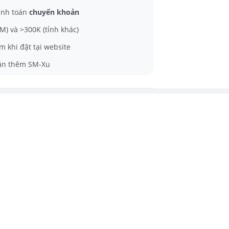
anh toán
chuyển khoản
) và >300K (tỉnh khác)
m khi đặt tại website
ận thêm SM-Xu