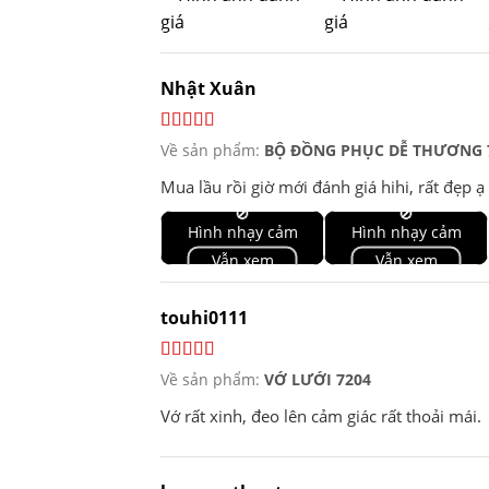
Nhật Xuân
Về sản phẩm:
BỘ ĐỒNG PHỤC DỄ THƯƠNG 
Mua lầu rồi giờ mới đánh giá hihi, rất đẹp ạ
🚫
🚫
Hình nhạy cảm
Hình nhạy cảm
Vẫn xem
Vẫn xem
touhi0111
Về sản phẩm:
VỚ LƯỚI 7204
Vớ rất xinh, đeo lên cảm giác rất thoải mái.