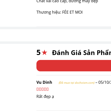
Chất vải cao cấp, đường may đẹp
Thương hiệu: FÉE ET MOI
5
★
Đánh Giá Sản Ph
Vu Dinh
–
05/10/
(Đã mua tại dochoism.com)
Được xếp
Rất đẹp ạ
hạng
5
5 sao