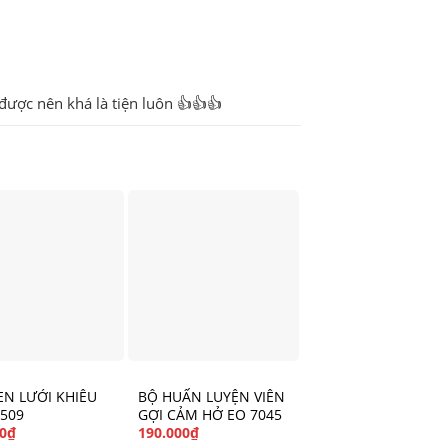
 được nên khá là tiện luôn 👍👍👍
EN LƯỚI KHIÊU
BỘ HUẤN LUYỆN VIÊN
7509
GỢI CẢM HỞ EO 7045
0
₫
190.000
₫