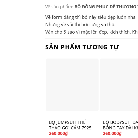
Về sản phẩm:
BỘ ĐỒNG PHỤC DỄ THƯƠNG 
Về form dáng thì bộ này siêu đẹp luôn nha
Nhưng về vải thì hơi cứng và thô.
Vẫn cho 5 sao vì mặc lên đẹp, kích thích. Kh
SẢN PHẨM TƯƠNG TỰ
BỘ JUMPSUIT THỂ
BỘ BODYSUIT D
THAO GỢI CẢM 7925
BÓNG TAY DÀI 
KÉO HỞ ĐÁY GỢ
260.000
₫
260.000
₫