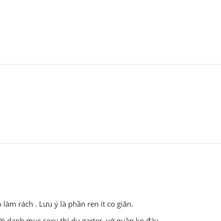
làm rách . Lưu ý là phần ren ít co giãn.
danh mục sexy thí dụ garter, vớ quần ko đáy,...