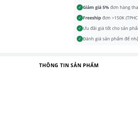
Giảm giá 5%
đơn hàng th
✓
Freeship
đơn >150K (TPHCM
✓
Ưu đãi giá tốt cho sản phẩ
✓
Đánh giá sản phẩm để nh
✓
THÔNG TIN SẢN PHẨM