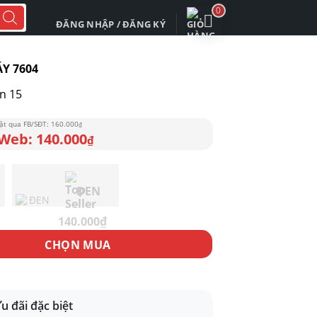
0
ĐĂNG NHẬP / ĐĂNG KÝ
Y 7604
n 15
160.000
₫
140.000
₫
ĐEN
140.000
₫
04 số lượng
CHỌN MUA
u đãi đặc biệt