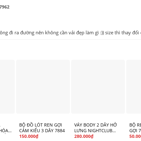
7962
ông đi ra đường nên không cần vải đẹp làm gì :)) size thì thay đổi
A
BỘ ĐỒ LÓT REN GỢI
VÁY BODY 2 DÂY HỞ
BỘ R
KHÓA
CẢM KIỂU 3 DÂY 7884
LƯNG NIGHTCLUB
GỢI 
I CẢM
6734
150.000
₫
280.000
₫
50.00