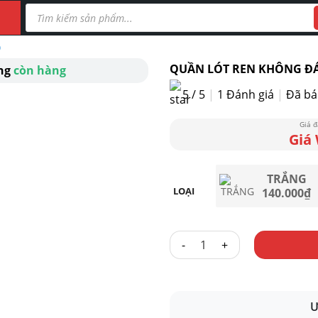
Tìm
kiếm
sản
phẩm
)
QUẦN LÓT REN KHÔNG ĐÁ
ang
còn hàng
5 / 5
|
1
Đánh giá
|
Đã bá
TRẮNG
LOẠI
140.000
₫
QUẦN LÓT REN KHÔNG ĐÁY 76
Ư