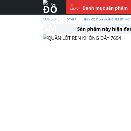
Skip
Danh mục sản phẩm
to
content
TRANG CHỦ
›
OTHER
›
SEXY COSPLAY (HÃNG FÉE ET MOI
Sản phẩm này hiện đ