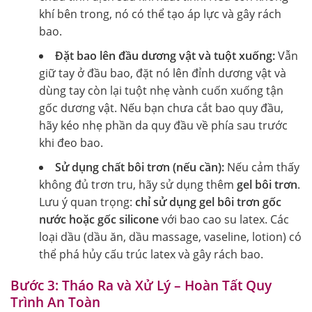
khí bên trong, nó có thể tạo áp lực và gây rách
bao.
Đặt bao lên đầu dương vật và tuột xuống:
Vẫn
giữ tay ở đầu bao, đặt nó lên đỉnh dương vật và
dùng tay còn lại tuột nhẹ vành cuốn xuống tận
gốc dương vật. Nếu bạn chưa cắt bao quy đầu,
hãy kéo nhẹ phần da quy đầu về phía sau trước
khi đeo bao.
Sử dụng chất bôi trơn (nếu cần):
Nếu cảm thấy
không đủ trơn tru, hãy sử dụng thêm
gel bôi trơn
.
Lưu ý quan trọng:
chỉ sử dụng gel bôi trơn gốc
nước hoặc gốc silicone
với bao cao su latex. Các
loại dầu (dầu ăn, dầu massage, vaseline, lotion) có
thể phá hủy cấu trúc latex và gây rách bao.
Bước 3: Tháo Ra và Xử Lý – Hoàn Tất Quy
Trình An Toàn