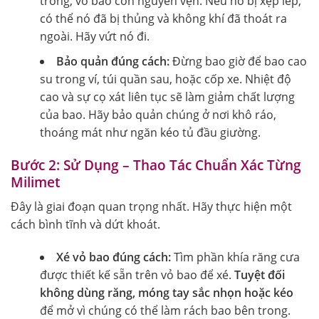
trong, vỏ bao còn nguyên vẹn. Nếu nó bị xẹp lép,
có thể nó đã bị thủng và không khí đã thoát ra
ngoài. Hãy vứt nó đi.
Bảo quản đúng cách:
Đừng bao giờ để bao cao
su trong ví, túi quần sau, hoặc cốp xe. Nhiệt độ
cao và sự cọ xát liên tục sẽ làm giảm chất lượng
của bao. Hãy bảo quản chúng ở nơi khô ráo,
thoáng mát như ngăn kéo tủ đầu giường.
Bước 2: Sử Dụng – Thao Tác Chuẩn Xác Từng
Milimet
Đây là giai đoạn quan trọng nhất. Hãy thực hiện một
cách bình tĩnh và dứt khoát.
Xé vỏ bao đúng cách:
Tìm phần khía răng cưa
được thiết kế sẵn trên vỏ bao để xé.
Tuyệt đối
không dùng răng, móng tay sắc nhọn hoặc kéo
để mở vì chúng có thể làm rách bao bên trong.