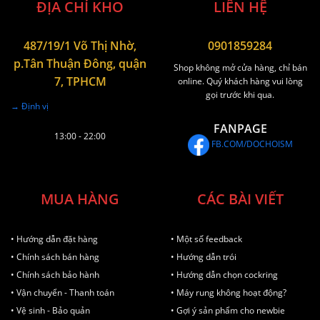
ĐỊA CHỈ KHO
LIÊN HỆ
487/19/1 Võ Thị Nhờ,
0901859284
p.Tân Thuận Đông, quận
Shop không mở cửa hàng, chỉ bán
7, TPHCM
online. Quý khách hàng vui lòng
gọi trước khi qua.
→ Định vị
FANPAGE
13:00 - 22:00
FB.COM/DOCHOISM
MUA HÀNG
CÁC BÀI VIẾT
• Hướng dẫn đặt hàng
• Một số feedback
• Chính sách bán hàng
• Hướng dẫn trói
• Chính sách bảo hành
• Hướng dẫn chọn cockring
• Vận chuyển - Thanh toán
• Máy rung không hoạt động?
• Vệ sinh - Bảo quản
• Gợi ý sản phẩm cho newbie