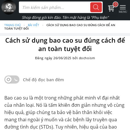
Skip
Tìm
0
kiếm
to
sản
phẩm
content
TRANG CHỦ
›
BÀI VIẾT
›
CÁCH SỬ DỤNG BAO CAO SU ĐÚNG CÁCH ĐỂ AN
TOÀN TUYỆT ĐỐI
Cách sử dụng bao cao su đúng cách để
an toàn tuyệt đối
Đăng ngày
26/06/2025
bởi
dochoism
Chế độ đọc ban đêm
Bao cao su là một trong những phát minh vĩ đại nhất
của nhân loại. Nó là tấm khiên đơn giản nhưng vô cùng
hiệu quả, giúp chúng ta bảo vệ bản thân khỏi việc
mang thai ngoài ý muốn và các bệnh lây truyền qua
đường tình dục (STDs). Tuy nhiên, hiệu quả của bao