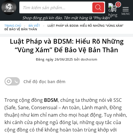
Skip
Tìm
0
kiếm
to
sản
phẩm
content
TRANG CHỦ
›
BÀI VIẾT
›
LUẬT PHÁP VÀ BDSM: HIỂU RÕ NHỮNG “VÙNG XÁM”
ĐỂ BẢO VỆ BẢN THÂN
Luật Pháp và BDSM: Hiểu Rõ Những
“Vùng Xám” Để Bảo Vệ Bản Thân
Đăng ngày
26/06/2025
bởi
dochoism
Chế độ đọc ban đêm
Trong cộng đồng
BDSM
, chúng ta thường nói về SSC
(Safe, Sane, Consensual – An toàn, Lành mạnh, Đồng
thuận) như kim chỉ nam cho mọi hoạt động. Tuy nhiên,
khi cánh cửa phòng ngủ đóng lại, những quy tắc của
cộng đồng có thể không hoàn toàn trùng khớp với