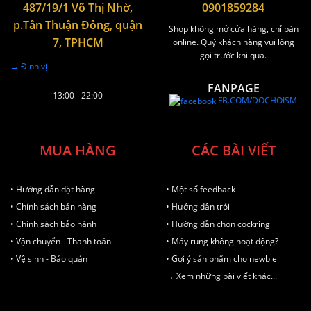
487/19/1 Võ Thị Nhờ,
0901859284
p.Tân Thuận Đông, quận
Shop không mở cửa hàng, chỉ bán
7, TPHCM
online. Quý khách hàng vui lòng
gọi trước khi qua.
→ Định vị
FANPAGE
13:00 - 22:00
FB.COM/DOCHOISM
MUA HÀNG
CÁC BÀI VIẾT
• Hướng dẫn đặt hàng
• Một số feedback
• Chính sách bán hàng
• Hướng dẫn trói
• Chính sách bảo hành
• Hướng dẫn chọn cockring
• Vận chuyển - Thanh toán
• Máy rung không hoạt động?
• Vệ sinh - Bảo quản
• Gợi ý sản phẩm cho newbie
→ Xem những bài viết khác...