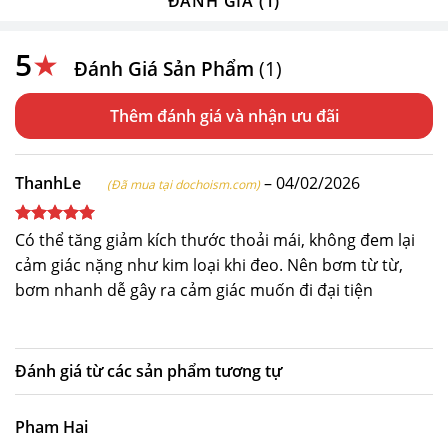
ĐÁNH GIÁ (1)
5
★
Đánh Giá Sản Phẩm
(1)
Thêm đánh giá
ThanhLe
–
04/02/2026
(Đã mua tại dochoism.com)
Được xếp
Có thể tăng giảm kích thước thoải mái, không đem lại
hạng
5
5
cảm giác nặng như kim loại khi đeo. Nên bơm từ từ,
sao
bơm nhanh dễ gây ra cảm giác muốn đi đại tiện
Đánh giá từ các sản phẩm tương tự
Pham Hai