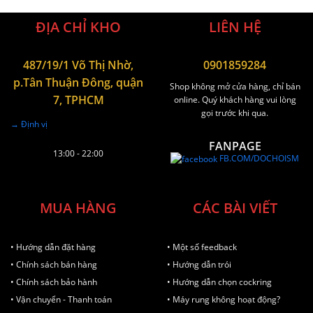
ĐỊA CHỈ KHO
LIÊN HỆ
487/19/1 Võ Thị Nhờ,
0901859284
p.Tân Thuận Đông, quận
Shop không mở cửa hàng, chỉ bán
7, TPHCM
online. Quý khách hàng vui lòng
gọi trước khi qua.
→ Định vị
FANPAGE
13:00 - 22:00
FB.COM/DOCHOISM
MUA HÀNG
CÁC BÀI VIẾT
• Hướng dẫn đặt hàng
• Một số feedback
• Chính sách bán hàng
• Hướng dẫn trói
• Chính sách bảo hành
• Hướng dẫn chọn cockring
• Vận chuyển - Thanh toán
• Máy rung không hoạt động?