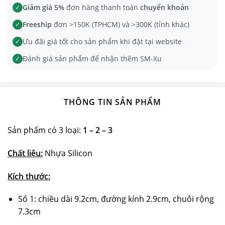
Giảm giá 5%
đơn hàng thanh toán
chuyển khoản
✓
Freeship
đơn >150K (TPHCM) và >300K (tỉnh khác)
✓
Ưu đãi giá tốt cho sản phẩm khi đặt tại website
✓
Đánh giá sản phẩm để nhận thêm SM-Xu
✓
THÔNG TIN SẢN PHẨM
Sản phẩm có 3 loại:
1 –
2 – 3
Chất liệu:
Nhựa Silicon
Kích thước:
Số 1: chiều dài 9.2cm, đường kính 2.9cm, chuôi rộng
7.3cm