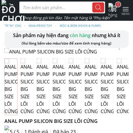
Skip
Tìm
0
kiếm
to
sản
phẩm
content
TRANG CHỦ
›
ANAL/PENIS TOY
›
MÓC & BƠM (HOOK & PUMP)
Sản phẩm này hiện đang
còn hàng
nhưng khá ít
(Vui lòng bấm vào màu/size để xem tình trạng hàng)
ANAL PUMP SILICON BIG SIZE LÕI CỨNG
5 / 5
|
1
Đánh giá
|
Đã bán 23