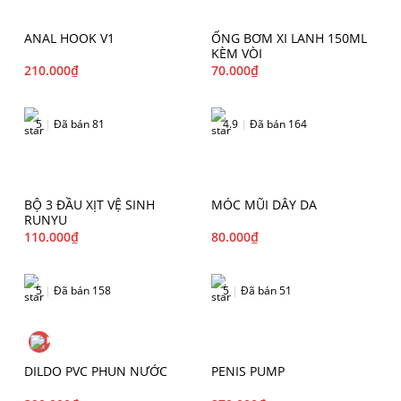
ANAL HOOK V1
ỐNG BƠM XI LANH 150ML
KÈM VÒI
210.000
₫
70.000
₫
5
|
Đã bán 81
4.9
|
Đã bán 164
BỘ 3 ĐẦU XỊT VỆ SINH
MÓC MŨI DÂY DA
RUNYU
110.000
₫
80.000
₫
5
|
Đã bán 158
5
|
Đã bán 51
DILDO PVC PHUN NƯỚC
PENIS PUMP