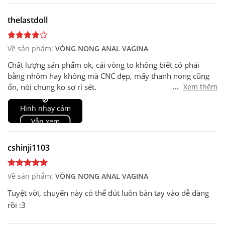
thelastdoll
Về sản phẩm:
VÒNG NONG ANAL VAGINA
Chất lượng sản phẩm ok, cái vòng to không biết có phải
bằng nhôm hay không mà CNC đẹp, mấy thanh nong cũng
...
ổn, nói chung ko sợ rỉ sét.
Xem thêm
Còn về sử dụng thì ko được như mong đợi, có lẽ là do tư thế
🚫
Hình nhạy cảm
chưa đúng nên nó dễ bị tuột ra ngoài, tui phải tháo bớt 3
thanh ra vẫn bị tuột, ngồi vậy chủ yếu để chụp hình
Vẫn xem
feedback :)) Có lẽ tư thế tốt nhất là chổng mông lên thì sẽ
oke hơn, và nên chơi 2 người thì dễ dàng hơn cho việc siết
cshinji1103
ốc nong. Cái này thích hợp cho mấy bạn chơi hard, còn tôi tò
mò muốn nhìn bên trong trực tràng nên mua về thử thôi.
Đánh giá 4* vì nó ko phù hợp với tôi cho lắm.
Về sản phẩm:
VÒNG NONG ANAL VAGINA
Tuyệt vời, chuyến này có thể đút luôn bàn tay vào dễ dàng
rồi :3