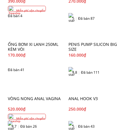
390.000
₫
270.000
₫
Miễn phí vận chuyển
Đã bán 4
5
|
Đã bán 87
ỐNG BƠM XI LANH 250ML
PENIS PUMP SILICON BIG
KÈM VÒI
SIZE
170.000
₫
160.000
₫
Đã bán 41
4.8
|
Đã bán 111
VÒNG NONG ANAL VAGINA
ANAL HOOK V3
520.000
₫
250.000
₫
Miễn phí vận chuyển
4.7
|
Đã bán 26
5
|
Đã bán 43