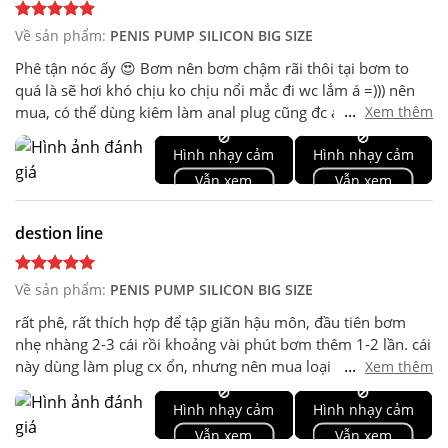
Về sản phẩm:
PENIS PUMP SILICON BIG SIZE
Phê tận nóc ấy 😍 Bơm nên bơm chậm rãi thôi tại bơm to
quá là sẽ hơi khó chịu ko chịu nổi mắc đi wc lắm á =))) nên
...
mua, có thể dùng kiêm làm anal plug cũng đc á, gu của mình
Xem thêm
thích đi giày cao gót nên giãn hậu môn nên dùng rất thích
🚫
🚫
Hình nhạy cảm
Hình nhạy cảm
Vẫn xem
Vẫn xem
destion line
Về sản phẩm:
PENIS PUMP SILICON BIG SIZE
rất phê, rất thích hợp để tập giãn hậu môn, đầu tiên bơm
nhẹ nhàng 2-3 cái rồi khoảng vài phút bơm thêm 1-2 lần. cái
...
này dùng làm plug cx ổn, nhưng nên mua loại dây rời và
Xem thêm
đuôi thuyền thì tốt hơn, cái này mang đi hơi vướng dây và
🚫
🚫
Hình nhạy cảm
Hình nhạy cảm
hơi cấn do đầu tròn, nói chung là rất ổn để train
Vẫn xem
Vẫn xem