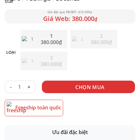
410.000
₫
380.000
₫
1
2
380.000
₫
380.000
₫
LOẠI
3
380.000
₫
ANAL PUMP SILICON BIG SIZE LÕI CỨNG số lượng
CHỌN MUA
Freeship toàn quốc
Ưu đãi đặc biệt