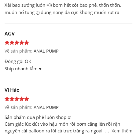
Xài bao sướng luôn =)) bom hết cót bao phê, thốn thốn,
muốn nổ tung :)) dùng nong đã cực không muốn rút ra
AGV
Về sản phẩm:
ANAL PUMP
Đóng gói OK
Ship nhanh lắm ♥️
Vĩ Hào
Về sản phẩm:
ANAL PUMP
Sản phẩm quá phê luôn shop ơi
Cảm giác lúc đút vào hậu môn rồi bơm căng lên rồi rặn
...
nguyên cái balloon ra lòi cả trực tràng ra ngoài, ta nói nó
Xem thêm