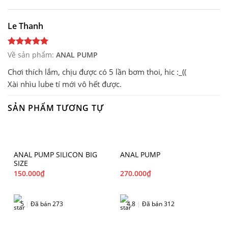
phêeee.....
Mong shop sẽ về size bơm được to hơn nữa, và về thêm
máy hút hậu môn nữa nhé shop ❤️
Le Thanh
Về sản phẩm:
ANAL PUMP
Chơi thích lắm, chịu được có 5 lần bơm thoi, hic :_((
Xài nhìu lube tí mới vô hết được.
SẢN PHẨM TƯƠNG TỰ
ANAL PUMP SILICON BIG
ANAL PUMP
SIZE
150.000
₫
270.000
₫
5
|
Đã bán 273
4.8
|
Đã bán 312