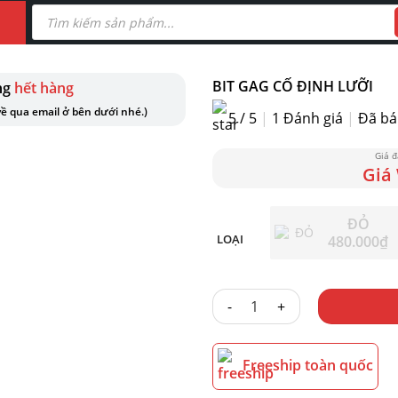
Tìm
kiếm
sản
phẩm
BIT GAG CỐ ĐỊNH LƯỠI
ng
hết hàng
ề qua email ở bên dưới nhé.)
5 / 5
|
1
Đánh giá
|
Đã bá
ĐỎ
LOẠI
480.000
₫
BIT GAG CỐ ĐỊNH LƯỠI số lượ
Freeship toàn quốc