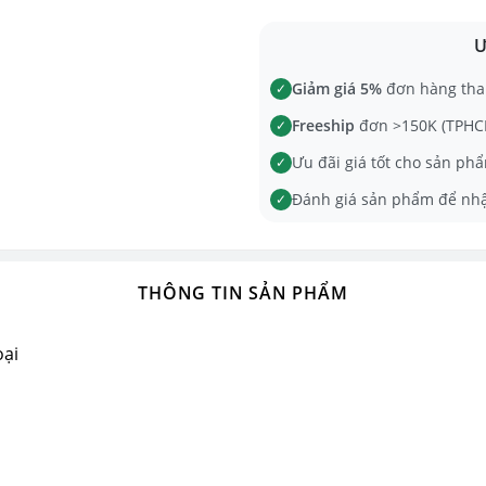
Ư
Giảm giá 5%
đơn hàng tha
✓
Freeship
đơn >150K (TPHCM
✓
Ưu đãi giá tốt cho sản phẩ
✓
Đánh giá sản phẩm để nh
✓
THÔNG TIN SẢN PHẨM
oại