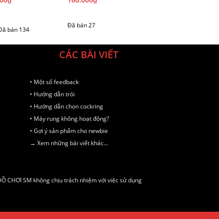
Đã bán 27
ã bán 134
CÁC BÀI VIẾT
• Một số feedback
• Hướng dẫn trói
• Hướng dẫn chọn cockring
• Máy rung không hoạt động?
• Gợi ý sản phẩm cho newbie
→ Xem những bài viết khác...
 ĐỒ CHƠI SM không chịu trách nhiệm với việc sử dụng