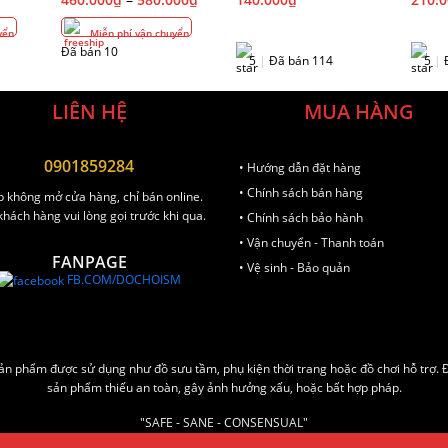
yển
Miễn phí vận chuyển
Đã bán 10
5
|
Đã bán 114
5
|
Đ
LIÊN HỆ
MUA HÀNG
0901859284
• Hướng dẫn đặt hàng
• Chính sách bán hàng
 không mở cửa hàng, chỉ bán online.
hách hàng vui lòng gọi trước khi qua.
• Chính sách bảo hành
• Vận chuyển - Thanh toán
FANPAGE
• Vệ sinh - Bảo quản
FB.COM/DOCHOISM
 sản phẩm được sử dụng như đồ sưu tầm, phụ kiện thời trang hoặc đồ chơi hỗ trợ.
sản phẩm thiếu an toàn, gây ảnh hưởng xấu, hoặc bất hợp pháp.
"SAFE - SANE - CONSENSUAL"
AN TOÀN - LÀNH MẠNH - ĐỒNG THUẬN