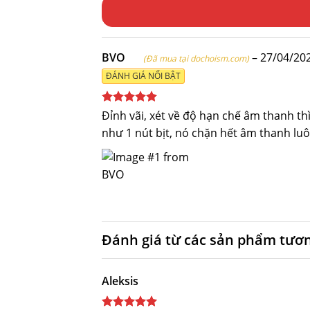
BVO
–
27/04/20
(Đã mua tại dochoism.com)
ĐÁNH GIÁ NỔI BẬT
Được xếp
Đỉnh vãi, xét về độ hạn chế âm thanh th
hạng
5
5
như 1 nút bịt, nó chặn hết âm thanh l
sao
Đánh giá từ các sản phẩm tươ
Aleksis