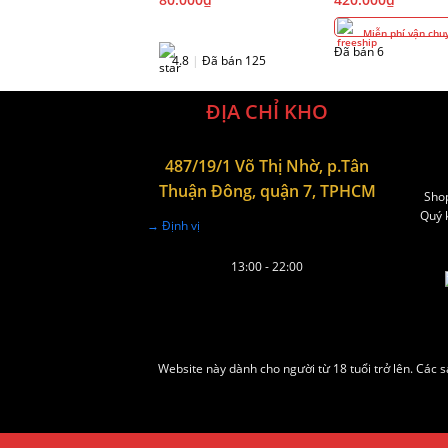
Miễn phí vận chu
Đã bán 6
4.8
|
Đã bán 125
ĐỊA CHỈ KHO
487/19/1 Võ Thị Nhờ, p.Tân
Thuận Đông, quận 7, TPHCM
Shop
Quý k
→ Định vị
13:00 - 22:00
Website này dành cho người từ 18 tuổi trở lên. Các