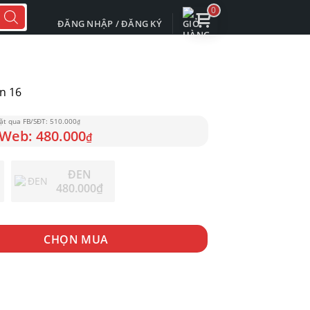
0
ĐĂNG NHẬP / ĐĂNG KÝ
n 16
510.000
₫
480.000
₫
ĐEN
480.000
₫
ng
CHỌN MUA