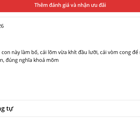
Thêm đánh giá
26
ì con này làm bố, cái lõm vừa khít đầu lưỡi, cái vòm cong đ
uôn, đúng nghĩa khoá mõm
ng tự