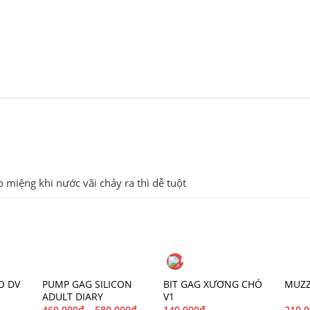
 miệng khi nước vãi chảy ra thì dễ tuột
O DV
PUMP GAG SILICON
BIT GAG XƯƠNG CHÓ
MUZZ
ADULT DIARY
V1
460.000
₫
–
580.000
₫
140.000
₫
210.