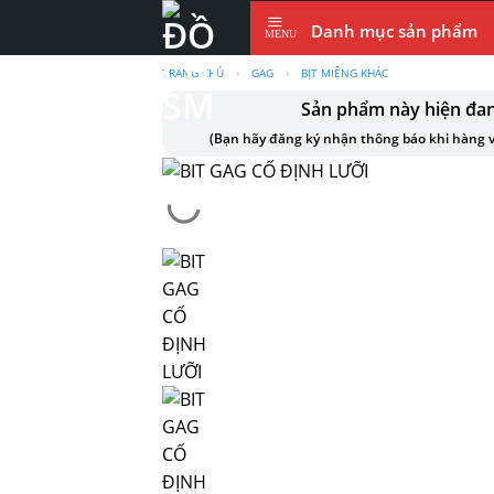
Skip
Danh mục sản phẩm
to
content
TRANG CHỦ
›
GAG
›
BỊT MIỆNG KHÁC
Sản phẩm này hiện đa
(Bạn hãy đăng ký nhận thông báo khi hàng v