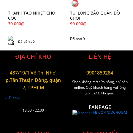
THANH TẠO NHIỆT CHO
TÚI LÔNG BẢO QUẢN ĐỒ
CỐC
CHƠI
30.000
₫
90.000
₫
Đã bán 9
5
|
Đã bán 56
ĐỊA CHỈ KHO
LIÊN HỆ
487/19/1 Võ Thị Nhờ,
0901859284
p.Tân Thuận Đông, quận
Shop không mở cửa hàng, chỉ bán
7, TPHCM
online. Quý khách hàng vui lòng
gọi trước khi qua.
→ Định vị
FANPAGE
13:00 - 22:00
FB.COM/DOCHOISM