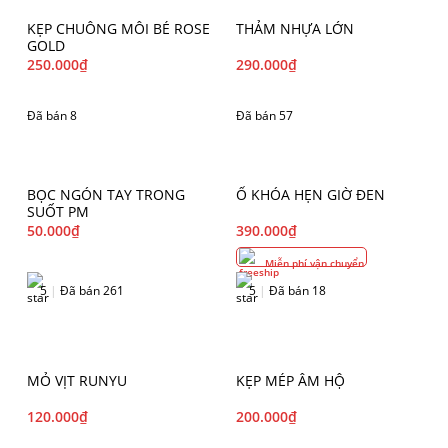
KẸP CHUÔNG MÔI BÉ ROSE
THẢM NHỰA LỚN
GOLD
250.000
₫
290.000
₫
Đã bán 8
Đã bán 57
BỌC NGÓN TAY TRONG
Ổ KHÓA HẸN GIỜ ĐEN
SUỐT PM
50.000
₫
390.000
₫
Miễn phí vận chuyển
5
|
Đã bán 261
5
|
Đã bán 18
MỎ VỊT RUNYU
KẸP MÉP ÂM HỘ
120.000
₫
200.000
₫