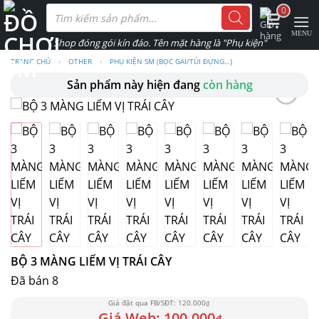
Skip
Tìm
0
kiếm
to
sản
phẩm
content
TRANG CHỦ
›
OTHER
›
PHỤ KIỆN SM (BỌC GAI/TÚI ĐỰNG…)
Sản phẩm này hiện đang
còn hàng
BỘ 3 MÀNG LIẾM VỊ TRÁI CÂY
Đã bán 8
120.000
₫
100.000