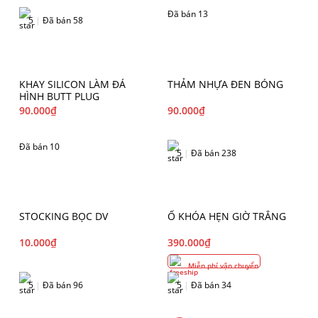
Đã bán 13
5
|
Đã bán 58
KHAY SILICON LÀM ĐÁ
THẢM NHỰA ĐEN BÓNG
HÌNH BUTT PLUG
90.000
₫
90.000
₫
Đã bán 10
5
|
Đã bán 238
STOCKING BỌC DV
Ổ KHÓA HẸN GIỜ TRẮNG
10.000
₫
390.000
₫
Miễn phí vận chuyển
5
|
Đã bán 96
5
|
Đã bán 34