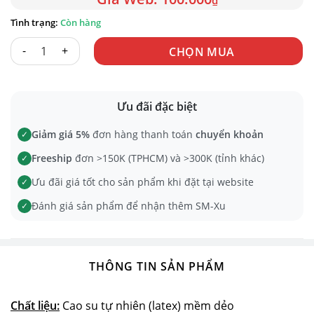
₫
Còn hàng
BỘ 3 MÀNG LIẾM VỊ TRÁI CÂY số lượng
CHỌN MUA
Ưu đãi đặc biệt
Giảm giá 5%
đơn hàng thanh toán
chuyển khoản
✓
Freeship
đơn >150K (TPHCM) và >300K (tỉnh khác)
✓
Ưu đãi giá tốt cho sản phẩm khi đặt tại website
✓
Đánh giá sản phẩm để nhận thêm SM-Xu
✓
THÔNG TIN SẢN PHẨM
Chất liệu:
Cao su tự nhiên (latex) mềm dẻo