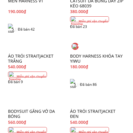
MEN HARNESS V1
CATSUIT DA BÓNG DÂY ZIP
KÉO 68039
190.000
₫
380.000
₫
Miễn phí vận chuyển
Đã bán 23
5
|
Đã bán 42
ÁO TRÓI STRAITJACKET
BODY HARNESS KHÓA TAY
TRẮNG
YIWU
540.000
₫
180.000
₫
Miễn phí vận chuyển
Đã bán 9
5
|
Đã bán 86
BODYSUIT GĂNG VỚ DA
ÁO TRÓI STRAITJACKET
BÓNG
ĐEN
560.000
₫
540.000
₫
Miễn phí vận chuyển
Miễn phí vận chuyển