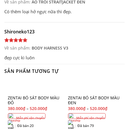
Về sản phẩm:
ÁO TRÓI STRAITJACKET ĐEN
Có thêm loại hở ngực nữa thì đẹp.
Shironeko123
Về sản phẩm:
BODY HARNESS V3
đẹp cực kì luôn
SẢN PHẨM TƯƠNG TỰ
ZENTAI BÓ SÁT BODY MÀU
ZENTAI BÓ SÁT BODY MÀU
ĐỎ
ĐEN
380.000
₫
–
520.000
₫
380.000
₫
–
520.000
₫
Miễn phí vận chuyển
Miễn phí vận chuyển
5
|
Đã bán 20
5
|
Đã bán 79