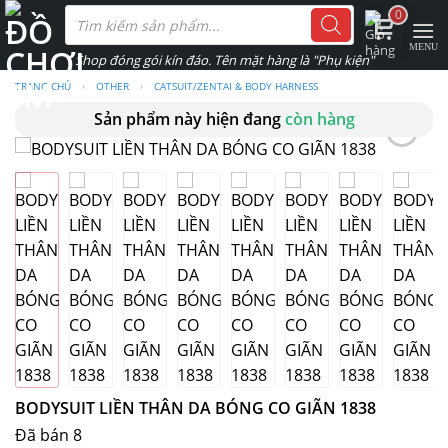
Skip
Tìm
0
kiếm
to
sản
phẩm
content
TRANG CHỦ
›
OTHER
›
CATSUIT/ZENTAI & BODY HARNESS
Sản phẩm này hiện đang
còn hàng
BODYSUIT LIỀN THÂN DA BÓNG CO GIÃN 1838
Đã bán 8