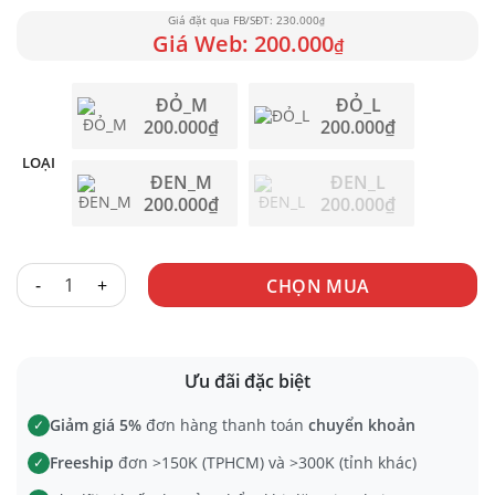
230.000
₫
200.000
₫
ĐỎ_M
ĐỎ_L
200.000
₫
200.000
₫
LOẠI
ĐEN_M
ĐEN_L
200.000
₫
200.000
₫
BODYSUIT LIỀN THÂN DA BÓNG CO GIÃN 1838 số lượng
CHỌN MUA
Ưu đãi đặc biệt
Giảm giá 5%
đơn hàng thanh toán
chuyển khoản
✓
Freeship
đơn >150K (TPHCM) và >300K (tỉnh khác)
✓