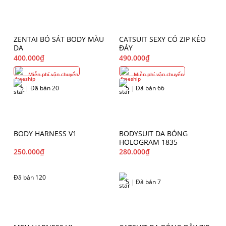
ZENTAI BÓ SÁT BODY MÀU
CATSUIT SEXY CÓ ZIP KÉO
DA
ĐÁY
400.000
₫
490.000
₫
Miễn phí vận chuyển
Miễn phí vận chuyển
5
|
Đã bán 20
5
|
Đã bán 66
BODY HARNESS V1
BODYSUIT DA BÓNG
HOLOGRAM 1835
250.000
₫
280.000
₫
Đã bán 120
5
|
Đã bán 7