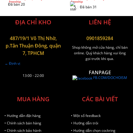
Đã bán 20
5
|
Đã bán 31
ĐỊA CHỈ KHO
LIÊN HỆ
487/19/1 Võ Thị Nhờ,
0901859284
p.Tân Thuận Đông, quận
Shop không mở cửa hàng, chỉ bán
7, TPHCM
online. Quý khách hàng vui lòng
gọi trước khi qua.
→ Định vị
FANPAGE
13:00 - 22:00
FB.COM/DOCHOISM
MUA HÀNG
CÁC BÀI VIẾT
• Hướng dẫn đặt hàng
• Một số feedback
• Chính sách bán hàng
• Hướng dẫn trói
• Chính sách bảo hành
• Hướng dẫn chọn cockring