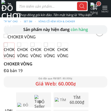
Skip
Tìm
0
kiếm
to
sản
phẩm
content
TRANG CHỦ
›
SET SM
›
VÒNG CỔ KÈM XÍCH & CHOKER
Sản phẩm này hiện đang
còn hàng
CHOKER VÒNG
Đã bán 19
80.000
₫
60.000
₫
TÍM
ĐỎ
60.000
₫
LOẠI