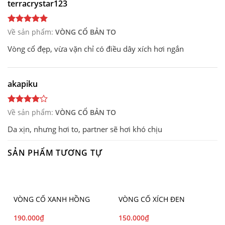
terracrystar123
Về sản phẩm:
VÒNG CỔ BẢN TO
Vòng cổ đẹp, vừa vặn chỉ có điều dây xích hơi ngắn
akapiku
Về sản phẩm:
VÒNG CỔ BẢN TO
Da xịn, nhưng hơi to, partner sẽ hơi khó chịu
SẢN PHẨM TƯƠNG TỰ
VÒNG CỔ XANH HỒNG
VÒNG CỔ XÍCH ĐEN
190.000
₫
150.000
₫