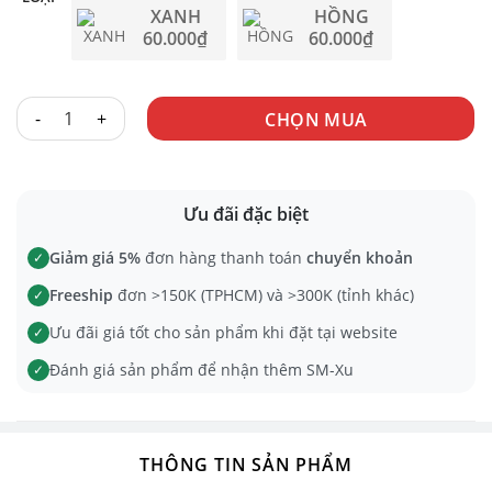
60.000
₫
XANH
HỒNG
60.000
₫
60.000
₫
CHOKER VÒNG số lượng
CHỌN MUA
Ưu đãi đặc biệt
Giảm giá 5%
đơn hàng thanh toán
chuyển khoản
✓
Freeship
đơn >150K (TPHCM) và >300K (tỉnh khác)
✓
Ưu đãi giá tốt cho sản phẩm khi đặt tại website
✓
Đánh giá sản phẩm để nhận thêm SM-Xu
✓
THÔNG TIN SẢN PHẨM