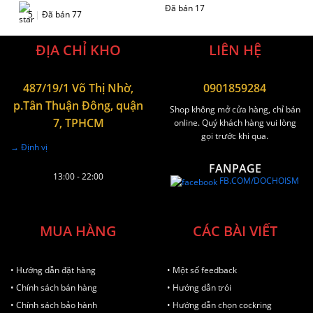
Đã bán 17
5
|
Đã bán 77
ĐỊA CHỈ KHO
LIÊN HỆ
487/19/1 Võ Thị Nhờ,
0901859284
p.Tân Thuận Đông, quận
Shop không mở cửa hàng, chỉ bán
7, TPHCM
online. Quý khách hàng vui lòng
gọi trước khi qua.
→ Định vị
FANPAGE
13:00 - 22:00
FB.COM/DOCHOISM
MUA HÀNG
CÁC BÀI VIẾT
• Hướng dẫn đặt hàng
• Một số feedback
• Chính sách bán hàng
• Hướng dẫn trói
• Chính sách bảo hành
• Hướng dẫn chọn cockring