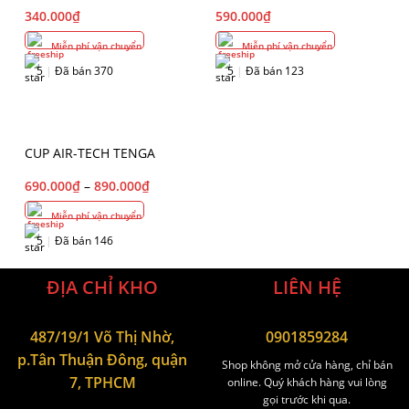
340.000
₫
590.000
₫
Miễn phí vận chuyển
Miễn phí vận chuyển
5
|
Đã bán 370
5
|
Đã bán 123
CUP AIR-TECH TENGA
690.000
₫
–
890.000
₫
Miễn phí vận chuyển
5
|
Đã bán 146
ĐỊA CHỈ KHO
LIÊN HỆ
487/19/1 Võ Thị Nhờ,
0901859284
p.Tân Thuận Đông, quận
Shop không mở cửa hàng, chỉ bán
7, TPHCM
online. Quý khách hàng vui lòng
gọi trước khi qua.