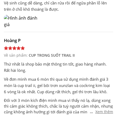
Vệ sinh cũng dễ dàng, chỉ cần rửa rồi để ngửa phần lỗ lên
trên ở chỗ khô thoáng là được.
Hoàng P
Về sản phẩm:
CUP TRONG SUỐT TRAIL II
Thứ nhất là shop bảo mật thông tin tốt, giao hàng nhanh.
Rất hài lòng.
Về đơn mình mua 6 món thì qua sử dụng mình đánh giá 3
món là cup trail ii, gel bôi trơn xunzlan và cockring kim loại
6 vòng là ok nhất. Cup dùng rất thích, gel thì trơn lâu khô.
Đối với 3 món kích điện mình mua vì thấy nó lạ, dùng xong
thì cảm giác không thích, chắc là tuỳ người cảm nhận, nhưng
...
cũng không ảnh hưởng gì tới đánh giá của mình đối với shop
Xem thêm