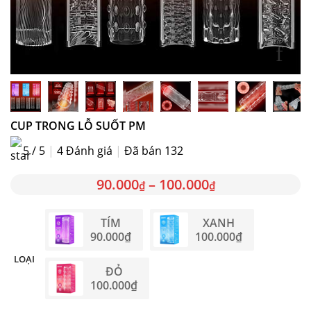
CUP TRONG LỖ SUỐT PM
5 / 5
|
4
Đánh giá
|
Đã bán 132
90.000
–
100.000
₫
₫
TÍM
XANH
90.000
₫
100.000
₫
LOẠI
ĐỎ
100.000
₫