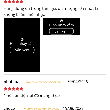
Được xếp
Hàng dùng ổn trong tầm giá, điểm cộng lớn nhất là
hạng
5
5
không bị ám mùi nhựa
sao
🚫
Hình nhạy cảm
Vẫn xem
🚫
Hình nhạy cảm
Vẫn xem
nhathoa
–
30/04/2026
(Đã mua tại dochoism.com)
Được xếp
Nhỏ gọn tiện lợi để mang theo
hạng
5
5
sao
choco
–
19/08/2025
(Đã mua tại dochoism.com)