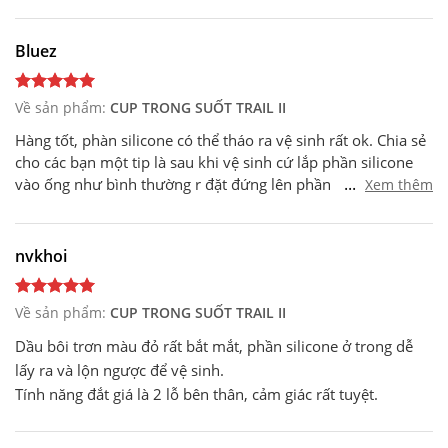
Bluez
Về sản phẩm:
CUP TRONG SUỐT TRAIL II
Hàng tốt, phàn silicone có thể tháo ra vệ sinh rất ok. Chia sẻ
cho các bạn một tip là sau khi vệ sinh cứ lắp phần silicone
...
vào ống như bình thường r đặt đứng lên phần nắp, để ngửa
Xem thêm
phần lỗ lên ở chỗ thoáng khí một thời gian là nó khô nhé
nvkhoi
Về sản phẩm:
CUP TRONG SUỐT TRAIL II
Dầu bôi trơn màu đỏ rất bắt mắt, phần silicone ở trong dễ
lấy ra và lộn ngược để vệ sinh.
Tính năng đắt giá là 2 lỗ bên thân, cảm giác rất tuyệt.