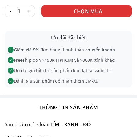
CUP TRONG LỖ SUỐT PM số lượng
CHỌN MUA
Ưu đãi đặc biệt
Giảm giá 5%
đơn hàng thanh toán
chuyển khoản
✓
Freeship
đơn >150K (TPHCM) và >300K (tỉnh khác)
✓
Ưu đãi giá tốt cho sản phẩm khi đặt tại website
✓
Đánh giá sản phẩm để nhận thêm SM-Xu
✓
THÔNG TIN SẢN PHẨM
Sản phẩm có 3 loại:
TÍM –
XANH – ĐỎ