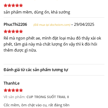
Được xếp
sản phẩm mềm, dùng ổn, khá sướng
hạng
5
5
sao
PhucThi2206
–
29/04/2025
(Đã mua tại dochoism.com)
Được xếp
Rẻ mà ngon phết ae, mình đặt loại màu đỏ thấy xài ok
hạng
5
5
phết, tầm giá này mà chất lượng ổn vậy thì k đòi hỏi
sao
thêm được gì nữa.
Đánh giá từ các sản phẩm tương tự
ThanhLe
Về sản phẩm:
CUP TRONG SUỐT TRAIL II
Cốc mềm, ôm chặt vào cu, rất đáng tiền