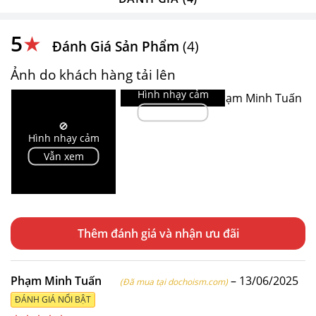
5
★
Đánh Giá Sản Phẩm
(4)
Ảnh do khách hàng tải lên
🚫
Hình nhạy cảm
Vẫn xem
🚫
Hình nhạy cảm
Vẫn xem
Thêm đánh giá
Phạm Minh Tuấn
–
13/06/2025
(Đã mua tại dochoism.com)
ĐÁNH GIÁ NỔI BẬT