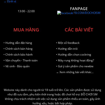
→ Định vị
FANPAGE
13:00 - 22:00
FB.COM/DOCHOISM
MUA HÀNG
CÁC BÀI VIẾT
• Hướng dẫn đặt hàng
• Một số feedback
• Chính sách bán hàng
• Hướng dẫn trói
• Chính sách bảo hành
• Hướng dẫn chọn cockring
• Vận chuyển - Thanh toán
• Máy rung không hoạt động?
• Vệ sinh - Bảo quản
• Gợi ý sản phẩm cho newbie
→ Xem những bài viết khác...
Website này dành cho người từ 18 tuổi trở lên. Các sản phẩm được sử dụng
như đồ sưu tầm, phụ kiện thời trang hoặc đồ chơi hỗ trợ. ĐỒ CHƠI SM
không chịu trách nhiệm với việc sử dụng sản phẩm thiếu an toàn, gây ảnh
hưởng xấu, hoặc bất hợp pháp.