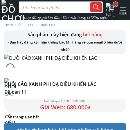
Skip
Tìm
0
kiếm
to
sản
phẩm
content
TRANG CHỦ
›
TAIL
›
ĐUÔI CÁO
Sản phẩm này hiện đang
hết hàng
(Bạn hãy đăng ký nhận thông báo khi hàng về qua email ở bên dưới
nhé.)
ĐUÔI CÁO XANH PHI DẠ ĐIỀU KHIỂN LẮC
Đã bán 11
720.000
₫
680.000
₫
Bán hết