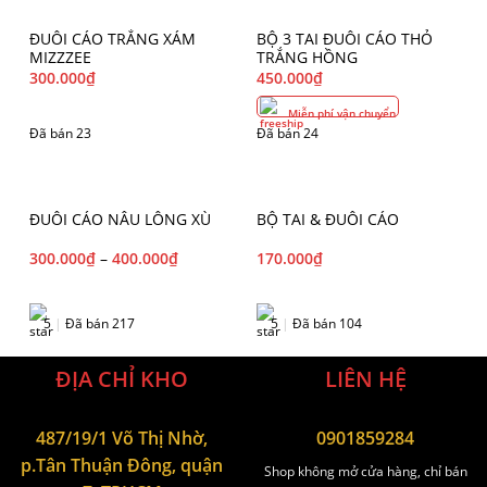
ĐUÔI CÁO TRẮNG XÁM
BỘ 3 TAI ĐUÔI CÁO THỎ
MIZZZEE
TRẮNG HỒNG
300.000
₫
450.000
₫
Miễn phí vận chuyển
Đã bán 23
Đã bán 24
ĐUÔI CÁO NÂU LÔNG XÙ
BỘ TAI & ĐUÔI CÁO
300.000
₫
–
400.000
₫
170.000
₫
5
|
Đã bán 217
5
|
Đã bán 104
ĐỊA CHỈ KHO
LIÊN HỆ
487/19/1 Võ Thị Nhờ,
0901859284
p.Tân Thuận Đông, quận
Shop không mở cửa hàng, chỉ bán