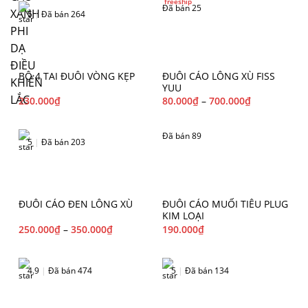
Đã bán 25
5
|
Đã bán 264
BỘ 4 TAI ĐUÔI VÒNG KẸP
ĐUÔI CÁO LÔNG XÙ FISS
YUU
230.000
₫
80.000
₫
–
700.000
₫
Đã bán 89
5
|
Đã bán 203
ĐUÔI CÁO ĐEN LÔNG XÙ
ĐUÔI CÁO MUỐI TIÊU PLUG
KIM LOẠI
250.000
₫
–
350.000
₫
190.000
₫
4.9
|
Đã bán 474
5
|
Đã bán 134