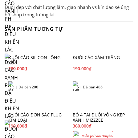
Đuôi đẹp với chất lượng lắm, giao nhanh vs kín đáo sẽ ủng
hộ shop trong tương lai
SẢN PHẨM TƯƠNG TỰ
ĐUÔI CÁO SILICON LÔNG
ĐUÔI CÁO XÁM TRẮNG
XÙ
230.000
₫
190.000
₫
5
|
Đã bán 206
5
|
Đã bán 486
ĐUÔI CÁO ĐƠN SẮC PLUG
BỘ 4 TAI ĐUÔI VÒNG KẸP
KIM LOẠI
XANH MIZZZEE
190.000
₫
360.000
₫
Miễn phí vận chuyển