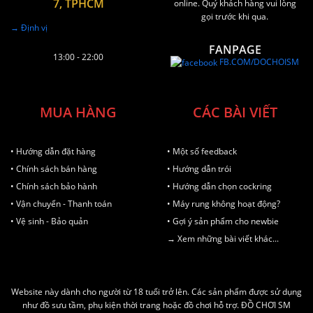
7, TPHCM
online. Quý khách hàng vui lòng
gọi trước khi qua.
→ Định vị
FANPAGE
13:00 - 22:00
FB.COM/DOCHOISM
MUA HÀNG
CÁC BÀI VIẾT
• Hướng dẫn đặt hàng
• Một số feedback
• Chính sách bán hàng
• Hướng dẫn trói
• Chính sách bảo hành
• Hướng dẫn chọn cockring
• Vận chuyển - Thanh toán
• Máy rung không hoạt động?
• Vệ sinh - Bảo quản
• Gợi ý sản phẩm cho newbie
→ Xem những bài viết khác...
Website này dành cho người từ 18 tuổi trở lên. Các sản phẩm được sử dụng
như đồ sưu tầm, phụ kiện thời trang hoặc đồ chơi hỗ trợ. ĐỒ CHƠI SM