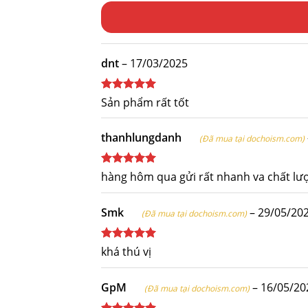
dnt
–
17/03/2025
Được xếp
Sản phẩm rất tốt
hạng
5
5
sao
thanhlungdanh
(Đã mua tại dochoism.com)
Được xếp
hàng hôm qua gửi rất nhanh va chất lư
hạng
5
5
sao
Smk
–
29/05/20
(Đã mua tại dochoism.com)
Được xếp
khá thú vị
hạng
5
5
sao
GpM
–
16/05/20
(Đã mua tại dochoism.com)