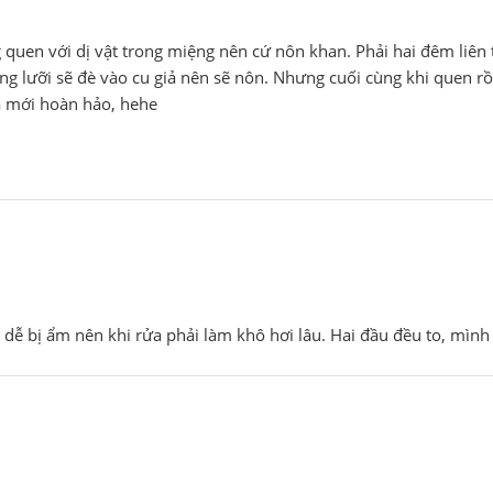
 quen với dị vật trong miệng nên cứ nôn khan. Phải hai đêm liên
 lưỡi sẽ đè vào cu giả nên sẽ nôn. Nhưng cuối cùng khi quen rồi 
a mới hoàn hảo, hehe
da dễ bị ẩm nên khi rửa phải làm khô hơi lâu. Hai đầu đều to, mình