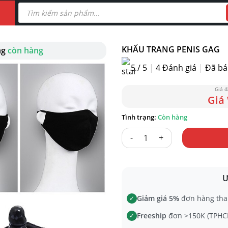
Tìm
kiếm
sản
phẩm
KHẨU TRANG PENIS GAG
ng
còn hàng
5 / 5
|
4
Đánh giá
|
Đã bá
Còn hàng
KHẨU TRANG PENIS GAG số lư
Ư
Giảm giá 5%
đơn hàng tha
✓
Freeship
đơn >150K (TPHCM
✓