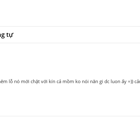
ng tự
hêm lỗ nó mới chặt với kín cả mồm ko nói năn gi dc luon ấy =)) 