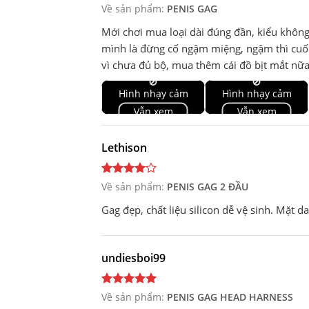
Về sản phẩm:
PENIS GAG
Mới chơi mua loại dài đúng đần, kiểu không
mình là đừng cố ngậm miệng, ngậm thì cuống
vì chưa đủ bộ, mua thêm cái đồ bịt mắt nữ
🚫
🚫
Hình nhạy cảm
Hình nhạy cảm
Vẫn xem
Vẫn xem
Lethison
Về sản phẩm:
PENIS GAG 2 ĐẦU
Gag đẹp, chất liệu silicon dễ vệ sinh. Mặt 
undiesboi99
Về sản phẩm:
PENIS GAG HEAD HARNESS