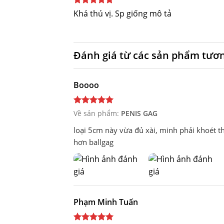
Được xếp
Khá thú vị. Sp giống mô tả
hạng
5
5
sao
Đánh giá từ các sản phẩm tươ
Boooo
Về sản phẩm:
PENIS GAG
loại 5cm này vừa đủ xài, minh phải khoét t
hơn ballgag
Phạm Minh Tuấn