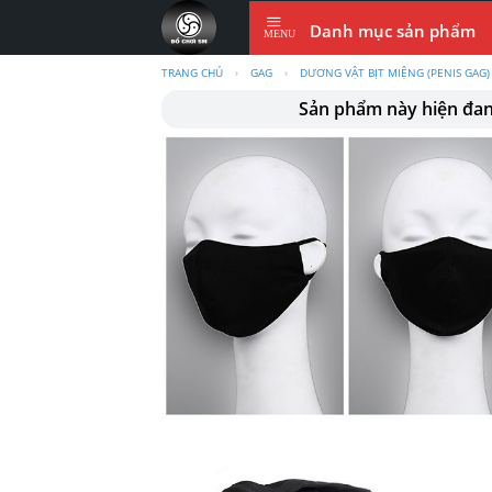
Skip
Danh mục sản phẩm
to
content
TRANG CHỦ
›
GAG
›
DƯƠNG VẬT BỊT MIỆNG (PENIS GAG)
Sản phẩm này hiện đa