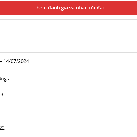
Thêm đánh giá
–
14/07/2024
ợng ạ
23
22