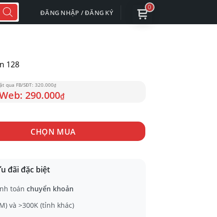
0
ĐĂNG NHẬP / ĐĂNG KÝ
n 128
320.000
₫
290.000
₫
ợng
CHỌN MUA
u đãi đặc biệt
nh toán
chuyển khoản
) và >300K (tỉnh khác)