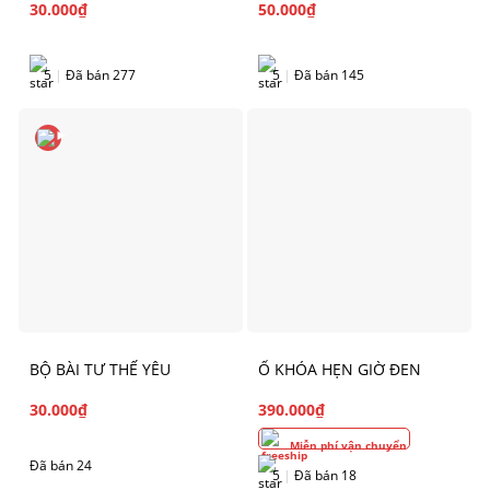
30.000
₫
50.000
₫
5
|
Đã bán 277
5
|
Đã bán 145
BỘ BÀI TƯ THẾ YÊU
Ổ KHÓA HẸN GIỜ ĐEN
30.000
₫
390.000
₫
Miễn phí vận chuyển
Đã bán 24
5
|
Đã bán 18