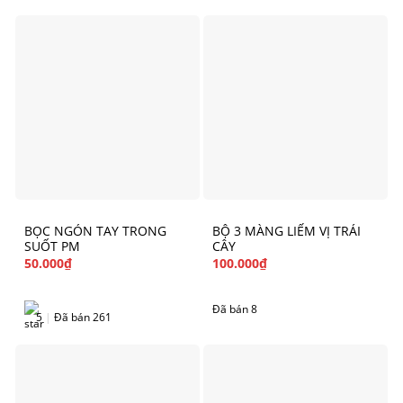
BỌC NGÓN TAY TRONG
BỘ 3 MÀNG LIẾM VỊ TRÁI
SUỐT PM
CÂY
50.000
₫
100.000
₫
Đã bán 8
5
|
Đã bán 261