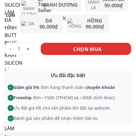
XANH DƯƠNG
90.000
₫
LOẠI
90.000
₫
DA
HỒNG
90.000
₫
90.000
₫
KHAY SILICON LÀM ĐÁ HÌNH BUTT PLUG số lượng
CHỌN MUA
Ưu đãi đặc biệt
Giảm giá 5%
đơn hàng thanh toán
chuyển khoản
✓
Freeship
đơn >150K (TPHCM) và >300K (tỉnh khác)
✓
Ưu đãi giá tốt cho sản phẩm khi đặt tại website
✓
Đánh giá sản phẩm để nhận thêm SM-Xu
✓