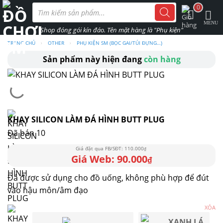
Skip
Tìm
0
kiếm
to
sản
phẩm
content
TRANG CHỦ
›
OTHER
›
PHỤ KIỆN SM (BỌC GAI/TÚI ĐỰNG…)
Sản phẩm này hiện đang
còn hàng
KHAY SILICON LÀM ĐÁ HÌNH BUTT PLUG
Đã bán 10
110.000
₫
90.000
₫
Đá được sử dụng cho đồ uống, không phù hợp để đút
vào hậu môn/âm đạo
XÓA
XANH LÁ