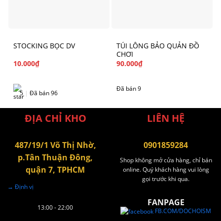
STOCKING BỌC DV
TÚI LÔNG BẢO QUẢN ĐỒ
CHƠI
10.000
₫
90.000
₫
Đã bán 9
5
|
Đã bán 96
ĐỊA CHỈ KHO
LIÊN HỆ
487/19/1 Võ Thị Nhờ,
0901859284
p.Tân Thuận Đông,
Shop không mở cửa hàng, chỉ bán
quận 7, TPHCM
online. Quý khách hàng vui lòng
gọi trước khi qua.
→ Định vị
FANPAGE
13:00 - 22:00
FB.COM/DOCHOISM