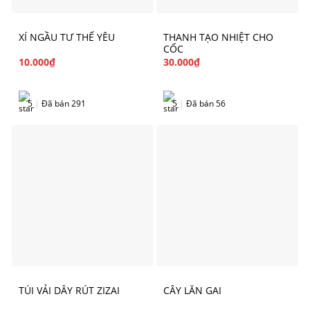
XÍ NGẦU TƯ THẾ YÊU
THANH TẠO NHIỆT CHO
CỐC
10.000
₫
30.000
₫
5
|
Đã bán 291
5
|
Đã bán 56
TÚI VẢI DÂY RÚT ZIZAI
CÂY LĂN GAI