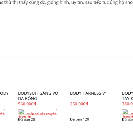
thử thì thấy cũng đc, giống hình, uy tín, sau tiếp tục ủng hộ sh
BODY
BODYSUIT GĂNG VỚ
BODY HARNESS V1
BODY
DA BÓNG
TAY 
560.000
₫
250.000
₫
380.
yển
Miễn phí vận chuyển
Mi
Đã bán 120
Đã bán 20
Đã bá