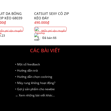
UIT DA BÓNG
CATSUIT SEXY CÓ ZIP
ZIP KÉO 68039
KÉO ĐÁY
000
₫
490.000
₫
ễn phí vận chuyển
Miễn phí vận chuyển
n 23
5
|
Đã bán 66
CÁC BÀI VIẾT
• Một số feedback
• Hướng dẫn trói
• Hướng dẫn chọn cockring
• Máy rung không hoạt động?
• Gợi ý sản phẩm cho newbie
→ Xem những bài viết khác...