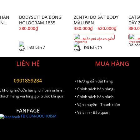
THÂN
BODYSUIT DA BÓNG
ZENTAI BÓ SÁT BODY
CATS
ÃN
HOLOGRAM 1835
MÀU ĐEN
DÂY 
280.000
₫
380.000
₫
–
520.000
₫
380.
Miễn phí vận chuyển
Mi
Đã bá
5
|
Đã bán 7
5
|
Đã bán 79
LIÊN HỆ
MUA HÀNG
0901859284
• Hướng dẫn đặt hàng
• Chính sách bán hàng
 không mở cửa hàng, chỉ bán online.
hách hàng vui lòng gọi trước khi qua.
• Chính sách bảo hành
• Vận chuyển - Thanh toán
FANPAGE
• Vệ sinh - Bảo quản
FB.COM/DOCHOISM