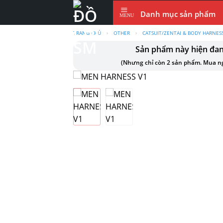
Skip
Danh mục sản phẩm
to
content
TRANG CHỦ
›
OTHER
›
CATSUIT/ZENTAI & BODY HARNES
Sản phẩm này hiện đa
(Nhưng chỉ còn 2 sản phẩm. Mua ng