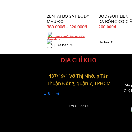
ZENTAI BÓ SÁT BODY
BODYSUIT LIỀN 
MÀU ĐỎ
DA BÓNG CO GI
1838
380.000
₫
–
520.000
₫
200.000
₫
Miễn phí vận chuyển
Đã bán 8
5
|
Đã bán 20
ĐỊA CHỈ KHO
487/19/1 Võ Thị Nhờ, p.Tân
Thuận Đông, quận 7, TPHCM
Shop
Quý k
→ Định vị
13:00 - 22:00