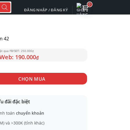
0
ĐĂNG NHẬP / ĐĂNG KÝ
n 42
250.000
₫
190.000
₫
CHỌN MUA
u đãi đặc biệt
nh toán
chuyển khoản
) và >300K (tỉnh khác)