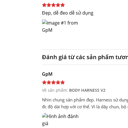
Được xếp
Đẹp, dễ đeo dễ sử dụng
hạng
5
5
sao
Đánh giá từ các sản phẩm tươ
GpM
Về sản phẩm:
BODY HARNESS V2
Nhìn chung sản phẩm đẹp. Harness sử dụng 
đc độ dài hợp với cơ thể. Vì là dây chun, b