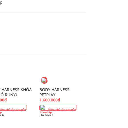
op
 HARNESS KHÓA
BODY HARNESS
ĐỎ RUNYU
PETPLAY
000
₫
1.600.000
₫
ễn phí vận chuyển
Miễn phí vận chuyển
n 4
Đã bán 1