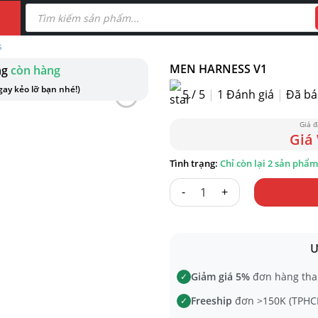
Tìm
kiếm
sản
phẩm
S
MEN HARNESS V1
ng
còn hàng
ay kẻo lỡ bạn nhé!)
5 / 5
|
1
Đánh giá
|
Đã bá
Chỉ còn lại 2 sản phẩm
MEN HARNESS V1 số lượng
Ư
Giảm giá 5%
đơn hàng tha
✓
Freeship
đơn >150K (TPHCM
✓