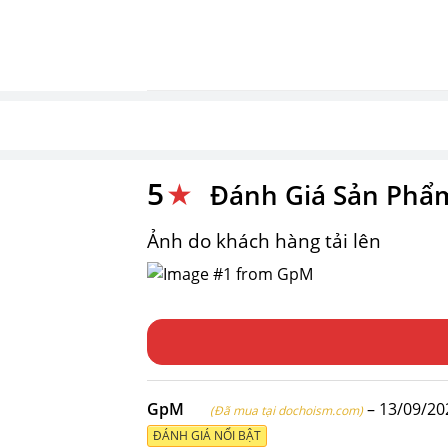
5
★
Đánh Giá Sản Phẩ
Ảnh do khách hàng tải lên
GpM
–
13/09/20
(Đã mua tại dochoism.com)
ĐÁNH GIÁ NỔI BẬT