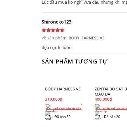
Lúc đầu mua ko nghĩ vừa đâu nhưng khi mặc 
Shironeko123
Về sản phẩm:
BODY HARNESS V3
đẹp cực kì luôn
SẢN PHẨM TƯƠNG TỰ
BODY HARNESS V3
ZENTAI BÓ SÁT 
MÀU DA
310.000
₫
400.000
₫
Miễn phí vận chuyển
Miễn phí vận chu
5
|
Đã bán 59
5
|
Đã bán 20