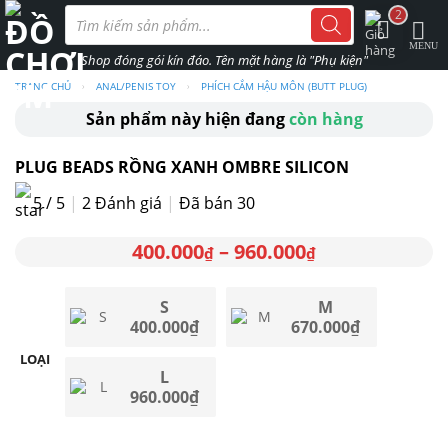
Skip
Tìm
2
kiếm
to
sản
phẩm
content
TRANG CHỦ
›
ANAL/PENIS TOY
›
PHÍCH CẮM HẬU MÔN (BUTT PLUG)
Sản phẩm này hiện đang
còn hàng
PLUG BEADS RỒNG XANH OMBRE SILICON
5 / 5
|
2
Đánh giá
|
Đã bán 30
400.000
–
960.000
₫
₫
S
M
400.000
₫
670.000
₫
LOẠI
L
960.000
₫