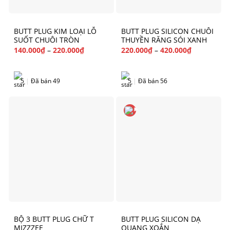
BUTT PLUG KIM LOẠI LỖ
BUTT PLUG SILICON CHUÔI
SUỐT CHUÔI TRÒN
THUYỀN RĂNG SÓI XANH
140.000
₫
–
220.000
₫
220.000
₫
–
420.000
₫
5
|
Đã bán 49
5
|
Đã bán 56
BỘ 3 BUTT PLUG CHỮ T
BUTT PLUG SILICON DẠ
MIZZZEE
QUANG XOẮN