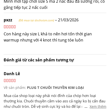
Được xếp
Mình mới tập chơi size S mà 2 nấc đầu đã sướng rồi, cố
hạng
5
5 sao
gắng tiếp tục 2 nấc cuối
pxzz
–
21/03/2026
(Đã mua tại dochoism.com)
Được xếp
Con hàng này size L khá to nên hơi tốn thời gian
hạng
5
5 sao
warmup nhưng với 4 knot thì tung tóe luôn
Đánh giá từ các sản phẩm tương tự
Danh Lê
Về sản phẩm:
PLUG T CHUÔI THUYỀN KIM LOẠI
Mua của shop loại này phải nói đỉnh của chóp hơn loại
thường kia. Chuôi thuyền cắm vào ass cả ngày ko bị cấn đau
...
như chuôi tròn. Dễ vệ sinh cực kỳ và ko để lại mùi. Đút vào
Xem thêm