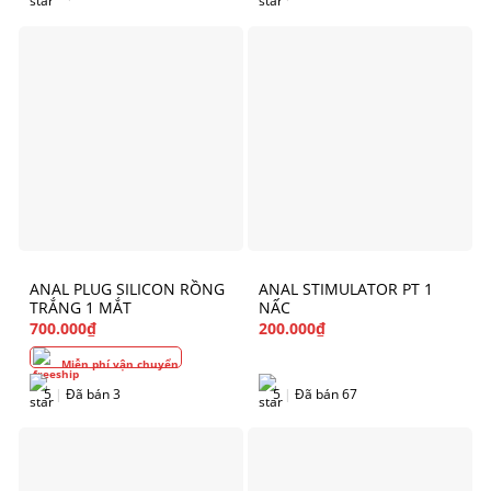
ANAL PLUG SILICON RỒNG
ANAL STIMULATOR PT 1
TRẮNG 1 MẮT
NẤC
700.000
₫
200.000
₫
Miễn phí vận chuyển
5
|
Đã bán 3
5
|
Đã bán 67