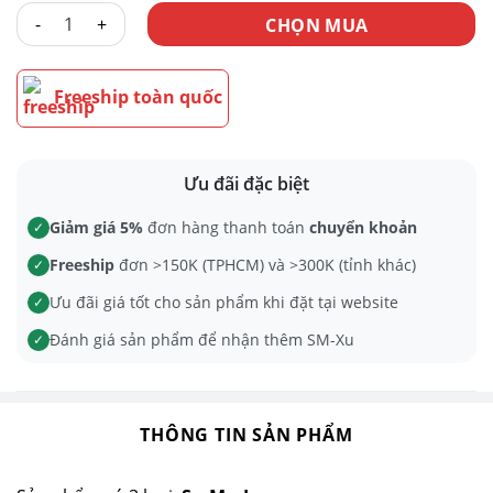
PLUG BEADS RỒNG XANH OMBRE SILICON số lượng
CHỌN MUA
Freeship toàn quốc
Ưu đãi đặc biệt
Giảm giá 5%
đơn hàng thanh toán
chuyển khoản
✓
Freeship
đơn >150K (TPHCM) và >300K (tỉnh khác)
✓
Ưu đãi giá tốt cho sản phẩm khi đặt tại website
✓
Đánh giá sản phẩm để nhận thêm SM-Xu
✓
THÔNG TIN SẢN PHẨM