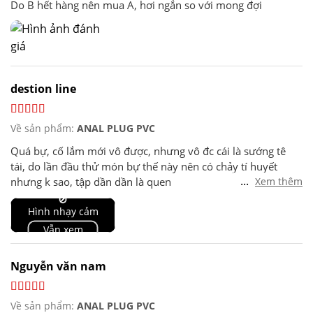
Do B hết hàng nên mua A, hơi ngắn so với mong đợi
destion line
Về sản phẩm:
ANAL PLUG PVC
Quá bự, cố lắm mới vô được, nhưng vô đc cái là sướng tê
tái, do lần đầu thử món bự thế này nên có chảy tí huyết
...
nhưng k sao, tập dần dần là quen
Xem thêm
Dành cho b nào muốn thử thì nên dùng thật nhiều gel và
🚫
Hình nhạy cảm
phải mở rộng từ từ, b nào quen 3-4cm r thì hằng ngày cố
mở rộng từ từ ra, tầm 1-2 tuần là vô được thôi, lần đầu có lẽ
Vẫn xem
sẽ chảy tí huyết nhưng sướng run người. Nói chung cái này
dành cho các bạn hardcore, quen với các loại lớn và muốn
Nguyễn văn nam
tìm cảm giác "bị lấp đầy vượt quá giới hạn"
Về sản phẩm:
ANAL PLUG PVC