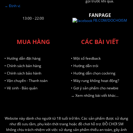
gọi trước khi qua.
→ Định vị
FANPAGE
13:00 - 22:00
FB.COM/DOCHOISM
MUA HÀNG
CÁC BÀI VIẾT
• Hướng dẫn đặt hàng
• Một số feedback
• Chính sách bán hàng
• Hướng dẫn trói
• Chính sách bảo hành
• Hướng dẫn chọn cockring
• Vận chuyển - Thanh toán
• Máy rung không hoạt động?
• Vệ sinh - Bảo quản
• Gợi ý sản phẩm cho newbie
→ Xem những bài viết khác...
Website này dành cho người từ 18 tuổi trở lên. Các sản phẩm được sử dụng
như đồ sưu tầm, phụ kiện thời trang hoặc đồ chơi hỗ trợ. ĐỒ CHƠI SM
không chịu trách nhiệm với việc sử dụng sản phẩm thiếu an toàn, gây ảnh