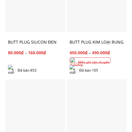
BUTT PLUG SILICON ĐEN
BUTT PLUG KIM LOẠI RUNG
80.000
₫
–
160.000
₫
450.000
₫
–
490.000
₫
Miễn phí vận chuyển
5
|
Đã bán 853
5
|
Đã bán 105