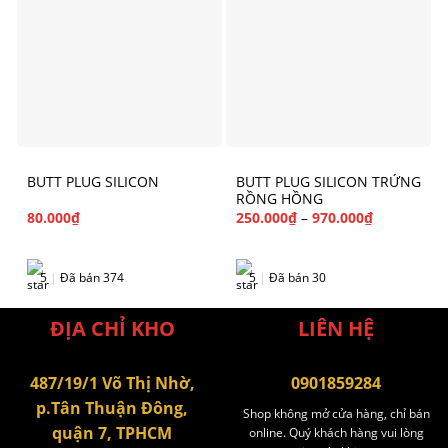
BUTT PLUG SILICON
BUTT PLUG SILICON TRỨNG
RỒNG HỒNG
80.000
₫
250.000
₫
–
970.000
₫
5
|
Đã bán 374
5
|
Đã bán 30
ĐỊA CHỈ KHO
LIÊN HỆ
487/19/1 Võ Thị Nhờ,
0901859284
p.Tân Thuận Đông,
Shop không mở cửa hàng, chỉ bán
quận 7, TPHCM
online. Quý khách hàng vui lòng