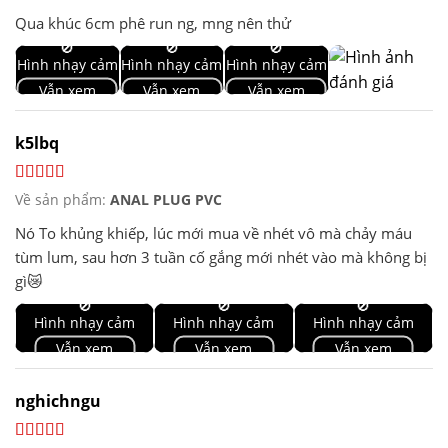
Qua khúc 6cm phê run ng, mng nên thử
🚫
🚫
🚫
Hình nhạy cảm
Hình nhạy cảm
Hình nhạy cảm
Vẫn xem
Vẫn xem
Vẫn xem
k5lbq
Về sản phẩm:
ANAL PLUG PVC
Nó To khủng khiếp, lúc mới mua về nhét vô mà chảy máu
tùm lum, sau hơn 3 tuần cố gắng mới nhét vào mà không bị
gì😿
🚫
🚫
🚫
Hình nhạy cảm
Hình nhạy cảm
Hình nhạy cảm
Vẫn xem
Vẫn xem
Vẫn xem
nghichngu