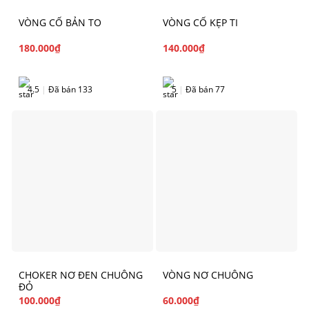
VÒNG CỔ BẢN TO
VÒNG CỔ KẸP TI
180.000
₫
140.000
₫
4.5
|
Đã bán 133
5
|
Đã bán 77
CHOKER NƠ ĐEN CHUÔNG
VÒNG NƠ CHUÔNG
ĐỎ
100.000
₫
60.000
₫