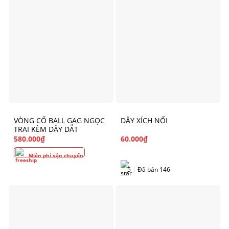
VÒNG CỔ BALL GAG NGỌC
DÂY XÍCH NỐI
TRAI KÈM DÂY DẮT
580.000
₫
60.000
₫
Miễn phí vận chuyển
5
|
Đã bán 146