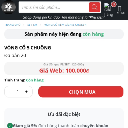
Skip
Tìm
0
kiếm
to
sản
phẩm
content
TRANG CHỦ
›
SET SM
›
VÒNG CỔ KÈM XÍCH & CHOKER
Sản phẩm này hiện đang
còn hàng
VÒNG CỔ 5 CHUÔNG
Đã bán 20
120.000
₫
100.000
₫
Còn hàng
VÒNG CỔ 5 CHUÔNG số lượng
CHỌN MUA
Ưu đãi đặc biệt
Giảm giá 5%
đơn hàng thanh toán
chuyển khoản
✓