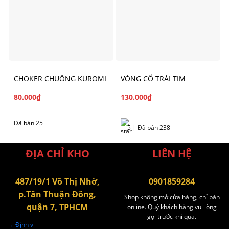
CHOKER CHUÔNG KUROMI
VÒNG CỔ TRÁI TIM
80.000
₫
130.000
₫
Đã bán 25
5
|
Đã bán 238
ĐỊA CHỈ KHO
LIÊN HỆ
487/19/1 Võ Thị Nhờ,
0901859284
p.Tân Thuận Đông,
Shop không mở cửa hàng, chỉ bán
quận 7, TPHCM
online. Quý khách hàng vui lòng
gọi trước khi qua.
→ Định vị