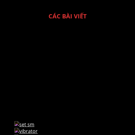
CÁC BÀI VIẾT
• Một số feedback
• Hướng dẫn trói
• Hướng dẫn chọn cockring
• Máy rung không hoạt động?
• Gợi ý sản phẩm cho newbie
→ Xem những bài viết khác...
Website này dành cho người từ 18 tuổi trở lên. Các sản phẩm được sử dụng
như đồ sưu tầm, phụ kiện thời trang hoặc đồ chơi hỗ trợ. ĐỒ CHƠI SM không
chịu trách nhiệm với việc sử dụng sản phẩm thiếu an toàn, gây ảnh hưởng
xấu, hoặc bất hợp pháp.
"SAFE - SANE - CONSENSUAL"
AN TOÀN - LÀNH MẠNH - ĐỒNG THUẬN
SET SM
VIBRATOR