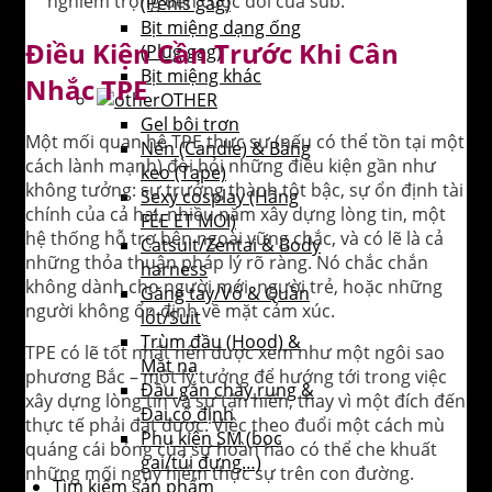
nghiêm trọng đến cuộc đời của sub.
(Penis gag)
Bịt miệng dạng ống
Điều Kiện Cần Trước Khi Cân
(Plug gag)
Bịt miệng khác
Nhắc TPE
OTHER
Gel bôi trơn
Một mối quan hệ TPE thực sự (nếu có thể tồn tại một
Nến (Candle) & Băng
cách lành mạnh) đòi hỏi những điều kiện gần như
keo (Tape)
không tưởng: sự trưởng thành tột bậc, sự ổn định tài
Sexy cosplay (Hãng
chính của cả hai, nhiều năm xây dựng lòng tin, một
FÉE ET MOI)
hệ thống hỗ trợ bên ngoài vững chắc, và có lẽ là cả
Catsuit/Zentai & Body
những thỏa thuận pháp lý rõ ràng. Nó chắc chắn
harness
không dành cho người mới, người trẻ, hoặc những
Găng tay/Vớ & Quần
người không ổn định về mặt cảm xúc.
lót/Suit
Trùm đầu (Hood) &
TPE có lẽ tốt nhất nên được xem như một ngôi sao
Mặt nạ
phương Bắc – một lý tưởng để hướng tới trong việc
Đầu gắn chày rung &
xây dựng lòng tin và sự tận hiến, thay vì một đích đến
Đai cố định
thực tế phải đạt được. Việc theo đuổi một cách mù
Phụ kiện SM (bọc
quáng cái bóng của sự hoàn hảo có thể che khuất
gai/túi đựng…)
những mối nguy hiểm thực sự trên con đường.
Tìm kiếm sản phẩm