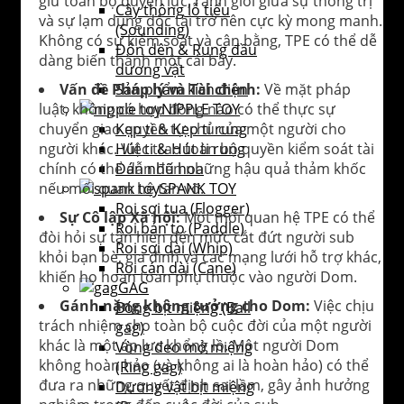
giữ toàn bộ quyền lực, ranh giới giữa sự thống trị
Cây thông lỗ tiểu
và sự lạm dụng độc tài trở nên cực kỳ mong manh.
(Sounding)
Không có sự kiểm soát và cân bằng, TPE có thể dễ
Đôn dên & Rung đầu
dàng biến thành một cái bẫy.
dương vật
Sản phẩm kích điện
Vấn đề Pháp lý và Tài chính:
Về mặt pháp
NIPPLE TOY
luật, không có hợp đồng nào có thể thực sự
Kẹp ti & Kẹp ti rung
chuyển giao quyền tự chủ của một người cho
Hút ti & Hút ti rung
người khác. Việc trao toàn bộ quyền kiểm soát tài
Dán nhũ hoa
chính có thể dẫn đến những hậu quả thảm khốc
SPANK TOY
nếu mối quan hệ tan vỡ.
Roi sợi tua (Flogger)
Sự Cô lập Xã hội:
Một mối quan hệ TPE có thể
Roi bản to (Paddle)
đòi hỏi sự tận hiến đến mức cắt đứt người sub
Roi sợi dài (Whip)
khỏi bạn bè, gia đình và các mạng lưới hỗ trợ khác,
Roi cán dài (Cane)
khiến họ hoàn toàn phụ thuộc vào người Dom.
GAG
Gánh nặng không tưởng cho Dom:
Việc chịu
Bóng bịt miệng (Ball
trách nhiệm cho toàn bộ cuộc đời của một người
gag)
khác là một áp lực khổng lồ. Một người Dom
Vòng đeo mở miệng
không hoàn hảo (và không ai là hoàn hảo) có thể
(Ring gag)
đưa ra những quyết định sai lầm, gây ảnh hưởng
Dương vật bịt miệng