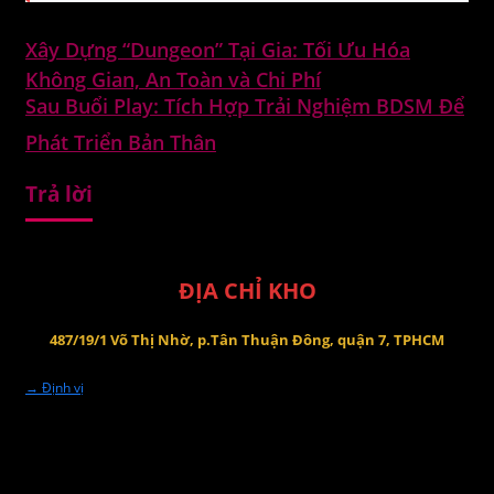
Xây Dựng “Dungeon” Tại Gia: Tối Ưu Hóa
Không Gian, An Toàn và Chi Phí
Sau Buổi Play: Tích Hợp Trải Nghiệm BDSM Để
Phát Triển Bản Thân
Trả lời
Bạn phải
đăng nhập
để gửi phản hồi.
ĐỊA CHỈ KHO
487/19/1 Võ Thị Nhờ, p.Tân Thuận Đông, quận 7, TPHCM
→ Định vị
13:00 - 22:00