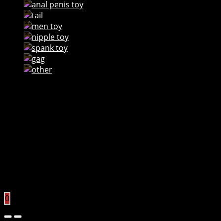
ANAL/PENIS TOY
TAIL
MEN TOY
NIPPLE TOY
SPANK TOY
GAG
OTHER
ĐĂNG NHẬP / ĐĂNG KÝ
LIÊN HỆ
Facebook
dochoism@gmail.com
0901859284
Giỏ hàng
0
Giỏ hàng trống
0