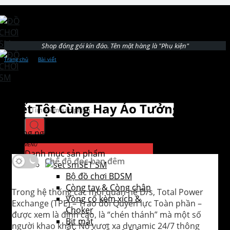
Skip to content
Trang chủ
›
Bài viết
›
Total Power Exchange (TPE): Cam Kết Tột Cùng Hay Ảo Tưởng?
Total Power Exchange (TPE): Cam
Tìm kiếm sản phẩm
Kết Tột Cùng Hay Ảo Tưởng?
Đăng ngày
25/06/2025
08/04/2026
bởi
dochoism
Danh mục sản phẩm
Chế độ đọc ban đêm
SET SM
Bộ đồ chơi BDSM
Còng tay & Còng chân
Trong hệ thống các mối quan hệ D/s, Total Power
Vòng cổ kèm xích &
Exchange (TPE) – Trao đổi Quyền lực Toàn phần –
Choker
được xem là đỉnh cao, là “chén thánh” mà một số
Bịt mắt
người khao khát. Nó vượt xa dynamic 24/7 thông