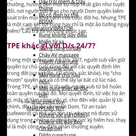
Dây trói mềm & Dây
thường, hướng đến một sự hợp nhất gần như tuyệt
thừng
đối, nơi người sub trao cho người Dom quyền kiểm
Bộ cố định tư thế
soát trên mọi khía cạnh của cuộc đời họ. Nhưng TPE
BDSM
là một cam kết tột cùng hay chỉ là một ảo tưởng nguy
VIBRATOR
hiểm? Câu trả lời vô cùng phức tạp.
Rung không dây điều
khiển từ xa
TPE khác gì với D/s 24/7?
Trứng rung có dây
Chày AV massage
Trong một mối quan hệ D/s 24/7, người sub vẫn giữ
Thanh rung/rung
quyền tự chủ cuối cùng đối với các quyết định lớn
xoay/rung thụt
trong đời (sự nghiệp, tài chính, sức khỏe). Họ “cho
Máy rung cho hậu
mượn” quyền lực và có thể lấy lại bất cứ lúc nào.
môn
Trong TPE, về mặt lý thuyết, người sub từ bỏ hoàn
Máy rung thiết kế đặc
toàn quyền tự chủ đó. Mọi quyết định, từ việc họ ăn
biệt
gì, mặc gì, làm công việc gì, cho đến việc quản lý tài
chính, đều thuộc về người Dom. Từ an toàn
ANAL/PENIS TOY
(safeword) có thể vẫn tồn tại, nhưng nó được sử
Dương vật giả (Dildo)
dụng trong những trường hợp cực kỳ hiếm hoi, thay
Dương vật dây đeo
vì là một công cụ đàm phán thường xuyên.
(Strap-on)
Dildo rung/rung