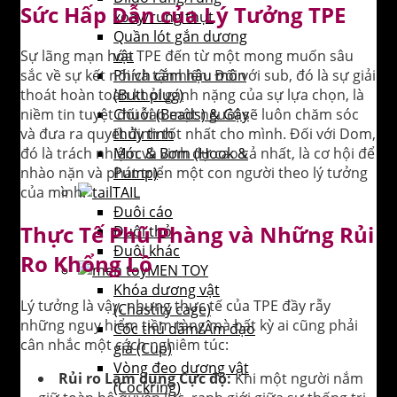
Sức Hấp Dẫn của Lý Tưởng TPE
xoay/rung thụt
Quần lót gắn dương
vật
Sự lãng mạn hóa TPE đến từ một mong muốn sâu
Phích cắm hậu môn
sắc về sự kết nối và tận hiến. Đối với sub, đó là sự giải
(Butt plug)
thoát hoàn toàn khỏi gánh nặng của sự lựa chọn, là
Chuỗi (Beads) & Gậy
niềm tin tuyệt đối vào một người sẽ luôn chăm sóc
thủy tinh
và đưa ra quyết định tốt nhất cho mình. Đối với Dom,
Móc & Bơm (Hook &
đó là trách nhiệm và vinh dự cao cả nhất, là cơ hội để
Pump)
nhào nặn và phát triển một con người theo lý tưởng
TAIL
của mình.
Đuôi cáo
Thực Tế Phũ Phàng và Những Rủi
Đuôi thỏ
Đuôi khác
Ro Khổng Lồ
MEN TOY
Khóa dương vật
Lý tưởng là vậy, nhưng thực tế của TPE đầy rẫy
(Chastity cage)
những nguy hiểm tiềm tàng mà bất kỳ ai cũng phải
Cốc thủ dâm/Âm đạo
cân nhắc một cách nghiêm túc:
giả (Cup)
Vòng đeo dương vật
Rủi ro Lạm dụng Cực độ:
Khi một người nắm
(Cockring)