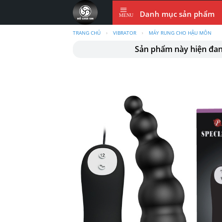
Skip
Danh mục sản phẩm
to
content
TRANG CHỦ
›
VIBRATOR
›
MÁY RUNG CHO HẬU MÔN
Sản phẩm này hiện đa