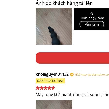
Ảnh do khách hàng tải lên
🚫
Hình nhạy cảm
Vẫn xem
khoinguyen31132
(Đã mua tại dochoism.c
ĐÁNH GIÁ NỔI BẬT
Được xếp
Máy rung khá mạnh dùng rất sướng,sho
hạng
5
5
sao