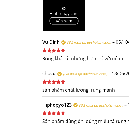
sao
🚫
Hình nhạy cảm
Vẫn xem
Vu Dinh
–
05/10
(Đã mua tại dochoism.com)
Được xếp
Rung khá tốt nhưng hơi nhỏ với mình
hạng
5
5
sao
choco
–
18/06/2
(Đã mua tại dochoism.com)
Được xếp
sản phẩm chất lượng, rung mạnh
hạng
5
5
sao
Hiphopyo123
–
(Đã mua tại dochoism.com)
Được xếp
Sản phẩm dùng ổn, đúng miêu tả rung 
hạng
5
5