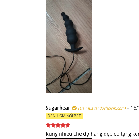
Sugarbear
–
16/
(Đã mua tại dochoism.com)
ĐÁNH GIÁ NỔI BẬT
Được xếp
Rung nhiều chế độ hàng đẹp có tặng kè
hạng
5
5