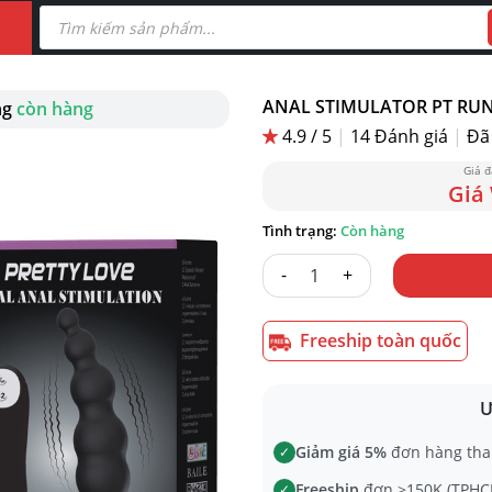
Tìm
kiếm
sản
phẩm
ANAL STIMULATOR PT RU
ng
còn hàng
4.9 / 5
|
14
Đánh giá
|
Đã 
Còn hàng
ANAL STIMULATOR PT RUNG s
Freeship toàn quốc
Ư
Giảm giá 5%
đơn hàng tha
✓
Freeship
đơn >150K (TPHCM
✓