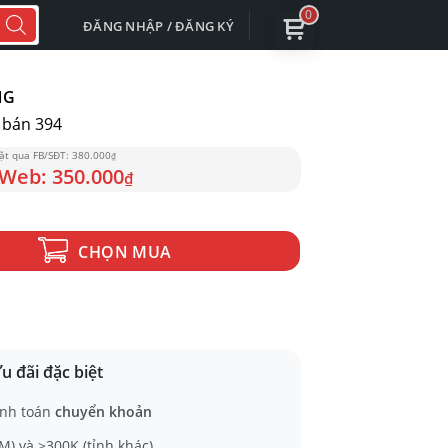
0
ĐĂNG NHẬP / ĐĂNG KÝ
NG
bán 394
380.000
₫
350.000
₫
ố lượng
CHỌN MUA
u đãi đặc biệt
nh toán
chuyển khoản
) và >300K (tỉnh khác)