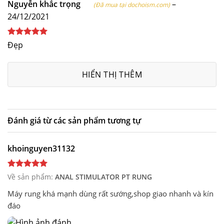
Nguyễn khắc trọng
–
(Đã mua tại dochoism.com)
24/12/2021
Được xếp
Đẹp
hạng
5
5
sao
HIỂN THỊ THÊM
Đánh giá từ các sản phẩm tương tự
khoinguyen31132
Về sản phẩm:
ANAL STIMULATOR PT RUNG
Máy rung khá mạnh dùng rất sướng,shop giao nhanh và kín
đáo