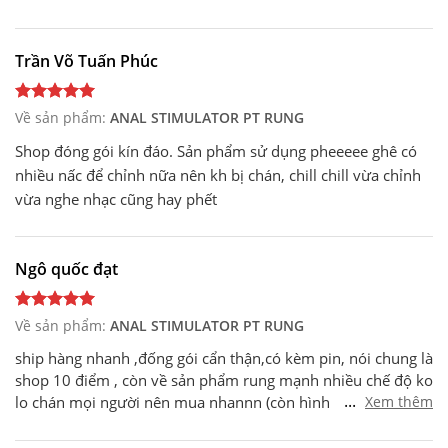
Trần Võ Tuấn Phúc
Về sản phẩm:
ANAL STIMULATOR PT RUNG
Shop đóng gói kín đáo. Sản phẩm sử dụng pheeeee ghê có
nhiều nấc để chỉnh nữa nên kh bị chán, chill chill vừa chỉnh
vừa nghe nhạc cũng hay phết
Ngô quốc đạt
Về sản phẩm:
ANAL STIMULATOR PT RUNG
ship hàng nhanh ,đống gói cẩn thận,có kèm pin, nói chung là
shop 10 điểm , còn về sản phẩm rung mạnh nhiều chế độ ko
...
lo chán mọi người nên mua nhannn (còn hình thì hiện nó
Xem thêm
đang ở trong nên khum tiện chụp lém)