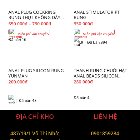
ANAL PLUG COCKRING
ANAL STIMULATOR PT
RUNG THỤT KHÔNG DÂY
RUNG
CÓ APP
650.000
₫
–
730.000
₫
350.000
₫
Miễn phí vận chuyển
Miễn phí vận chuyển
Đã bán 16
4.9
|
Đã bán 394
ANAL PLUG SILICON RUNG
THANH RUNG CHUỖI HẠT
YUNMAN
ANAL BEADS SILICON
MIZZZEE
200.000
₫
280.000
₫
Đã bán 4
5
|
Đã bán 48
ĐỊA CHỈ KHO
LIÊN HỆ
487/19/1 Võ Thị Nhờ,
0901859284