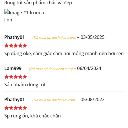
Được xếp
Rung tốt sản phẩm chắc và đẹp
hạng
5
5
sao
Phathy01
–
03/05/2025
(Đã mua tại dochoism.com)
Được xếp
Sp dùng oke, cảm giác cầm hơi mỏng manh nên hơi rén
hạng
5
5
sao
Lam999
–
06/04/2024
(Đã mua tại dochoism.com)
Được xếp
Sản phẩm dùng tốt
hạng
5
5
sao
Phathy01
–
05/08/2022
(Đã mua tại dochoism.com)
Được xếp
Sp rung ổn, khá chắc chắn
hạng
5
5
sao