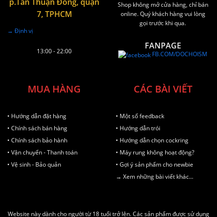
p.Tân Thuận Đông, quận
Shop không mở cửa hàng, chỉ bán
7, TPHCM
online. Quý khách hàng vui lòng
gọi trước khi qua.
→ Định vị
FANPAGE
13:00 - 22:00
FB.COM/DOCHOISM
MUA HÀNG
CÁC BÀI VIẾT
• Hướng dẫn đặt hàng
• Một số feedback
• Chính sách bán hàng
• Hướng dẫn trói
• Chính sách bảo hành
• Hướng dẫn chọn cockring
• Vận chuyển - Thanh toán
• Máy rung không hoạt động?
• Vệ sinh - Bảo quản
• Gợi ý sản phẩm cho newbie
→ Xem những bài viết khác...
Website này dành cho người từ 18 tuổi trở lên. Các sản phẩm được sử dụng