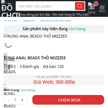
Skip
Tìm
0
kiếm
to
sản
phẩm
content
TRANG CHỦ
›
VIBRATOR
›
MÁY RUNG CHO HẬU MÔN
Sản phẩm này hiện đang
còn hàng
RUNG ANAL BEADS THỎ MIZZZEE
5 / 5
|
5
Đánh giá
|
Đã bán 120
390.000
₫
360.000
₫
Còn hàng
RUNG ANAL BEADS THỎ MIZZZEE số lượng
CHỌN MUA