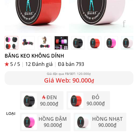
BĂNG KEO KHÔNG DÍNH
5 / 5
|
12
Đánh giá
|
Đã bán 793
120.000
₫
90.000
₫
ĐEN
ĐỎ
90.000
₫
90.000
₫
LOẠI
HỒNG ĐẬM
HỒNG NHẠT
90.000
₫
90.000
₫