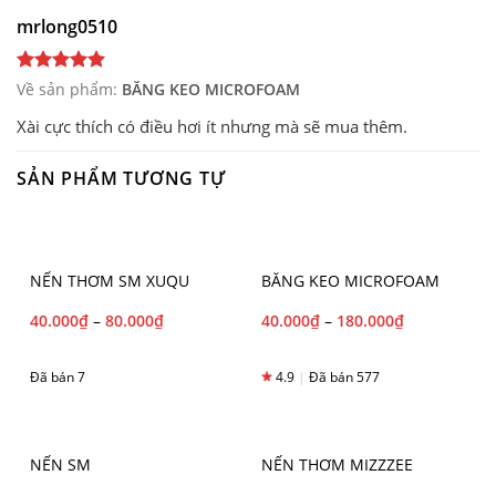
mrlong0510
Về sản phẩm:
BĂNG KEO MICROFOAM
Xài cực thích có điều hơi ít nhưng mà sẽ mua thêm.
SẢN PHẨM TƯƠNG TỰ
NẾN THƠM SM XUQU
BĂNG KEO MICROFOAM
40.000
₫
–
80.000
₫
40.000
₫
–
180.000
₫
Đã bán 7
4.9
|
Đã bán 577
NẾN SM
NẾN THƠM MIZZZEE