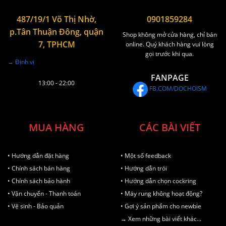
487/19/1 Võ Thị Nhờ,
0901859284
p.Tân Thuận Đông, quận
Shop không mở cửa hàng, chỉ bán
7, TPHCM
online. Quý khách hàng vui lòng
gọi trước khi qua.
→ Định vị
FANPAGE
13:00 - 22:00
FB.COM/DOCHOISM
MUA HÀNG
CÁC BÀI VIẾT
• Hướng dẫn đặt hàng
• Một số feedback
• Chính sách bán hàng
• Hướng dẫn trói
• Chính sách bảo hành
• Hướng dẫn chọn cockring
• Vận chuyển - Thanh toán
• Máy rung không hoạt động?
• Vệ sinh - Bảo quản
• Gợi ý sản phẩm cho newbie
→ Xem những bài viết khác...