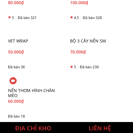
80.000
₫
100.000
₫
5
|
Đã bán 321
4.5
|
Đã bán 328
VET WRAP
BỘ 3 CÂY NẾN SM
50.000
₫
70.000
₫
Đã bán 36
5
|
Đã bán 230
NẾN THƠM HÌNH CHÂN
MÈO
60.000
₫
Đã bán 18
ĐỊA CHỈ KHO
LIÊN HỆ