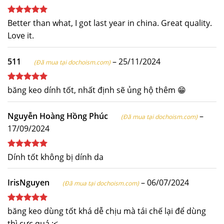
Được xếp
Better than what, I got last year in china. Great quality.
hạng
5
5
Love it.
sao
511
–
25/11/2024
(Đã mua tại dochoism.com)
Được xếp
băng keo dính tốt, nhất định sẽ ủng hộ thêm 😁
hạng
5
5
sao
Nguyễn Hoàng Hồng Phúc
–
(Đã mua tại dochoism.com)
17/09/2024
Được xếp
Dính tốt không bị dính da
hạng
5
5
sao
IrisNguyen
–
06/07/2024
(Đã mua tại dochoism.com)
Được xếp
băng keo dùng tốt khá dễ chịu mà tái chế lại để dùng
hạng
5
5
thì cực quá :<