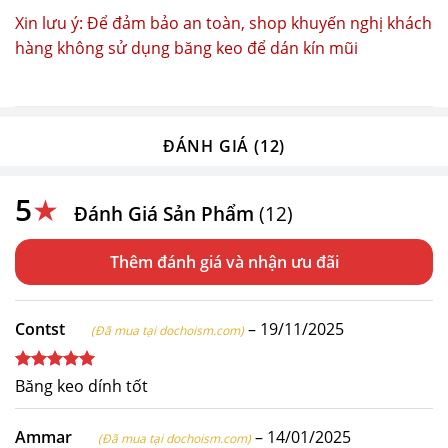
Xin lưu ý: Để đảm bảo an toàn, shop khuyến nghị khách
hàng không sử dụng băng keo để dán kín mũi
ĐÁNH GIÁ (12)
5
★
Đánh Giá Sản Phẩm
(12)
Thêm đánh giá
Contst
–
19/11/2025
(Đã mua tại dochoism.com)
Được xếp
Băng keo dính tốt
hạng
5
5
sao
Ammar
–
14/01/2025
(Đã mua tại dochoism.com)