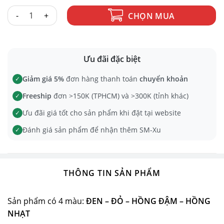
BĂNG KEO KHÔNG DÍNH số lượng
CHỌN MUA
Ưu đãi đặc biệt
Giảm giá 5%
đơn hàng thanh toán
chuyển khoản
✓
Freeship
đơn >150K (TPHCM) và >300K (tỉnh khác)
✓
Ưu đãi giá tốt cho sản phẩm khi đặt tại website
✓
Đánh giá sản phẩm để nhận thêm SM-Xu
✓
THÔNG TIN SẢN PHẨM
Sản phẩm có 4 màu:
ĐEN – ĐỎ –
HỒNG ĐẬM – HỒNG
NHẠT