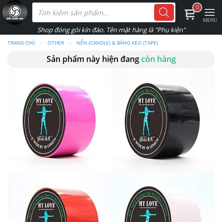
Skip
Tìm
0
kiếm
to
sản
phẩm
content
TRANG CHỦ
›
OTHER
›
NẾN (CANDLE) & BĂNG KEO (TAPE)
Sản phẩm này hiện đang
còn hàng