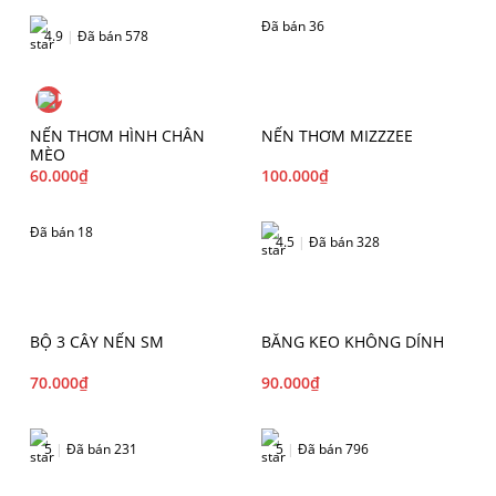
Đã bán 36
4.9
|
Đã bán 578
NẾN THƠM HÌNH CHÂN
NẾN THƠM MIZZZEE
MÈO
60.000
₫
100.000
₫
Đã bán 18
4.5
|
Đã bán 328
BỘ 3 CÂY NẾN SM
BĂNG KEO KHÔNG DÍNH
70.000
₫
90.000
₫
5
|
Đã bán 231
5
|
Đã bán 796