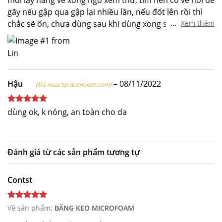
mới lấy hàng về xong ngó xem thử, tim nến có vẻ hơi dễ
hạng
5
5
gãy nếu gập qua gập lại nhiều lần, nếu đốt lên rồi thì
sao
...
chắc sẽ ổn, chưa dùng sau khi dùng xong sẽ quay lại
Xem thêm
cho feedback, trước tiên nhìn hình dạng thấy nhỏ gọn
xinh
Hậu
–
08/11/2022
(Đã mua tại dochoism.com)
Được xếp
dùng ok, k nóng, an toàn cho da
hạng
5
5
sao
Đánh giá từ các sản phẩm tương tự
Contst
Về sản phẩm:
BĂNG KEO MICROFOAM