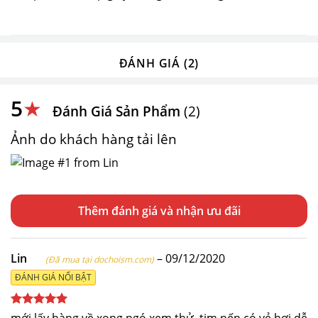
ĐÁNH GIÁ (2)
5
★
Đánh Giá Sản Phẩm
(2)
Ảnh do khách hàng tải lên
Thêm đánh giá
Lin
–
09/12/2020
(Đã mua tại dochoism.com)
ĐÁNH GIÁ NỔI BẬT
Được xếp