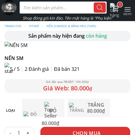
Skip
Tìm
0
kiếm
to
sản
phẩm
content
TRANG CHỦ
›
OTHER
›
NẾN (CANDLE) & BĂNG KEO (TAPE)
Sản phẩm này hiện đang
còn hàng
NẾN SM
5 / 5
|
2
Đánh giá
|
Đã bán 321
100.000
₫
80.000
₫
TRẮNG
ĐỎ
LOẠI
80.000
₫
80.000
₫
NẾN SM số lượng
CHỌN MUA