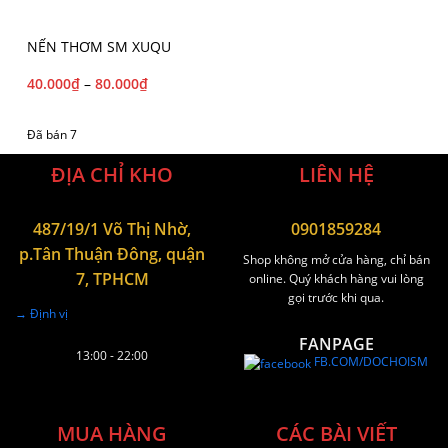
NẾN THƠM SM XUQU
40.000
₫
–
80.000
₫
Đã bán 7
ĐỊA CHỈ KHO
LIÊN HỆ
487/19/1 Võ Thị Nhờ,
0901859284
p.Tân Thuận Đông, quận
Shop không mở cửa hàng, chỉ bán
7, TPHCM
online. Quý khách hàng vui lòng
gọi trước khi qua.
→ Định vị
FANPAGE
13:00 - 22:00
FB.COM/DOCHOISM
MUA HÀNG
CÁC BÀI VIẾT