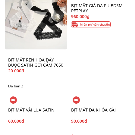
BỊT MẮT GIẢ DA PU BDSM
PETPLAY
960.000
₫
Miễn phí vận chuyển
BỊT MẮT REN HOA DÂY
BUỘC SATIN GỢI CẢM 7650
20.000
₫
Đã bán 2
BỊT MẮT VẢI LỤA SATIN
BỊT MẮT DA KHÓA GÀI
60.000
₫
90.000
₫