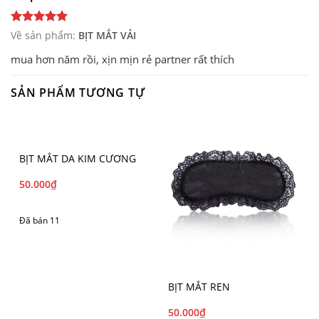
Về sản phẩm:
BỊT MẮT VẢI
mua hơn năm rồi, xịn mịn rẻ partner rất thích
SẢN PHẨM TƯƠNG TỰ
BỊT MẮT DA KIM CƯƠNG
50.000
₫
Đã bán 11
BỊT MẮT REN
50.000
₫