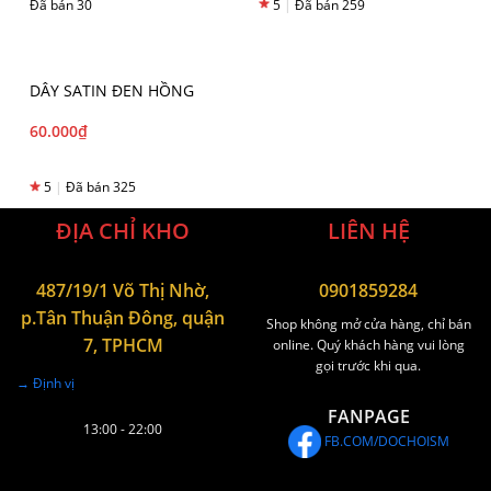
Đã bán 30
5
|
Đã bán 259
DÂY SATIN ĐEN HỒNG
60.000
₫
5
|
Đã bán 325
ĐỊA CHỈ KHO
LIÊN HỆ
487/19/1 Võ Thị Nhờ,
0901859284
p.Tân Thuận Đông, quận
Shop không mở cửa hàng, chỉ bán
7, TPHCM
online. Quý khách hàng vui lòng
gọi trước khi qua.
→ Định vị
FANPAGE
13:00 - 22:00
FB.COM/DOCHOISM