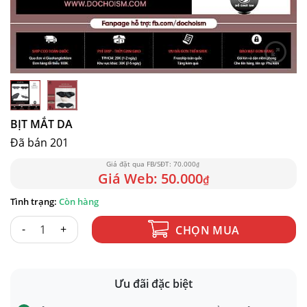
BỊT MẮT DA
Đã bán 201
70.000
₫
50.000
₫
Còn hàng
BỊT MẮT DA số lượng
CHỌN MUA
Ưu đãi đặc biệt