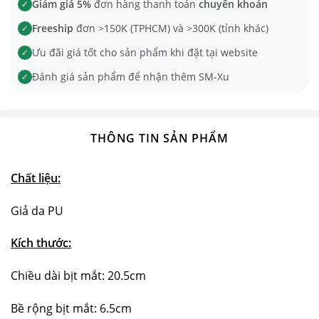
Giảm giá 5%
đơn hàng thanh toán
chuyển khoản
✓
Freeship
đơn >150K (TPHCM) và >300K (tỉnh khác)
✓
Ưu đãi giá tốt cho sản phẩm khi đặt tại website
✓
Đánh giá sản phẩm để nhận thêm SM-Xu
✓
THÔNG TIN SẢN PHẨM
Chất liệu:
Giả da PU
Kích thước:
Chiều dài bịt mắt: 20.5cm
Bề rộng bịt mắt: 6.5cm