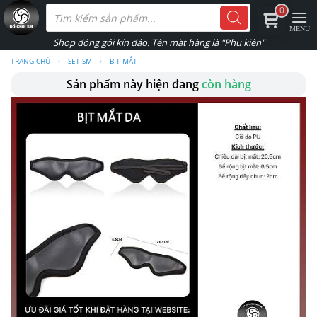
Skip
Tìm
0
kiếm
to
sản
phẩm
content
TRANG CHỦ
›
SET SM
›
BỊT MẮT
Sản phẩm này hiện đang
còn hàng