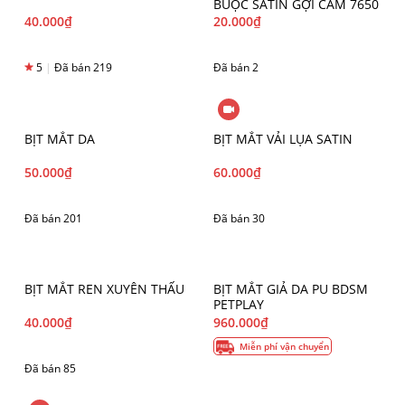
BUỘC SATIN GỢI CẢM 7650
40.000
₫
20.000
₫
5
|
Đã bán 219
Đã bán 2
BỊT MẮT DA
BỊT MẮT VẢI LỤA SATIN
50.000
₫
60.000
₫
Đã bán 201
Đã bán 30
BỊT MẮT REN XUYÊN THẤU
BỊT MẮT GIẢ DA PU BDSM
PETPLAY
40.000
₫
960.000
₫
Miễn phí vận chuyển
Đã bán 85