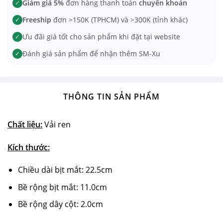
Giảm giá 5%
đơn hàng thanh toán
chuyển khoản
✓
Freeship
đơn >150K (TPHCM) và >300K (tỉnh khác)
✓
Ưu đãi giá tốt cho sản phẩm khi đặt tại website
✓
Đánh giá sản phẩm để nhận thêm SM-Xu
✓
THÔNG TIN SẢN PHẨM
Chất liệu:
Vải ren
Kích thước:
Chiều dài bịt mắt: 22.5cm
Bề rộng bịt mắt: 11.0cm
Bề rộng dây cột: 2.0cm