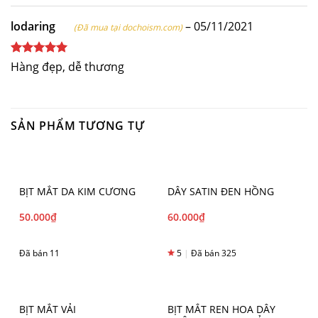
sao
lodaring
–
05/11/2021
(Đã mua tại dochoism.com)
Được xếp
Hàng đẹp, dễ thương
hạng
5
5
sao
SẢN PHẨM TƯƠNG TỰ
BỊT MẮT DA KIM CƯƠNG
DÂY SATIN ĐEN HỒNG
50.000
₫
60.000
₫
Đã bán 11
5
|
Đã bán 325
BỊT MẮT VẢI
BỊT MẮT REN HOA DÂY