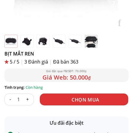
BỊT MẮT REN
5 / 5
|
3
Đánh giá
|
Đã bán 363
70.000
₫
50.000
₫
Còn hàng
BỊT MẮT REN số lượng
CHỌN MUA
Ưu đãi đặc biệt