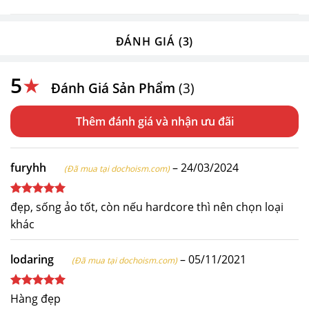
ĐÁNH GIÁ (3)
5
★
Đánh Giá Sản Phẩm
(3)
Thêm đánh giá
furyhh
–
24/03/2024
(Đã mua tại dochoism.com)
Được xếp
đẹp, sống ảo tốt, còn nếu hardcore thì nên chọn loại
hạng
5
5
khác
sao
lodaring
–
05/11/2021
(Đã mua tại dochoism.com)
Được xếp
Hàng đẹp
hạng
5
5