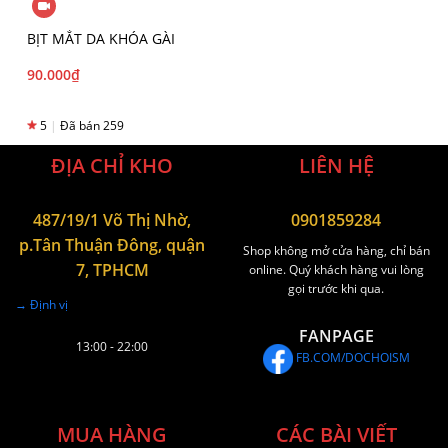
BỊT MẮT DA KHÓA GÀI
90.000
₫
5
|
Đã bán 259
ĐỊA CHỈ KHO
LIÊN HỆ
487/19/1 Võ Thị Nhờ,
0901859284
p.Tân Thuận Đông, quận
Shop không mở cửa hàng, chỉ bán
7, TPHCM
online. Quý khách hàng vui lòng
gọi trước khi qua.
→ Định vị
FANPAGE
13:00 - 22:00
FB.COM/DOCHOISM
MUA HÀNG
CÁC BÀI VIẾT