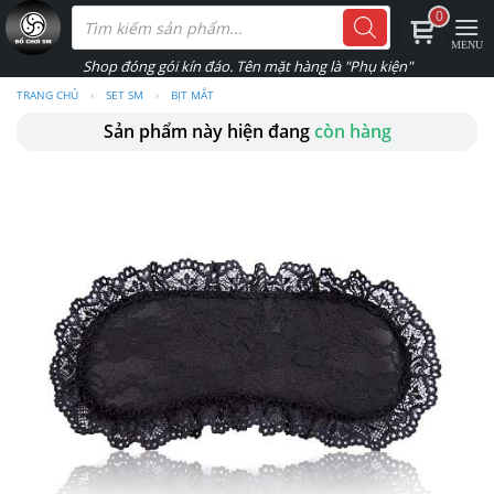
Skip
Tìm
0
kiếm
to
sản
phẩm
content
TRANG CHỦ
›
SET SM
›
BỊT MẮT
Sản phẩm này hiện đang
còn hàng