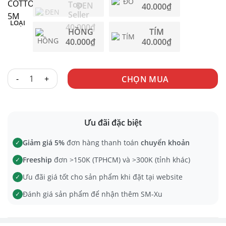
ĐEN
40.000
₫
LOẠI
40.000
₫
HỒNG
TÍM
40.000
₫
40.000
₫
DÂY COTTON 5M số lượng
CHỌN MUA
Ưu đãi đặc biệt
Giảm giá 5%
đơn hàng thanh toán
chuyển khoản
✓
Freeship
đơn >150K (TPHCM) và >300K (tỉnh khác)
✓
Ưu đãi giá tốt cho sản phẩm khi đặt tại website
✓
Đánh giá sản phẩm để nhận thêm SM-Xu
✓