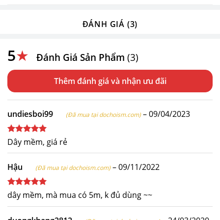
ĐÁNH GIÁ (3)
5
★
Đánh Giá Sản Phẩm
(3)
Thêm đánh giá
undiesboi99
–
09/04/2023
(Đã mua tại dochoism.com)
Được xếp
Dây mềm, giá rẻ
hạng
5
5
sao
Hậu
–
09/11/2022
(Đã mua tại dochoism.com)
Được xếp
dây mềm, mà mua có 5m, k đủ dùng ~~
hạng
5
5
sao