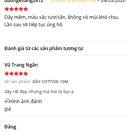
duongkhang2812
–
24/03/2020
(Đã mua tại dochoism.com)
Được xếp
Dây mềm, màu sắc tươi tắn, không có mùi khó chịu.
hạng
5
5
Lần sau sẽ tiếp tục ủng hộ
sao
Đánh giá từ các sản phẩm tương tự
Vũ Trang Ngân
Về sản phẩm:
DÂY COTTON 10M
dây rất đẹp nhưng mà hơi bị bụi ạ.
Đăng