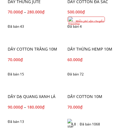
DÂY THỪNG JUTE
DÂY COTTON ĐA SẮC
70.000
₫
–
280.000
₫
500.000
₫
Miễn phí vận chuyển
Đã bán 43
Đã bán 4
DÂY COTTON TRẮNG 10M
DÂY THỪNG HEMP 10M
70.000
₫
60.000
₫
Đã bán 15
Đã bán 72
DÂY DẠ QUANG XANH LÁ
DÂY COTTON 10M
90.000
₫
–
180.000
₫
70.000
₫
Đã bán 13
4.8
|
Đã bán 1068