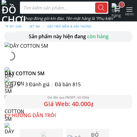
Skip
Tìm
0
kiếm
to
sản
phẩm
content
TRANG CHỦ
›
SET SM
›
DÂY TRÓI MỀM & DÂY THỪNG
Sản phẩm này hiện đang
còn hàng
DÂY COTTON 5M
5 / 5
|
3
Đánh giá
|
Đã bán 815
60.000
₫
40.000
₫
👉 HƯỚNG DẪN TRÓI
ĐỎ