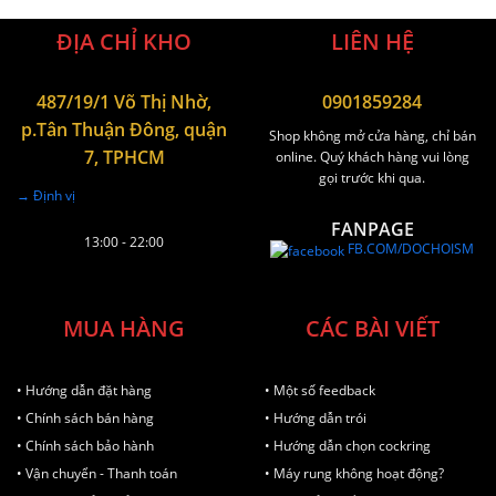
ĐỊA CHỈ KHO
LIÊN HỆ
487/19/1 Võ Thị Nhờ,
0901859284
p.Tân Thuận Đông, quận
Shop không mở cửa hàng, chỉ bán
7, TPHCM
online. Quý khách hàng vui lòng
gọi trước khi qua.
→ Định vị
FANPAGE
13:00 - 22:00
FB.COM/DOCHOISM
MUA HÀNG
CÁC BÀI VIẾT
• Hướng dẫn đặt hàng
• Một số feedback
• Chính sách bán hàng
• Hướng dẫn trói
• Chính sách bảo hành
• Hướng dẫn chọn cockring
• Vận chuyển - Thanh toán
• Máy rung không hoạt động?