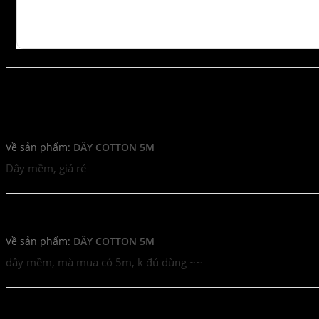
Đánh giá từ các sản phẩm tương tự
undiesboi99
Về sản phẩm:
DÂY COTTON 5M
Dây mềm, giá rẻ
Hậu
Về sản phẩm:
DÂY COTTON 5M
dây mềm, mà mua có 5m, k đủ dùng ~~
duongkhang2812