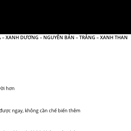
THÔNG TIN SẢN PHẨM
LÁ – XANH DƯƠNG – NGUYÊN BẢN – TRẮNG – XANH THAN
vời hơn
 được ngay, không cần chế biến thêm