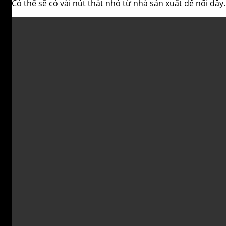
Có thể sẽ có vài nút thắt nhỏ từ nhà sản xuất để nối dâ