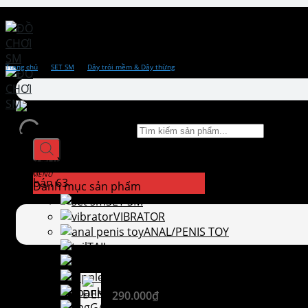
Skip to content
Trang chủ
›
SET SM
›
Dây trói mềm & Dây thừng
Tìm kiếm sản phẩm
DÂY THỪNG HEMP 50M
Đã bán 63
Danh mục sản phẩm
SET SM
VIBRATOR
ANAL/PENIS TOY
TAIL
MEN TOY
NIPPLE TOY
ĐEN
SPANK TOY
290.000
₫
GAG