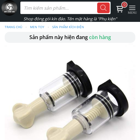
Skip
Tìm
0
kiếm
to
sản
phẩm
content
TRANG CHỦ
›
MEN TOY
›
SẢN PHẨM KÍCH ĐIỆN
Sản phẩm này hiện đang
còn hàng