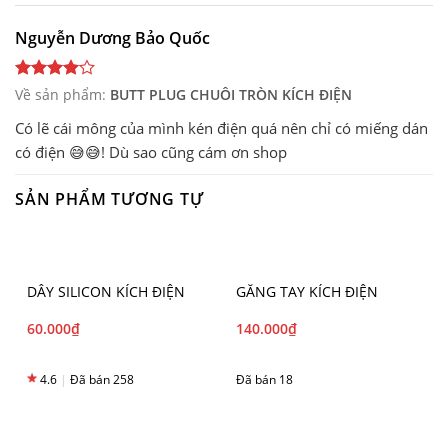
Nguyễn Dương Bảo Quốc
Về sản phẩm:
BUTT PLUG CHUÔI TRÒN KÍCH ĐIỆN
Có lẽ cái mông của mình kén điện quá nên chỉ có miếng dán
có điện 😅😅! Dù sao cũng cám ơn shop
SẢN PHẨM TƯƠNG TỰ
DÂY SILICON KÍCH ĐIỆN
GĂNG TAY KÍCH ĐIỆN
60.000
₫
140.000
₫
4.6
|
Đã bán 258
Đã bán 18