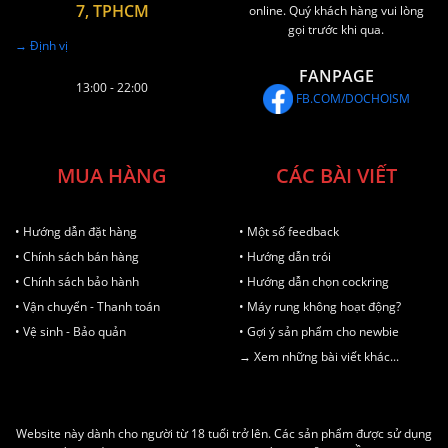
7, TPHCM
online. Quý khách hàng vui lòng
gọi trước khi qua.
→ Định vị
FANPAGE
13:00 - 22:00
FB.COM/DOCHOISM
MUA HÀNG
CÁC BÀI VIẾT
• Hướng dẫn đặt hàng
• Một số feedback
• Chính sách bán hàng
• Hướng dẫn trói
• Chính sách bảo hành
• Hướng dẫn chọn cockring
• Vận chuyển - Thanh toán
• Máy rung không hoạt động?
• Vệ sinh - Bảo quản
• Gợi ý sản phẩm cho newbie
→ Xem những bài viết khác...
Website này dành cho người từ 18 tuổi trở lên. Các sản phẩm được sử dụng