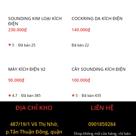
SOUNDING KIM LOẠI KÍCH
COCKRING DA KÍCH ĐIỆN
ĐIỆN
230.000
₫
140.000
₫
5
|
Đã bán 25
Đã bán 22
MÁY KÍCH ĐIỆN V2
CÂY SOUNDING KÍCH ĐIỆN
90.000
₫
100.000
₫
4.7
|
Đã bán 385
5
|
Đã bán 435
ĐỊA CHỈ KHO
LIÊN HỆ
487/19/1 Võ Thị Nhờ,
0901859284
p.Tân Thuận Đông, quận
Shop không mở cửa hàng, chỉ bán