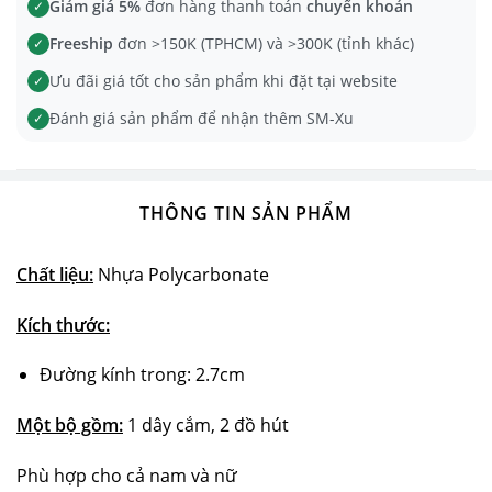
Giảm giá 5%
đơn hàng thanh toán
chuyển khoản
✓
Freeship
đơn >150K (TPHCM) và >300K (tỉnh khác)
✓
Ưu đãi giá tốt cho sản phẩm khi đặt tại website
✓
Đánh giá sản phẩm để nhận thêm SM-Xu
✓
THÔNG TIN SẢN PHẨM
Chất liệu:
Nhựa Polycarbonate
Kích thước:
Đường kính trong: 2.7cm
Một bộ gồm:
1 dây cắm, 2 đồ hút
Phù hợp cho cả nam và nữ