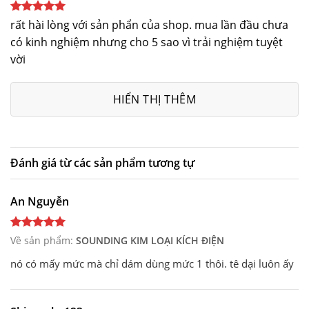
Được xếp
rất hài lòng với sản phẩn của shop. mua lần đầu chưa
hạng
5
5
có kinh nghiệm nhưng cho 5 sao vì trải nghiệm tuyệt
sao
vời
HIỂN THỊ THÊM
Đánh giá từ các sản phẩm tương tự
An Nguyễn
Về sản phẩm:
SOUNDING KIM LOẠI KÍCH ĐIỆN
nó có mấy mức mà chỉ dám dùng mức 1 thôi. tê dại luôn ấy