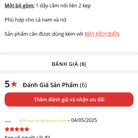
Một bộ gồm:
1 dây cắm nối liền 2 kẹp
Phù hợp cho cả nam và nữ
Sản phẩm cần được dùng kèm với
MÁY KÍCH ĐIỆN
ĐÁNH GIÁ (6)
5
★
Đánh Giá Sản Phẩm
(6)
Thêm đánh giá
…..
–
04/05/2025
(Đã mua tại dochoism.com)
Được xếp
Kẹp vô người rất đã