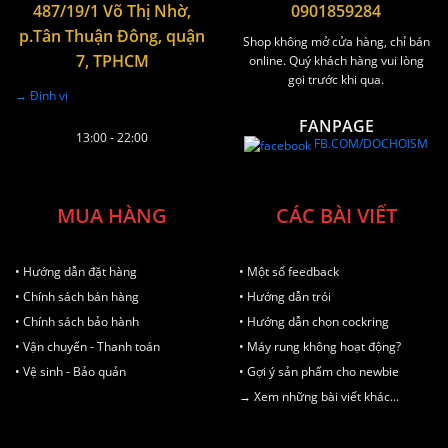
487/19/1 Võ Thị Nhờ,
0901859284
p.Tân Thuận Đông, quận
Shop không mở cửa hàng, chỉ bán
7, TPHCM
online. Quý khách hàng vui lòng
gọi trước khi qua.
→ Định vị
FANPAGE
13:00 - 22:00
FB.COM/DOCHOISM
MUA HÀNG
CÁC BÀI VIẾT
• Hướng dẫn đặt hàng
• Một số feedback
• Chính sách bán hàng
• Hướng dẫn trói
• Chính sách bảo hành
• Hướng dẫn chọn cockring
• Vận chuyển - Thanh toán
• Máy rung không hoạt động?
• Vệ sinh - Bảo quản
• Gợi ý sản phẩm cho newbie
→ Xem những bài viết khác...