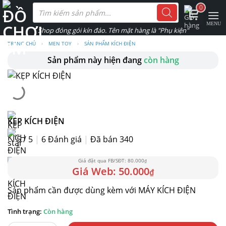
Skip
Tìm
0
kiếm
to
sản
phẩm
content
TRANG CHỦ
›
MEN TOY
›
SẢN PHẨM KÍCH ĐIỆN
Sản phẩm này hiện đang
còn hàng
KẸP KÍCH ĐIỆN
5 / 5
|
6
Đánh giá
|
Đã bán 340
80.000
₫
50.000
₫
Sản phẩm cần được dùng kèm với
MÁY KÍCH ĐIỆN
Còn hàng