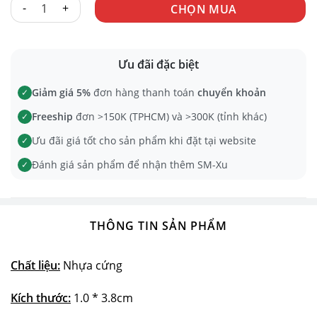
KẸP KÍCH ĐIỆN số lượng
CHỌN MUA
Ưu đãi đặc biệt
Giảm giá 5%
đơn hàng thanh toán
chuyển khoản
✓
Freeship
đơn >150K (TPHCM) và >300K (tỉnh khác)
✓
Ưu đãi giá tốt cho sản phẩm khi đặt tại website
✓
Đánh giá sản phẩm để nhận thêm SM-Xu
✓
THÔNG TIN SẢN PHẨM
Chất liệu:
Nhựa cứng
Kích thước:
1.0 * 3.8cm