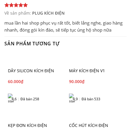
Về sản phẩm:
PLUG KÍCH ĐIỆN
mua lần hai shop phục vụ rất tốt, biết lắng nghe, giao hàng
nhanh, đóng gói kín đáo, sẽ tiếp tục ủng hộ shop nữa
SẢN PHẨM TƯƠNG TỰ
DÂY SILICON KÍCH ĐIỆN
MÁY KÍCH ĐIỆN V1
60.000
₫
90.000
₫
4.6
|
Đã bán 258
4.9
|
Đã bán 533
KẸP ĐƠN KÍCH ĐIỆN
CỐC HÚT KÍCH ĐIỆN