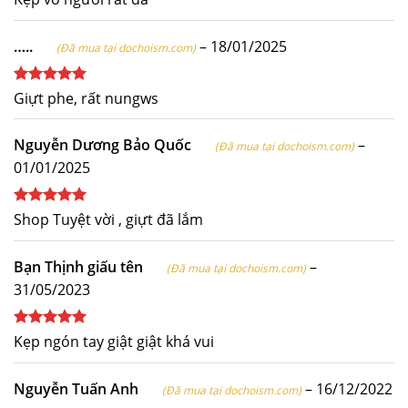
hạng
5
5
sao
…..
–
18/01/2025
(Đã mua tại dochoism.com)
Được xếp
Giựt phe, rất nungws
hạng
5
5
sao
Nguyễn Dương Bảo Quốc
–
(Đã mua tại dochoism.com)
01/01/2025
Được xếp
Shop Tuyệt vời , giựt đã lắm
hạng
5
5
sao
Bạn Thịnh giấu tên
–
(Đã mua tại dochoism.com)
31/05/2023
Được xếp
Kẹp ngón tay giật giật khá vui
hạng
5
5
sao
Nguyễn Tuấn Anh
–
16/12/2022
(Đã mua tại dochoism.com)