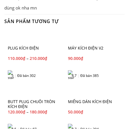
dùng ok nha mn
SẢN PHẨM TƯƠNG TỰ
PLUG KÍCH ĐIỆN
MÁY KÍCH ĐIỆN V2
110.000
₫
–
210.000
₫
90.000
₫
5
|
Đã bán 302
4.7
|
Đã bán 385
BUTT PLUG CHUÔI TRÒN
MIẾNG DÁN KÍCH ĐIỆN
KÍCH ĐIỆN
120.000
₫
–
180.000
₫
50.000
₫