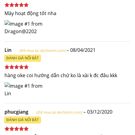
Được xếp
Máy hoạt động tốt nha
hạng
5
5
sao
Lin
–
08/04/2021
(Đã mua tại dochoism.com)
ĐÁNH GIÁ NỔI BẬT
Được xếp
hàng oke coi hướng dẫn chứ ko là xài k đc đâu kkk
hạng
5
5
sao
phucgiang
–
03/12/2020
(Đã mua tại dochoism.com)
ĐÁNH GIÁ NỔI BẬT