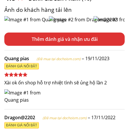
Ảnh do khách hàng tải lên
Thêm đánh giá
Quang pias
–
19/11/2023
(Đã mua tại dochoism.com)
ĐÁNH GIÁ NỔI BẬT
Được xếp
Xài ok ổn shop hỗ trợ nhiệt tình sẽ ủng hộ lần 2
hạng
5
5
sao
Dragon@2202
–
17/11/2022
(Đã mua tại dochoism.com)
ĐÁNH GIÁ NỔI BẬT