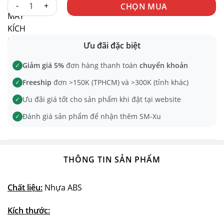
MÁY KÍCH ĐIỆN V1 số lượng
CHỌN MUA
Ưu đãi đặc biệt
Giảm giá 5%
đơn hàng thanh toán
chuyển khoản
✓
Freeship
đơn >150K (TPHCM) và >300K (tỉnh khác)
✓
Ưu đãi giá tốt cho sản phẩm khi đặt tại website
✓
Đánh giá sản phẩm để nhận thêm SM-Xu
✓
THÔNG TIN SẢN PHẨM
Chất liệu:
Nhựa ABS
Kích thước: