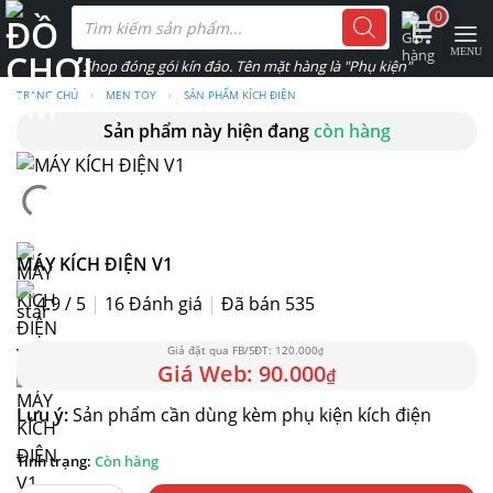
Skip
Tìm
0
kiếm
to
sản
phẩm
content
TRANG CHỦ
›
MEN TOY
›
SẢN PHẨM KÍCH ĐIỆN
Sản phẩm này hiện đang
còn hàng
MÁY KÍCH ĐIỆN V1
4.9 / 5
|
16
Đánh giá
|
Đã bán 535
120.000
₫
90.000
₫
Lưu ý:
Sản phẩm cần dùng kèm phụ kiện kích điện
Còn hàng