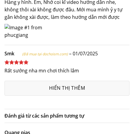
Được xếp
Hàng y hình. Êm, Nhớ coi kĩ video hướng dẫn nhe,
hạng
5
5
không thôi xài không được đâu. Mới mua mình ỷ y tự
sao
gắn không xài được, làm theo hướng dẫn mới được
Smk
–
01/07/2025
(Đã mua tại dochoism.com)
Được xếp
Rất sướng nha mn chơi thích lắm
hạng
5
5
sao
HIỂN THỊ THÊM
Đánh giá từ các sản phẩm tương tự
Quang pias