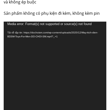
và không ép buộc
Sản phẩm không có phụ kiện đi kèm, không kèm pin
Trình
Media error: Format(s) not supported or source(s) not found
chơi
Tải về tập tin: https://dochoism.com/wp-content/uploads/2020/12/May-kich-dien-
Video
BDSM-Toys-For-Men-DO-CHOI-SM.mp4?_=1