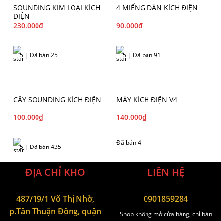
SOUNDING KIM LOẠI KÍCH
4 MIẾNG DÁN KÍCH ĐIỆN
ĐIỆN
230.000
₫
90.000
₫
5
|
Đã bán 25
5
|
Đã bán 91
CÂY SOUNDING KÍCH ĐIỆN
MÁY KÍCH ĐIỆN V4
100.000
₫
140.000
₫
Đã bán 4
5
|
Đã bán 435
ĐỊA CHỈ KHO
LIÊN HỆ
487/19/1 Võ Thị Nhờ,
0901859284
p.Tân Thuận Đông, quận
Shop không mở cửa hàng, chỉ bán