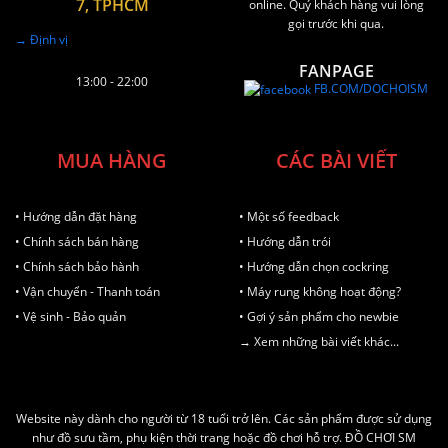
7, TPHCM
online. Quý khách hàng vui lòng
gọi trước khi qua.
→ Định vị
FANPAGE
13:00 - 22:00
FB.COM/DOCHOISM
MUA HÀNG
CÁC BÀI VIẾT
• Hướng dẫn đặt hàng
• Một số feedback
• Chính sách bán hàng
• Hướng dẫn trói
• Chính sách bảo hành
• Hướng dẫn chọn cockring
• Vận chuyển - Thanh toán
• Máy rung không hoạt động?
• Vệ sinh - Bảo quản
• Gợi ý sản phẩm cho newbie
→ Xem những bài viết khác...
Website này dành cho người từ 18 tuổi trở lên. Các sản phẩm được sử dụng
như đồ sưu tầm, phụ kiện thời trang hoặc đồ chơi hỗ trợ. ĐỒ CHƠI SM