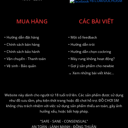
FB.COM/DOCHOISM
MUA HÀNG
CÁC BÀI VIẾT
• Hướng dẫn đặt hàng
• Một số feedback
• Chính sách bán hàng
• Hướng dẫn trói
• Chính sách bảo hành
• Hướng dẫn chọn cockring
• Vận chuyển - Thanh toán
• Máy rung không hoạt động?
• Vệ sinh - Bảo quản
• Gợi ý sản phẩm cho newbie
→ Xem những bài viết khác...
Website này dành cho người từ 18 tuổi trở lên. Các sản phẩm được sử dụng
như đồ sưu tầm, phụ kiện thời trang hoặc đồ chơi hỗ trợ. ĐỒ CHƠI SM
không chịu trách nhiệm với việc sử dụng sản phẩm thiếu an toàn, gây ảnh
hưởng xấu, hoặc bất hợp pháp.
"SAFE - SANE - CONSENSUAL"
AN TOÀN - LÀNH MẠNH - ĐỒNG THUẬN