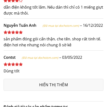
Được
dẫn điện không tốt lắm. Nếu dán thì chỉ có 1 miếng giựt
xếp hạng
được mà thôi.
4
5 sao
Nguyễn Tuấn Anh
–
16/12/2022
(Đã mua tại dochoism.com)
Được xếp
sản phẩm đóng gói cẩn thận. che tên. shop rất tinh tế.
hạng
5
5
điện hơi nhẹ nhưng nói chung ô sờ kê
sao
Contst
–
03/05/2022
(Đã mua tại dochoism.com)
Được xếp
Dùng tốt
hạng
5
5
sao
HIỂN THỊ THÊM
Đánh giá từ các sản phẩm tương tự