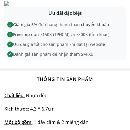
Ưu đãi đặc biệt
Giảm giá 5%
đơn hàng thanh toán
chuyển khoản
✓
Freeship
đơn >150K (TPHCM) và >300K (tỉnh khác)
✓
Ưu đãi giá tốt cho sản phẩm khi đặt tại website
✓
Đánh giá sản phẩm để nhận thêm SM-Xu
✓
THÔNG TIN SẢN PHẨM
Chất liệu:
Nhựa dẻo
Kích thước:
4.3 * 6.7cm
Một bộ gồm:
1 dây cắm & 2 miếng dán