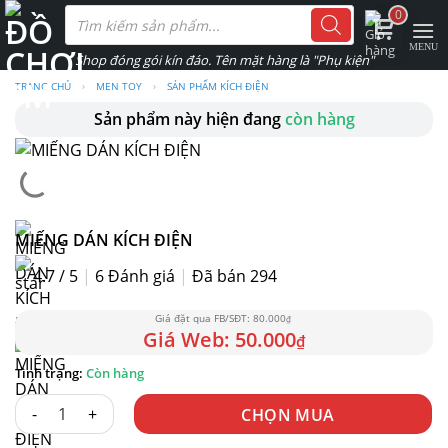
Skip
Tìm
0
kiếm
to
sản
phẩm
content
TRANG CHỦ
›
MEN TOY
›
SẢN PHẨM KÍCH ĐIỆN
Sản phẩm này hiện đang
còn hàng
MIẾNG DÁN KÍCH ĐIỆN
4.7 / 5
|
6
Đánh giá
|
Đã bán 294
80.000
₫
50.000
₫
Còn hàng
MIẾNG DÁN KÍCH ĐIỆN số lượng
CHỌN MUA