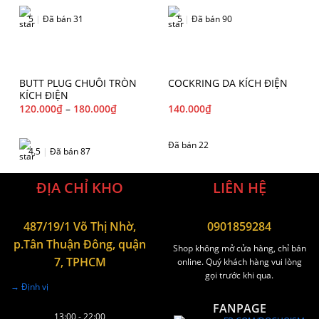
5
|
Đã bán 31
5
|
Đã bán 90
BUTT PLUG CHUÔI TRÒN
COCKRING DA KÍCH ĐIỆN
KÍCH ĐIỆN
120.000
₫
–
180.000
₫
140.000
₫
Đã bán 22
4.5
|
Đã bán 87
ĐỊA CHỈ KHO
LIÊN HỆ
487/19/1 Võ Thị Nhờ,
0901859284
p.Tân Thuận Đông, quận
Shop không mở cửa hàng, chỉ bán
7, TPHCM
online. Quý khách hàng vui lòng
gọi trước khi qua.
→ Định vị
FANPAGE
13:00 - 22:00