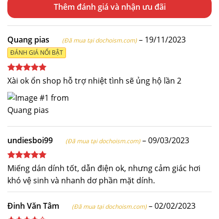
Thêm đánh giá
Quang pias
–
19/11/2023
(Đã mua tại dochoism.com)
ĐÁNH GIÁ NỔI BẬT
Được xếp
Xài ok ổn shop hỗ trợ nhiệt tình sẽ ủng hộ lần 2
hạng
5
5
sao
undiesboi99
–
09/03/2023
(Đã mua tại dochoism.com)
Được xếp
Miếng dán dính tốt, dẫn điện ok, nhưng cảm giác hơi
hạng
5
5
khó vệ sinh và nhanh dơ phần mặt dính.
sao
Đinh Văn Tâm
–
02/02/2023
(Đã mua tại dochoism.com)