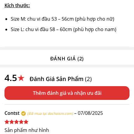
Kích thước:
Size M: chu vi đầu 53 – 56cm (phù hợp cho nữ)
Size L: chu vi đầu 58 – 60cm (phù hợp cho nam)
ĐÁNH GIÁ (2)
4.5
★
Đánh Giá Sản Phẩm
(2)
Thêm đánh giá
Contst
–
07/08/2025
(Đã mua tại dochoism.com)
Được xếp
Sản phẩm như hình
hạng
5
5