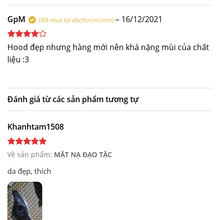
sao
GpM
–
16/12/2021
(Đã mua tại dochoism.com)
Được
Hood đẹp nhưng hàng mới nên khá nặng mùi của chất
xếp hạng
liệu :3
4
5 sao
Đánh giá từ các sản phẩm tương tự
Khanhtam1508
Về sản phẩm:
MẶT NẠ ĐẠO TẶC
da đẹp, thích