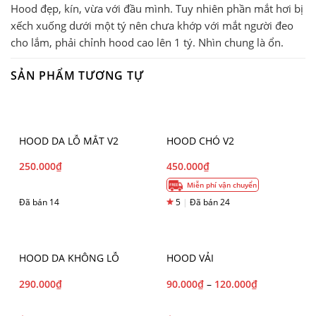
Hood đẹp, kín, vừa với đầu mình. Tuy nhiên phần mắt hơi bị
xếch xuống dưới một tý nên chưa khớp với mắt người đeo
cho lắm, phải chỉnh hood cao lên 1 tý. Nhìn chung là ổn.
SẢN PHẨM TƯƠNG TỰ
HOOD DA LỖ MẮT V2
HOOD CHÓ V2
250.000
₫
450.000
₫
Miễn phí vận chuyển
Đã bán 14
5
|
Đã bán 24
HOOD DA KHÔNG LỖ
HOOD VẢI
290.000
₫
90.000
₫
–
120.000
₫