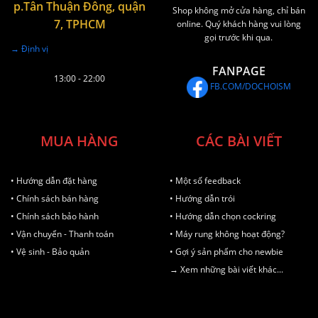
p.Tân Thuận Đông, quận
Shop không mở cửa hàng, chỉ bán
7, TPHCM
online. Quý khách hàng vui lòng
gọi trước khi qua.
→ Định vị
FANPAGE
13:00 - 22:00
FB.COM/DOCHOISM
MUA HÀNG
CÁC BÀI VIẾT
• Hướng dẫn đặt hàng
• Một số feedback
• Chính sách bán hàng
• Hướng dẫn trói
• Chính sách bảo hành
• Hướng dẫn chọn cockring
• Vận chuyển - Thanh toán
• Máy rung không hoạt động?
• Vệ sinh - Bảo quản
• Gợi ý sản phẩm cho newbie
→ Xem những bài viết khác...