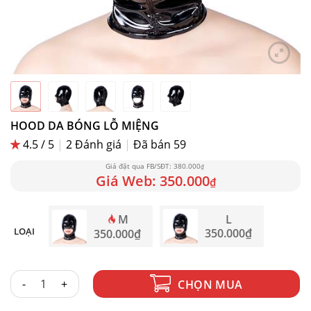
HOOD DA BÓNG LỖ MIỆNG
4.5 / 5
|
2
Đánh giá
|
Đã bán 59
380.000
₫
350.000
₫
M
L
LOẠI
350.000
₫
350.000
₫
HOOD DA BÓNG LỖ MIỆNG số lượng
CHỌN MUA