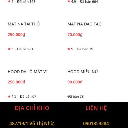
5
|
Đã bán 163
4.9
|
Đã bán 664
MẶT NẠ TAI THỎ
MẶT NẠ ĐẠO TẶC
250.000
₫
70.000
₫
5
|
Đã bán 81
5
|
Đã bán 35
HOOD DA LỖ MẮT V1
HOOD MIÊU NỮ
250.000
₫
90.000
₫
4.5
|
Đã bán 67
Đã bán 73
ĐỊA CHỈ KHO
LIÊN HỆ
487/19/1 Võ Thị Nhờ,
0901859284