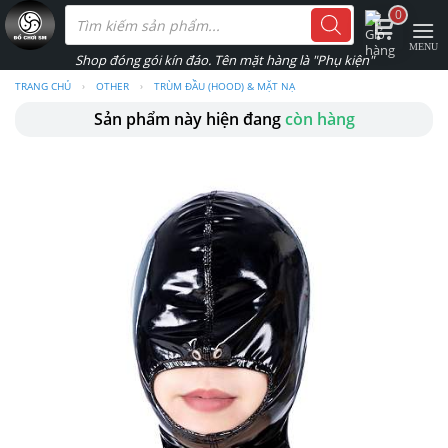
Skip
Tìm
0
kiếm
to
sản
phẩm
content
TRANG CHỦ
›
OTHER
›
TRÙM ĐẦU (HOOD) & MẶT NẠ
Sản phẩm này hiện đang
còn hàng