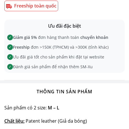
Freeship toàn quốc
Ưu đãi đặc biệt
Giảm giá 5%
đơn hàng thanh toán
chuyển khoản
✓
Freeship
đơn >150K (TPHCM) và >300K (tỉnh khác)
✓
Ưu đãi giá tốt cho sản phẩm khi đặt tại website
✓
Đánh giá sản phẩm để nhận thêm SM-Xu
✓
THÔNG TIN SẢN PHẨM
Sản phẩm có 2 size:
M – L
Chất liệu:
Patent leather (Giả da bóng)