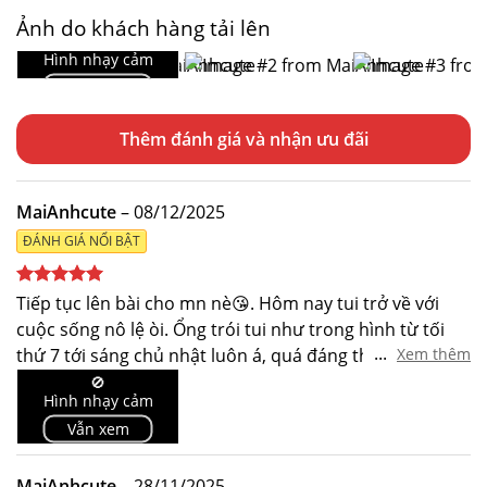
Ảnh do khách hàng tải lên
🚫
Hình nhạy cảm
Vẫn xem
Thêm đánh giá
MaiAnhcute
–
08/12/2025
ĐÁNH GIÁ NỔI BẬT
Được xếp
Tiếp tục lên bài cho mn nè😘. Hôm nay tui trở về với
hạng
5
5
cuộc sống nô lệ òi. Ổng trói tui như trong hình từ tối
sao
...
thứ 7 tới sáng chủ nhật luôn á, quá đáng thiệt sự, k biết
Xem thêm
có phải trả thù hay khom mà ổng hành hạ tui dữ lắm.
🚫
Hình nhạy cảm
Ổng trói tui cực kì chặt, r đeo cho tui mũ trùm đầu với
Vẫn xem
ball gag như hình á rồi treo tui đứng trước cửa sổ cả
tiếng, có phản quang nên không ai thấy được còn
người ta đi ngang tui thấy hết, cảm giác sợ bị phát hiện
MaiAnhcute
–
28/11/2025