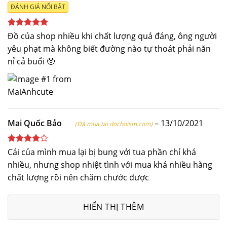
ĐÁNH GIÁ NỔI BẬT
Được xếp
Đồ của shop nhiều khi chất lượng quá đáng, ông người
hạng
5
5
yêu phạt mà không biết đường nào tự thoát phải năn
sao
nỉ cả buổi 🥺
Mai Quốc Bảo
–
13/10/2021
(Đã mua tại dochoism.com)
Được
Cái của mình mua lại bị bung với tua phần chỉ khá
xếp hạng
nhiều, nhưng shop nhiệt tình với mua khá nhiều hàng
4
5 sao
chất lượng rồi nên chăm chước được
HIỂN THỊ THÊM