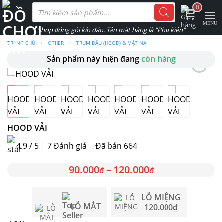
Skip
Tìm
0
kiếm
to
sản
phẩm
content
TRANG CHỦ
›
OTHER
›
TRÙM ĐẦU (HOOD) & MẶT NẠ
Sản phẩm này hiện đang
còn hàng
HOOD VẢI
4.9 / 5
|
7
Đánh giá
|
Đã bán 664
90.000
–
120.000
₫
₫
LỖ MIỆNG
LỖ MẮT
120.000
₫