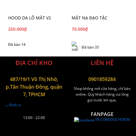
HOOD DA LỖ MẮT V2
MẶT NẠ ĐẠO TẶC
250.000
₫
70.000
₫
Đã bán 14
5
|
Đã bán 35
ĐỊA CHỈ KHO
LIÊN HỆ
487/19/1 Võ Thị Nhờ,
0901859284
p.Tân Thuận Đông, quận
Shop không mở cửa hàng, chỉ bán
7, TPHCM
online. Quý khách hàng vui lòng
gọi trước khi qua.
→ Định vị
FANPAGE
13:00 - 22:00
FB.COM/DOCHOISM