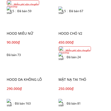
Miễn phí vận chuyển
4.5
|
Đã bán 59
4.5
|
Đã bán 67
HOOD MIÊU NỮ
HOOD CHÓ V2
90.000
₫
450.000
₫
Miễn phí vận chuyển
Đã bán 73
5
|
Đã bán 24
HOOD DA KHÔNG LỖ
MẶT NẠ TAI THỎ
290.000
₫
250.000
₫
5
|
Đã bán 163
5
|
Đã bán 81