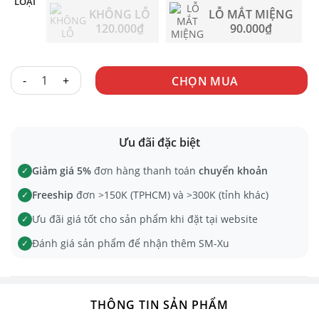
LOẠI
120.000
₫
KHÔNG LỖ
LỖ MẮT MIỆNG
120.000
₫
90.000
₫
HOOD VẢI số lượng
CHỌN MUA
Ưu đãi đặc biệt
Giảm giá 5%
đơn hàng thanh toán
chuyển khoản
✓
Freeship
đơn >150K (TPHCM) và >300K (tỉnh khác)
✓
Ưu đãi giá tốt cho sản phẩm khi đặt tại website
✓
Đánh giá sản phẩm để nhận thêm SM-Xu
✓
THÔNG TIN SẢN PHẨM