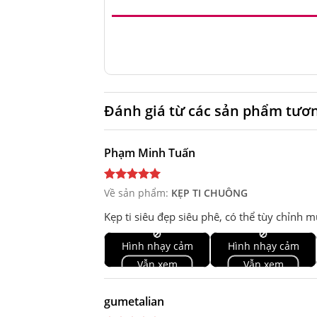
Đánh giá từ các sản phẩm tươ
Phạm Minh Tuấn
Về sản phẩm:
KẸP TI CHUÔNG
Kẹp ti siêu đẹp siêu phê, có thể tùy chỉnh 
🚫
🚫
Hình nhạy cảm
Hình nhạy cảm
Vẫn xem
Vẫn xem
gumetalian