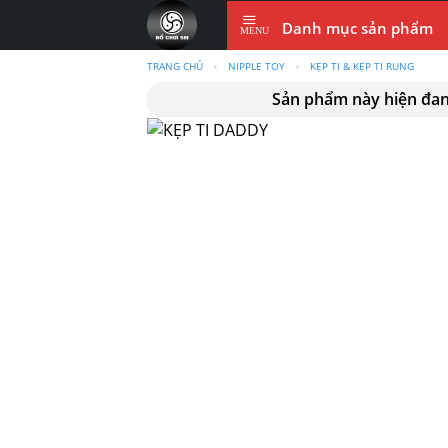
Skip
Danh mục sản phẩm
to
content
TRANG CHỦ
›
NIPPLE TOY
›
KẸP TI & KẸP TI RUNG
Sản phẩm này hiện đa