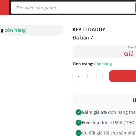
Tìm
kiếm
sản
phẩm
KẸP TI DADDY
ng
còn hàng
Đã bán 7
Còn hàng
KẸP TI DADDY số lượng
Ư
Giảm giá 5%
đơn hàng tha
✓
Freeship
đơn >150K (TPHCM
✓
Ưu đãi giá tốt cho sản phẩ
✓