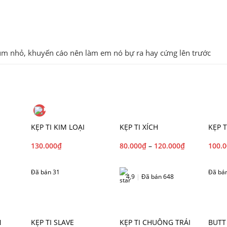
 núm nhỏ, khuyến cáo nên làm em nó bự ra hay cứng lên trước
KẸP TI KIM LOẠI
KẸP TI XÍCH
KẸP T
130.000
₫
80.000
₫
–
120.000
₫
100.
Đã bán 31
Đã bá
4.9
|
Đã bán 648
N
KẸP TI SLAVE
KẸP TI CHUÔNG TRÁI
BUTT