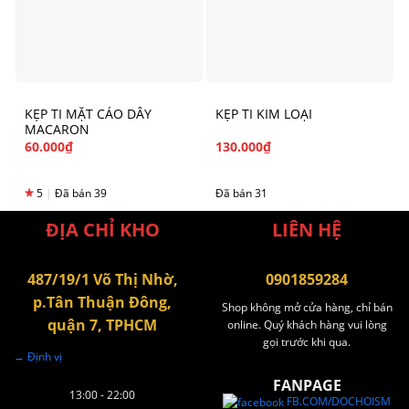
KẸP TI MẶT CÁO DÂY
KẸP TI KIM LOẠI
MACARON
60.000
₫
130.000
₫
5
|
Đã bán 39
Đã bán 31
ĐỊA CHỈ KHO
LIÊN HỆ
487/19/1 Võ Thị Nhờ,
0901859284
p.Tân Thuận Đông,
Shop không mở cửa hàng, chỉ bán
quận 7, TPHCM
online. Quý khách hàng vui lòng
gọi trước khi qua.
→ Định vị
FANPAGE
13:00 - 22:00
FB.COM/DOCHOISM