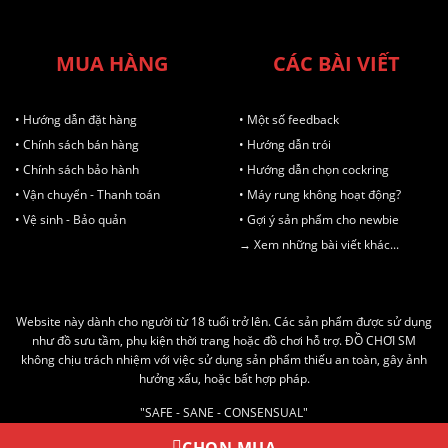
MUA HÀNG
CÁC BÀI VIẾT
• Hướng dẫn đặt hàng
• Một số feedback
• Chính sách bán hàng
• Hướng dẫn trói
• Chính sách bảo hành
• Hướng dẫn chọn cockring
• Vận chuyển - Thanh toán
• Máy rung không hoạt động?
• Vệ sinh - Bảo quản
• Gợi ý sản phẩm cho newbie
→ Xem những bài viết khác...
Website này dành cho người từ 18 tuổi trở lên. Các sản phẩm được sử dụng
như đồ sưu tầm, phụ kiện thời trang hoặc đồ chơi hỗ trợ. ĐỒ CHƠI SM
không chịu trách nhiệm với việc sử dụng sản phẩm thiếu an toàn, gây ảnh
hưởng xấu, hoặc bất hợp pháp.
"SAFE - SANE - CONSENSUAL"
AN TOÀN - LÀNH MẠNH - ĐỒNG THUẬN
CHỌN MUA