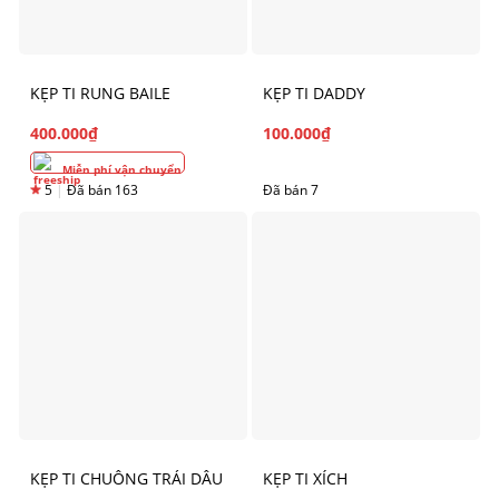
KẸP TI RUNG BAILE
KẸP TI DADDY
400.000
₫
100.000
₫
Miễn phí vận chuyển
5
|
Đã bán 163
Đã bán 7
KẸP TI CHUÔNG TRÁI DÂU
KẸP TI XÍCH