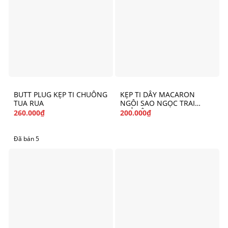
BUTT PLUG KẸP TI CHUÔNG
KẸP TI DÂY MACARON
TUA RUA
NGÔI SAO NGỌC TRAI
THỦY ÂM
260.000
₫
200.000
₫
Đã bán 5