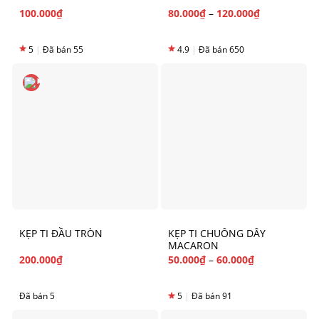
100.000
₫
80.000
₫
–
120.000
₫
5
|
Đã bán 55
4.9
|
Đã bán 650
KẸP TI ĐẦU TRÒN
KẸP TI CHUÔNG DÂY
MACARON
200.000
₫
50.000
₫
–
60.000
₫
Đã bán 5
5
|
Đã bán 91