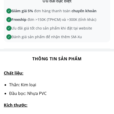
Ưu đãi đặc biệt
Giảm giá 5%
đơn hàng thanh toán
chuyển khoản
✓
Freeship
đơn >150K (TPHCM) và >300K (tỉnh khác)
✓
Ưu đãi giá tốt cho sản phẩm khi đặt tại website
✓
Đánh giá sản phẩm để nhận thêm SM-Xu
✓
THÔNG TIN SẢN PHẨM
Chất liệu:
Thân: Kim loại
Đầu bọc: Nhựa PVC
Kích thước: