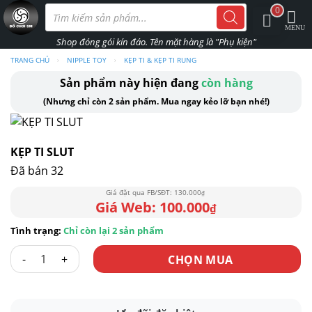
Skip
Tìm
0
kiếm
to
sản
phẩm
content
TRANG CHỦ
›
NIPPLE TOY
›
KẸP TI & KẸP TI RUNG
Sản phẩm này hiện đang
còn hàng
(Nhưng chỉ còn 2 sản phẩm. Mua ngay kẻo lỡ bạn nhé!)
KẸP TI SLUT
Đã bán 32
130.000
₫
100.000
₫
Chỉ còn lại 2 sản phẩm
KẸP TI SLUT số lượng
CHỌN MUA