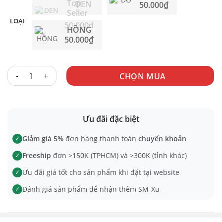
ĐEN
50.000
₫
LOẠI
50.000
₫
HỒNG
50.000
₫
KẸP TI CHUÔNG số lượng
CHỌN MUA
Ưu đãi đặc biệt
Giảm giá 5%
đơn hàng thanh toán
chuyển khoản
✓
Freeship
đơn >150K (TPHCM) và >300K (tỉnh khác)
✓
Ưu đãi giá tốt cho sản phẩm khi đặt tại website
✓
Đánh giá sản phẩm để nhận thêm SM-Xu
✓