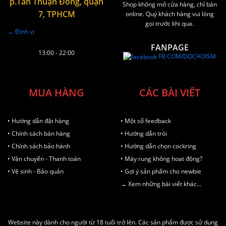
p.Tân Thuận Đông, quận
Shop không mở cửa hàng, chỉ bán
7, TPHCM
online. Quý khách hàng vui lòng
gọi trước khi qua.
→ Định vị
FANPAGE
13:00 - 22:00
FB.COM/DOCHOISM
MUA HÀNG
CÁC BÀI VIẾT
• Hướng dẫn đặt hàng
• Một số feedback
• Chính sách bán hàng
• Hướng dẫn trói
• Chính sách bảo hành
• Hướng dẫn chọn cockring
• Vận chuyển - Thanh toán
• Máy rung không hoạt động?
• Vệ sinh - Bảo quản
• Gợi ý sản phẩm cho newbie
→ Xem những bài viết khác...
Website này dành cho người từ 18 tuổi trở lên. Các sản phẩm được sử dụng