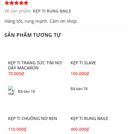
Về sản phẩm:
KẸP TI RUNG BAILE
Hàng tốt, rung mạnh. Cảm ơn shop
SẢN PHẨM TƯƠNG TỰ
KẸP TI TRANG SỨC TIM NƠ
KẸP TI SLAVE
DÂY MACARON
70.000
₫
100.000
₫
Đã bán 74
5
|
Đã bán 18
KẸP TI CHUÔNG NƠ REN
KẸP TI RUNG BAILE
110.000
₫
400.000
₫