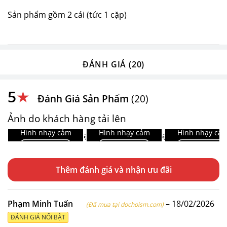
Sản phẩm gồm 2 cái (tức 1 cặp)
ĐÁNH GIÁ (20)
5
★
Đánh Giá Sản Phẩm
(20)
Ảnh do khách hàng tải lên
🚫
🚫
🚫
Hình nhạy cảm
Hình nhạy cảm
Hình nhạy cả
Vẫn xem
Vẫn xem
Vẫn xem
Thêm đánh giá
Phạm Minh Tuấn
–
18/02/2026
(Đã mua tại dochoism.com)
ĐÁNH GIÁ NỔI BẬT