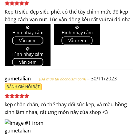
Được xếp
Kẹp ti siêu đẹp siêu phê, có thể tùy chỉnh mức độ kẹp
hạng
5
5
bằng cách vặn nút. Lúc vận động kêu rất vui tai đó nha
sao
🚫
🚫
Hình nhạy cảm
Hình nhạy cảm
Vẫn xem
Vẫn xem
🚫
Hình nhạy cảm
Vẫn xem
gumetalian
–
30/11/2023
(Đã mua tại dochoism.com)
ĐÁNH GIÁ NỔI BẬT
Được xếp
kẹp chắn chắn, có thể thay đổi sức kẹp, và màu hồng
hạng
5
5
xinh lắm nhaa, rất ưng món này của shop <3
sao