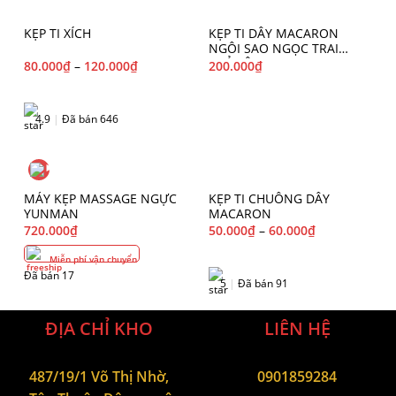
KẸP TI XÍCH
KẸP TI DÂY MACARON
NGÔI SAO NGỌC TRAI
THỦY ÂM
80.000
₫
–
120.000
₫
200.000
₫
4.9
|
Đã bán 646
MÁY KẸP MASSAGE NGỰC
KẸP TI CHUÔNG DÂY
YUNMAN
MACARON
720.000
₫
50.000
₫
–
60.000
₫
Miễn phí vận chuyển
Đã bán 17
5
|
Đã bán 91
ĐỊA CHỈ KHO
LIÊN HỆ
487/19/1 Võ Thị Nhờ,
0901859284