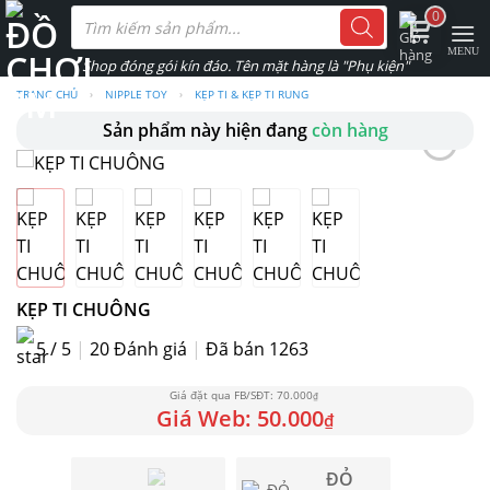
Skip
Tìm
0
kiếm
to
sản
phẩm
content
TRANG CHỦ
›
NIPPLE TOY
›
KẸP TI & KẸP TI RUNG
Sản phẩm này hiện đang
còn hàng
KẸP TI CHUÔNG
5 / 5
|
20
Đánh giá
|
Đã bán 1263
70.000
₫
50.000
₫
ĐỎ