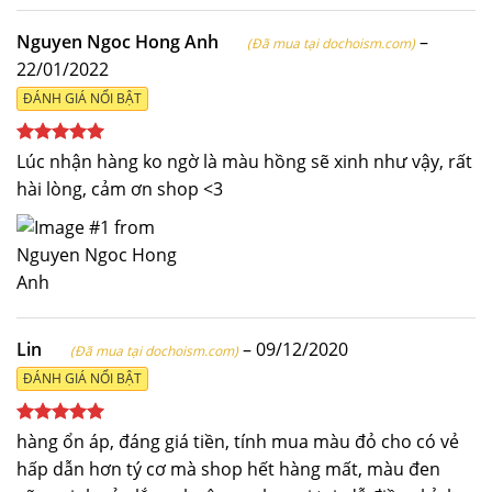
Nguyen Ngoc Hong Anh
–
(Đã mua tại dochoism.com)
22/01/2022
ĐÁNH GIÁ NỔI BẬT
Được xếp
Lúc nhận hàng ko ngờ là màu hồng sẽ xinh như vậy, rất
hạng
5
5
hài lòng, cảm ơn shop <3
sao
Lin
–
09/12/2020
(Đã mua tại dochoism.com)
ĐÁNH GIÁ NỔI BẬT
Được xếp
hàng ổn áp, đáng giá tiền, tính mua màu đỏ cho có vẻ
hạng
5
5
hấp dẫn hơn tý cơ mà shop hết hàng mất, màu đen
sao