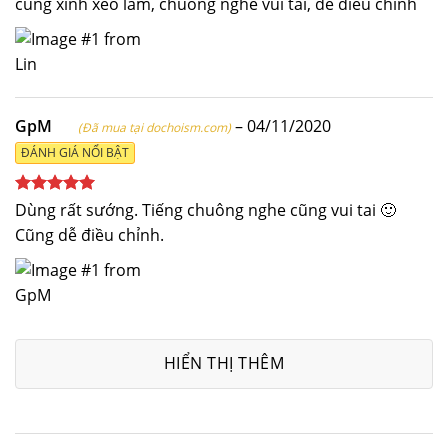
cũng xinh xẻo lắm, chuông nghe vui tai, dễ điều chỉnh
GpM
–
04/11/2020
(Đã mua tại dochoism.com)
ĐÁNH GIÁ NỔI BẬT
Được xếp
Dùng rất sướng. Tiếng chuông nghe cũng vui tai 🙂
hạng
5
5
Cũng dễ điều chỉnh.
sao
HIỂN THỊ THÊM