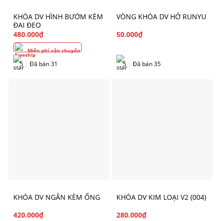
KHÓA DV HÌNH BƯỚM KÈM
VÒNG KHÓA DV HỞ RUNYU
ĐAI ĐEO
480.000
₫
50.000
₫
Miễn phí vận chuyển
5
|
Đã bán 31
5
|
Đã bán 35
KHÓA DV NGẮN KÈM ỐNG
KHÓA DV KIM LOẠI V2 (004)
420.000
₫
280.000
₫