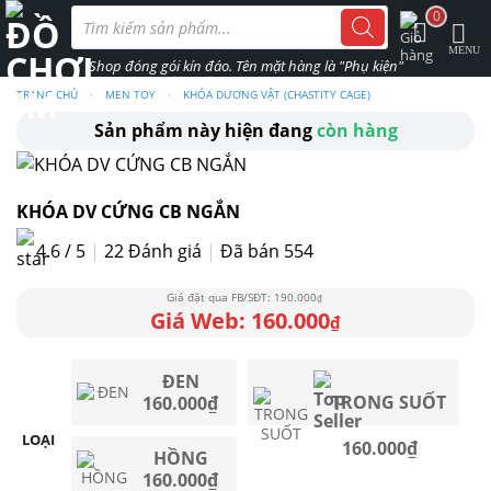
Skip
Tìm
0
kiếm
to
sản
phẩm
content
TRANG CHỦ
›
MEN TOY
›
KHÓA DƯƠNG VẬT (CHASTITY CAGE)
Sản phẩm này hiện đang
còn hàng
KHÓA DV CỨNG CB NGẮN
4.6 / 5
|
22
Đánh giá
|
Đã bán 554
190.000
₫
160.000
₫
ĐEN
TRONG SUỐT
160.000
₫
LOẠI
160.000
₫
HỒNG
160.000
₫