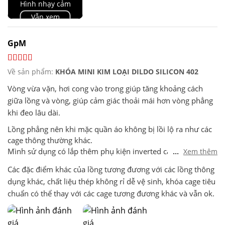
Hình nhạy cảm
Vẫn xem
GpM
Về sản phẩm:
KHÓA MINI KIM LOẠI DILDO SILICON 402
Vòng vừa vặn, hơi cong vào trong giúp tăng khoảng cách
giữa lồng và vòng, giúp cảm giác thoải mái hơn vòng phẳng
khi đeo lâu dài.
Lồng phẳng nên khi mặc quần áo không bị lồi lộ ra như các
cage thông thường khác.
...
Mình sử dụng có lắp thêm phụ kiện inverted cage, đây là
Xem thêm
một trong các lý do chính mình chọn mua cage này. Lồng
Các đặc điểm khác của lồng tương đương với các lồng thông
size mini hoặc lồng phẳng như ở đây dễ khiến phần da đầu
dụng khác, chất liệu thép không rỉ dễ vệ sinh, khóa cage tiêu
lộ ra ngoài cọ vào quần áo gây khó chịu. Inverted cage đẩy
chuẩn có thể thay với các cage tương đương khác và vẫn ok.
lùi vào trong nên mình thấy đeo thoải mái hơn nếu mặc
quần áo hoặc đeo lâu dài.