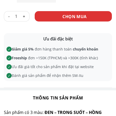
KHÓA DV CỨNG CB NGẮN số lượng
CHỌN MUA
Ưu đãi đặc biệt
Giảm giá 5%
đơn hàng thanh toán
chuyển khoản
✓
Freeship
đơn >150K (TPHCM) và >300K (tỉnh khác)
✓
Ưu đãi giá tốt cho sản phẩm khi đặt tại website
✓
Đánh giá sản phẩm để nhận thêm SM-Xu
✓
THÔNG TIN SẢN PHẨM
Sản phẩm có 3 màu:
ĐEN – TRONG SUỐT – HỒNG