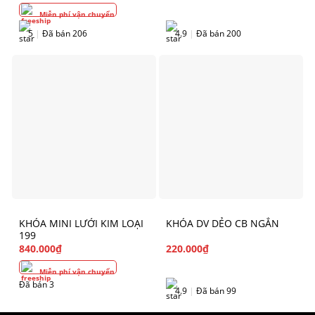
Miễn phí vận chuyển
5
|
Đã bán 206
4.9
|
Đã bán 200
KHÓA MINI LƯỚI KIM LOẠI
KHÓA DV DẺO CB NGẮN
199
840.000
₫
220.000
₫
Miễn phí vận chuyển
Đã bán 3
4.9
|
Đã bán 99