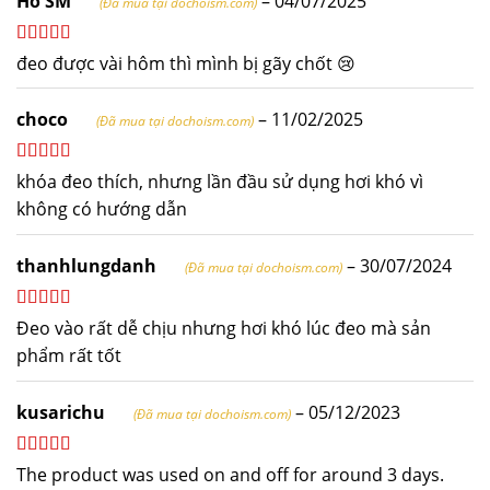
Hồ SM
–
04/07/2025
(Đã mua tại dochoism.com)
Được xếp
đeo được vài hôm thì mình bị gãy chốt 😢
hạng
4
5
sao
choco
–
11/02/2025
(Đã mua tại dochoism.com)
Được xếp
khóa đeo thích, nhưng lần đầu sử dụng hơi khó vì
hạng
5
5 sao
không có hướng dẫn
thanhlungdanh
–
30/07/2024
(Đã mua tại dochoism.com)
Được xếp
Đeo vào rất dễ chịu nhưng hơi khó lúc đeo mà sản
hạng
5
5 sao
phẩm rất tốt
kusarichu
–
05/12/2023
(Đã mua tại dochoism.com)
Được xếp
The product was used on and off for around 3 days.
hạng
4
5