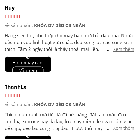
Huy
Về sản phẩm:
KHÓA DV DẺO CB NGẮN
Hàng siêu tốt, phù hợp cho mấy bạn mới bắt đầu nha. Nhựa
dẻo nên vừa linh hoạt vừa chắc, đeo xong lúc nào cũng kích
...
thích. Tầm 2 ngày thôi là thấy thoải mái liền.
Xem thêm
Khuyến khích dùng thêm dưỡng ẩm cho phần da quanh
🚫
Hình nhạy cảm
base nha.
Vẫn xem
ThanhLe
Về sản phẩm:
KHÓA DV DẺO CB NGẮN
Thích màu xanh mà tiếc là đã hết hàng, đặt tạm màu đen.
Tìm loại silicone này đã lâu, loại này mềm đeo vào cảm giác
...
dễ chịu, đeo lâu cũng ít bị đau. Trước thử mấy loại cứng khá
Xem thêm
khó khăn để dùng với bị đau trong quá trình đeo.
🚫