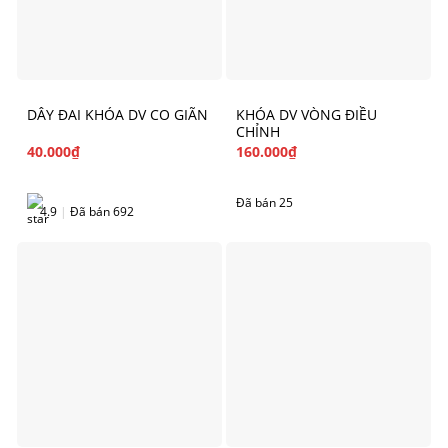
DÂY ĐAI KHÓA DV CO GIÃN
KHÓA DV VÒNG ĐIỀU
CHỈNH
40.000
₫
160.000
₫
Đã bán 25
4.9
|
Đã bán 692