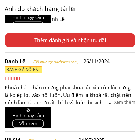
Ảnh do khách hàng tải lên
🚫
Hình nhạy cảm
Vẫn xem
Thêm đánh giá
Danh Lê
–
26/11/2024
(Đã mua tại dochoism.com)
ĐÁNH GIÁ NỔI BẬT
Được xếp
Khoá chắc chắn nhưng phải khoá lúc xìu còn lúc cứng
hạng
5
5 sao
là ko ép lọt vào nổi luôn. Ưu điểm là khoá rất chặt nên
...
mình lần đầu chơi rất thích và luôn bị kích thích khi bị
Xem thêm
khoá. Nhược điểm nhẹ là hơi lồi khi mặc quần và tiếng
🚫
Hình nhạy cảm
ổ khoá, nhớ mặc sịp trước khi đi để ko bị người khác
Vẫn xem
biết đang đeo khoá