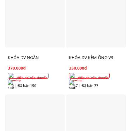
KHÓA DV NGẮN
KHÓA DV KÈM ỐNG V3
370.000
₫
350.000
₫
Miễn phí vận chuyển
Miễn phí vận chuyển
5
|
Đã bán 196
4.7
|
Đã bán 77