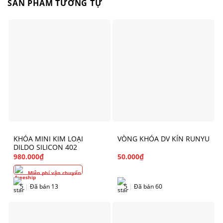
SẢN PHẨM TƯƠNG TỰ
KHÓA MINI KIM LOẠI
VÒNG KHÓA DV KÍN RUNYU
DILDO SILICON 402
980.000
₫
50.000
₫
Miễn phí vận chuyển
5
|
Đã bán 13
5
|
Đã bán 60