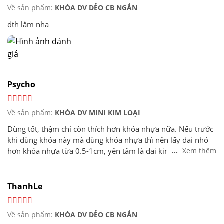
Về sản phẩm:
KHÓA DV DẺO CB NGẮN
dth lắm nha
Psycho
Về sản phẩm:
KHÓA DV MINI KIM LOẠI
Dùng tốt, thậm chí còn thích hơn khóa nhựa nữa. Nếu trước
khi dùng khóa này mà dùng khóa nhựa thì nên lấy đai nhỏ
...
hơn khóa nhựa từa 0.5-1cm, yên tâm là đai kim loại sẽ
Xem thêm
không thít vào thịt như đai nhựa. Nhưng cũng đừng có lấy
đai bé quá kẻo hai hòn be bé bên dưới sẽ tím ngắt lại và đau
nhức khi cương lên. Ngoài ra những ai có đầu bên dưới bé
ThanhLe
quá cũng nên cân nhắc sử dụng kẻo đầu dưới nó chui qua
được lồng trên thì không vui đâu (mặc dù dội nước lạnh vào
Về sản phẩm:
KHÓA DV DẺO CB NGẮN
để nó xẹp xuống nhét ngược zô lại được)