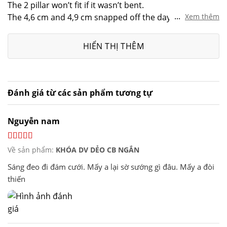
The 2 pillar won’t fit if it wasn’t bent.
sao
...
The 4,6 cm and 4,9 cm snapped off the day 3, at the
Xem thêm
ring hole.
Overall, fun experience but the product gave out a bit
HIỂN THỊ THÊM
too soon.
But willing to try again. 4/5
Đánh giá từ các sản phẩm tương tự
Nguyễn nam
Về sản phẩm:
KHÓA DV DẺO CB NGẮN
Sáng đeo đi đám cưới. Mấy a lại sờ sướng gì đâu. Mấy a đòi
thiến