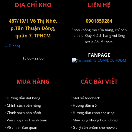
ĐỊA CHỈ KHO
LIÊN HỆ
487/19/1 Võ Thị Nhờ,
0901859284
p.Tân Thuận Đông,
Shop không mở cửa hàng, chỉ bán
quận 7, TPHCM
online. Quý khách hàng vui lòng
gọi trước khi qua.
→ Định vị
FANPAGE
13:00 - 22:00
FB.COM/DOCHOISM
MUA HÀNG
CÁC BÀI VIẾT
• Hướng dẫn đặt hàng
• Một số feedback
• Chính sách bán hàng
• Hướng dẫn trói
• Chính sách bảo hành
• Hướng dẫn chọn cockring
• Vận chuyển - Thanh toán
• Máy rung không hoạt động?
• Vệ sinh - Bảo quản
• Gợi ý sản phẩm cho newbie