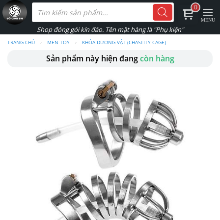
Skip
Tìm
0
kiếm
to
sản
phẩm
content
TRANG CHỦ
›
MEN TOY
›
KHÓA DƯƠNG VẬT (CHASTITY CAGE)
Sản phẩm này hiện đang
còn hàng