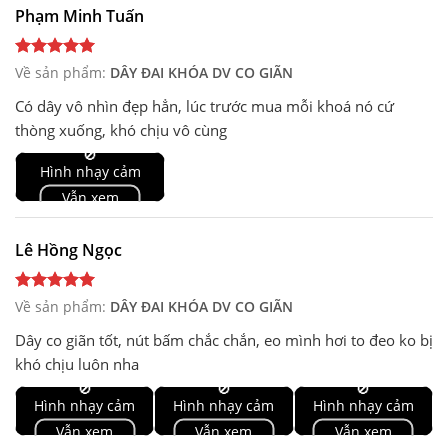
Phạm Minh Tuấn
Về sản phẩm:
DÂY ĐAI KHÓA DV CO GIÃN
Có dây vô nhìn đẹp hẳn, lúc trước mua mỗi khoá nó cứ
thòng xuống, khó chịu vô cùng
🚫
Hình nhạy cảm
Vẫn xem
Lê Hồng Ngọc
Về sản phẩm:
DÂY ĐAI KHÓA DV CO GIÃN
Dây co giãn tốt, nút bấm chắc chắn, eo mình hơi to đeo ko bị
khó chịu luôn nha
🚫
🚫
🚫
Hình nhạy cảm
Hình nhạy cảm
Hình nhạy cảm
Vẫn xem
Vẫn xem
Vẫn xem