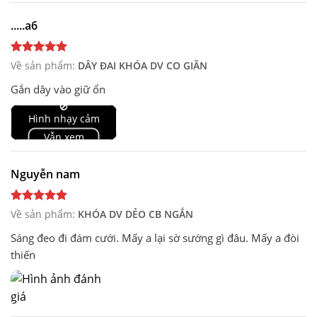
.....a6
Về sản phẩm:
DÂY ĐAI KHÓA DV CO GIÃN
Gắn dây vào giữ ổn
🚫
Hình nhạy cảm
Vẫn xem
Nguyễn nam
Về sản phẩm:
KHÓA DV DẺO CB NGẮN
Sáng đeo đi đám cưới. Mấy a lại sờ sướng gì đâu. Mấy a đòi
thiến