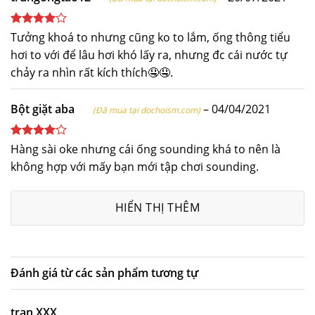
Được
Tưởng khoá to nhưng cũng ko to lắm, ống thông tiểu
xếp hạng
hơi to với để lâu hơi khó lấy ra, nhưng đc cái nước tự
4
5 sao
chảy ra nhìn rất kích thích🤤🤤.
Bột giặt aba
–
04/04/2021
(Đã mua tại dochoism.com)
Được
Hàng sài oke nhưng cái ống sounding khá to nên là
xếp hạng
không hợp với mấy bạn mới tập chơi sounding.
4
5 sao
HIỂN THỊ THÊM
Đánh giá từ các sản phẩm tương tự
tran XXX