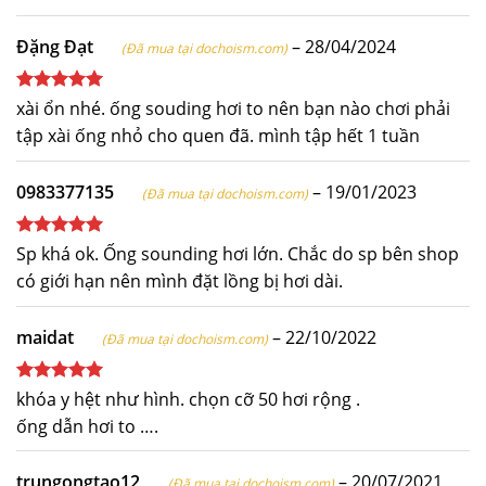
Đặng Đạt
–
28/04/2024
(Đã mua tại dochoism.com)
Được xếp
xài ổn nhé. ống souding hơi to nên bạn nào chơi phải
hạng
5
5
tập xài ống nhỏ cho quen đã. mình tập hết 1 tuần
sao
0983377135
–
19/01/2023
(Đã mua tại dochoism.com)
Được xếp
Sp khá ok. Ống sounding hơi lớn. Chắc do sp bên shop
hạng
5
5
có giới hạn nên mình đặt lồng bị hơi dài.
sao
maidat
–
22/10/2022
(Đã mua tại dochoism.com)
Được xếp
khóa y hệt như hình. chọn cỡ 50 hơi rộng .
hạng
5
5
ống dẫn hơi to ….
sao
trungongtao12
–
20/07/2021
(Đã mua tại dochoism.com)