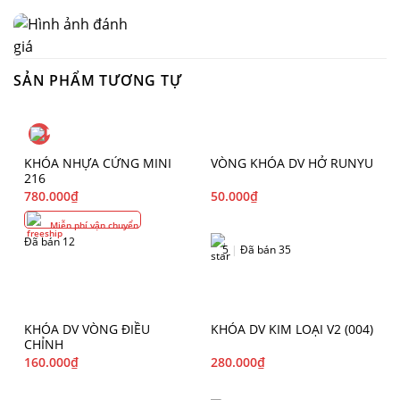
SẢN PHẨM TƯƠNG TỰ
KHÓA NHỰA CỨNG MINI
VÒNG KHÓA DV HỞ RUNYU
216
780.000
₫
50.000
₫
Miễn phí vận chuyển
Đã bán 12
5
|
Đã bán 35
KHÓA DV VÒNG ĐIỀU
KHÓA DV KIM LOẠI V2 (004)
CHỈNH
160.000
₫
280.000
₫