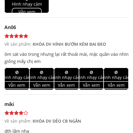
Hình nhạy cảm
Vẫn xem
An06
Về sản phẩm:
KHÓA DV HÌNH BƯỚM KÈM ĐAI ĐEO
ôm sát vào trong nhưng lại rất thoải mái, mặc quần vào nhìn
giống mấy chị em
🚫
🚫
🚫
🚫
🚫
Hình nhạy cảm
Hình nhạy cảm
Hình nhạy cảm
Hình nhạy cảm
Hình nhạy cảm
Vẫn xem
Vẫn xem
Vẫn xem
Vẫn xem
Vẫn xem
miki
Về sản phẩm:
KHÓA DV DẺO CB NGẮN
dth lắm nha