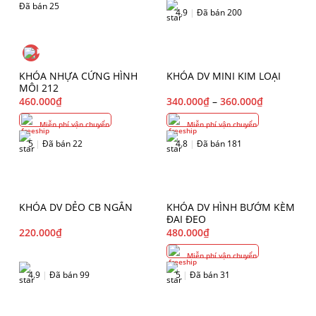
Đã bán 25
4.9
|
Đã bán 200
KHÓA NHỰA CỨNG HÌNH
KHÓA DV MINI KIM LOẠI
MÔI 212
460.000
₫
340.000
₫
–
360.000
₫
Miễn phí vận chuyển
Miễn phí vận chuyển
5
|
Đã bán 22
4.8
|
Đã bán 181
KHÓA DV DẺO CB NGẮN
KHÓA DV HÌNH BƯỚM KÈM
ĐAI ĐEO
220.000
₫
480.000
₫
Miễn phí vận chuyển
4.9
|
Đã bán 99
5
|
Đã bán 31