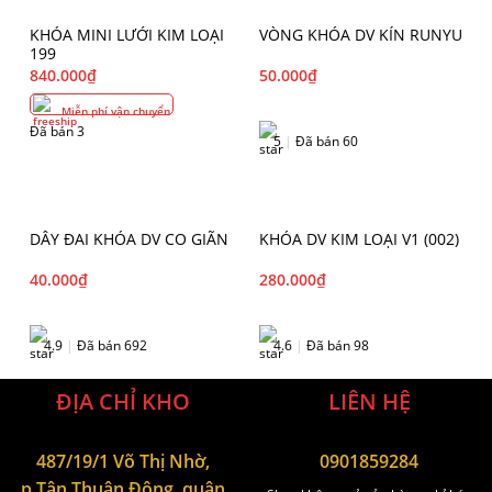
KHÓA MINI LƯỚI KIM LOẠI
VÒNG KHÓA DV KÍN RUNYU
199
840.000
₫
50.000
₫
Miễn phí vận chuyển
Đã bán 3
5
|
Đã bán 60
DÂY ĐAI KHÓA DV CO GIÃN
KHÓA DV KIM LOẠI V1 (002)
40.000
₫
280.000
₫
4.9
|
Đã bán 692
4.6
|
Đã bán 98
ĐỊA CHỈ KHO
LIÊN HỆ
487/19/1 Võ Thị Nhờ,
0901859284
p.Tân Thuận Đông, quận