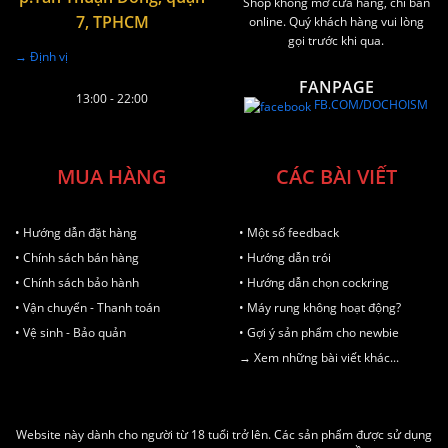
Shop không mở cửa hàng, chỉ bán
7, TPHCM
online. Quý khách hàng vui lòng
gọi trước khi qua.
→ Định vị
FANPAGE
13:00 - 22:00
FB.COM/DOCHOISM
MUA HÀNG
CÁC BÀI VIẾT
• Hướng dẫn đặt hàng
• Một số feedback
• Chính sách bán hàng
• Hướng dẫn trói
• Chính sách bảo hành
• Hướng dẫn chọn cockring
• Vận chuyển - Thanh toán
• Máy rung không hoạt động?
• Vệ sinh - Bảo quản
• Gợi ý sản phẩm cho newbie
→ Xem những bài viết khác...
Website này dành cho người từ 18 tuổi trở lên. Các sản phẩm được sử dụng