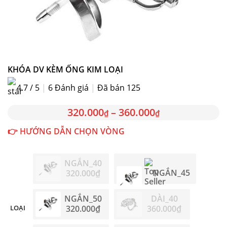
KHÓA DV KÈM ỐNG KIM LOẠI
4.7 / 5
|
6
Đánh giá
|
Đã bán 125
320.000
–
360.000
₫
₫
👉 HƯỚNG DẪN CHỌN VÒNG
NGẮN_40
NGẮN_45
320.000
₫
320.000
₫
NGẮN_50
DÀI_40
LOẠI
320.000
₫
360.000
₫