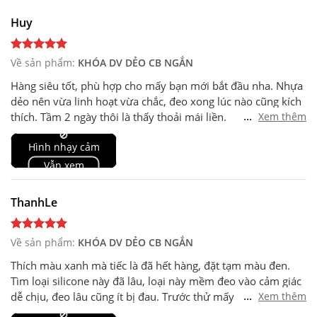
Huy
Về sản phẩm:
KHÓA DV DẺO CB NGẮN
Hàng siêu tốt, phù hợp cho mấy bạn mới bắt đầu nha. Nhựa
dẻo nên vừa linh hoạt vừa chắc, đeo xong lúc nào cũng kích
...
thích. Tầm 2 ngày thôi là thấy thoải mái liền.
Xem thêm
Khuyến khích dùng thêm dưỡng ẩm cho phần da quanh
🚫
Hình nhạy cảm
base nha.
Vẫn xem
ThanhLe
Về sản phẩm:
KHÓA DV DẺO CB NGẮN
Thích màu xanh mà tiếc là đã hết hàng, đặt tạm màu đen.
Tìm loại silicone này đã lâu, loại này mềm đeo vào cảm giác
...
dễ chịu, đeo lâu cũng ít bị đau. Trước thử mấy loại cứng khá
Xem thêm
khó khăn để dùng với bị đau trong quá trình đeo.
🚫