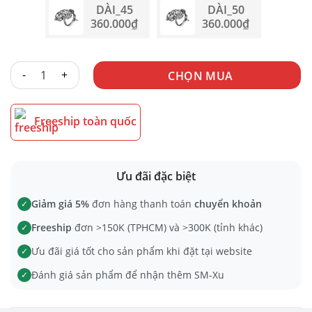
DÀI_45
DÀI_50
360.000
₫
360.000
₫
KHÓA DV KÈM ỐNG KIM LOẠI số lượng
CHỌN MUA
Freeship toàn quốc
Ưu đãi đặc biệt
Giảm giá 5%
đơn hàng thanh toán
chuyển khoản
✓
Freeship
đơn >150K (TPHCM) và >300K (tỉnh khác)
✓
Ưu đãi giá tốt cho sản phẩm khi đặt tại website
✓
Đánh giá sản phẩm để nhận thêm SM-Xu
✓