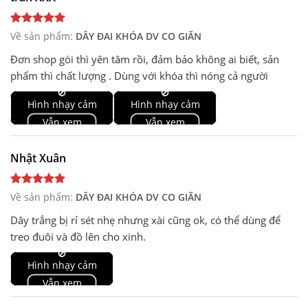
Về sản phẩm:
DÂY ĐAI KHÓA DV CO GIÃN
Đơn shop gói thì yên tâm rồi, đảm bảo không ai biết, sản
phẩm thì chất lượng . Dùng với khóa thì nóng cả người
🚫
🚫
Hình nhạy cảm
Hình nhạy cảm
Vẫn xem
Vẫn xem
Nhật Xuân
Về sản phẩm:
DÂY ĐAI KHÓA DV CO GIÃN
Dây trắng bị rỉ sét nhẹ nhưng xài cũng ok, có thể dùng để
treo đuôi và đồ lên cho xinh.
🚫
Hình nhạy cảm
Vẫn xem