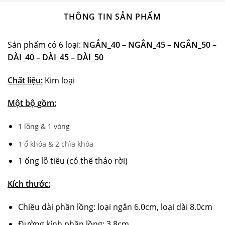
THÔNG TIN SẢN PHẨM
Sản phẩm có 6 loại:
NGẮN_40 – NGẮN_45 – NGẮN_50 –
DÀI_40 – DÀI_45 – DÀI_50
Chất liệu:
Kim loại
Một bộ gồm:
1 lồng & 1 vòng
1 ổ khóa & 2 chìa khóa
1 ống lỗ tiểu (có thể tháo rời)
Kích thước:
Chiều dài phần lồng: loại ngắn 6.0cm, loại dài 8.0cm
Đường kính phần lồng: 3.8cm