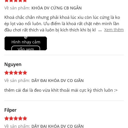
Về sản phẩm:
KHÓA DV CỨNG CB NGẮN
Khoá chắc chắn nhưng phải khoá lúc xìu còn lúc cứng là ko
ép lọt vào nổi luôn. Ưu điểm là khoá rất chặt nên mình lần
...
đầu chơi rất thích và luôn bị kích thích khi bị khoá. Nhược
Xem thêm
điểm nhẹ là hơi lồi khi mặc quần và tiếng ổ khoá, nhớ mặc
🚫
Hình nhạy cảm
sịp trước khi đi để ko bị người khác biết đang đeo khoá
Vẫn xem
Nguyen
Về sản phẩm:
DÂY ĐAI KHÓA DV CO GIÃN
thêm cái đai là đeo vừa khít thoải mái cực kỳ thích luôn :>
Filper
Về sản phẩm:
DÂY ĐAI KHÓA DV CO GIÃN