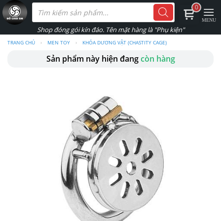
Skip
Tìm
0
kiếm
to
sản
phẩm
content
TRANG CHỦ
›
MEN TOY
›
KHÓA DƯƠNG VẬT (CHASTITY CAGE)
Sản phẩm này hiện đang
còn hàng