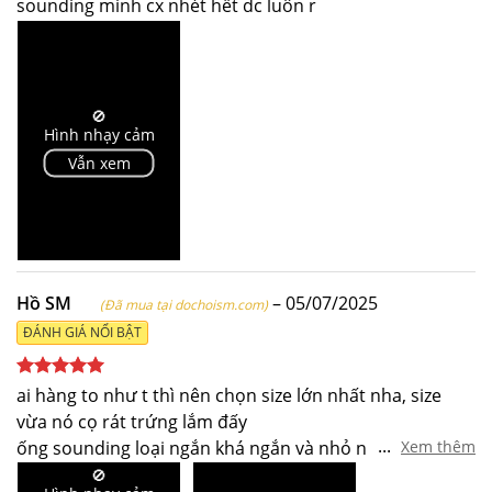
sounding mình cx nhét hết dc luôn r
🚫
Hình nhạy cảm
Vẫn xem
Hồ SM
–
05/07/2025
(Đã mua tại dochoism.com)
ĐÁNH GIÁ NỔI BẬT
Được xếp
ai hàng to như t thì nên chọn size lớn nhất nha, size
hạng
5
5
vừa nó cọ rát trứng lắm đấy
sao
...
ống sounding loại ngắn khá ngắn và nhỏ nhưng trơn
Xem thêm
tru ko đau, ai chưa chơi sounding nên cân nhắc, đeo để
🚫