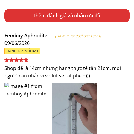
Thêm đánh giá
Femboy Aphrodite
–
(Đã mua tại dochoism.com)
09/06/2026
ĐÁNH GIÁ NỔI BẬT
Được xếp
Shop để là 14cm nhưng hàng thực tế tận 21cm, mọi
hạng
5
5
người cân nhắc vì vô lút sẽ rất phê =)))
sao