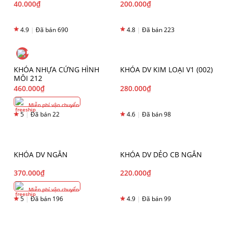
40.000
₫
200.000
₫
4.9
|
Đã bán 690
4.8
|
Đã bán 223
KHÓA NHỰA CỨNG HÌNH
KHÓA DV KIM LOẠI V1 (002)
MÔI 212
460.000
₫
280.000
₫
Miễn phí vận chuyển
5
|
Đã bán 22
4.6
|
Đã bán 98
KHÓA DV NGẮN
KHÓA DV DẺO CB NGẮN
370.000
₫
220.000
₫
Miễn phí vận chuyển
5
|
Đã bán 196
4.9
|
Đã bán 99