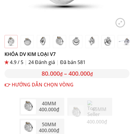
KHÓA DV KIM LOẠI V7
4.9 / 5
|
24
Đánh giá
|
Đã bán 581
80.000
–
400.000
₫
₫
👉 HƯỚNG DẪN CHỌN VÒNG
40MM
45MM
400.000
₫
400.000
₫
50MM
400.000
₫