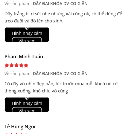
Về sản phẩm:
DÂY ĐAI KHÓA DV CO GIÃN
Dây trắng bị rỉ sét nhẹ nhưng xài cũng ok, có thể dùng để
treo đuôi và đồ lên cho xinh.
🚫
Hình nhạy cảm
Vẫn xem
Phạm Minh Tuấn
Về sản phẩm:
DÂY ĐAI KHÓA DV CO GIÃN
Có dây vô nhìn đẹp hẳn, lúc trước mua mỗi khoá nó cứ
thòng xuống, khó chịu vô cùng
🚫
Hình nhạy cảm
Vẫn xem
Lê Hồng Ngọc