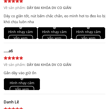
Về sản phẩm:
DÂY ĐAI KHÓA DV CO GIÃN
Dây co giãn tốt, nút bấm chắc chắn, eo mình hơi to đeo ko bị
khó chịu luôn nha
🚫
🚫
🚫
Hình nhạy cảm
Hình nhạy cảm
Hình nhạy cảm
Vẫn xem
Vẫn xem
Vẫn xem
.....a6
Về sản phẩm:
DÂY ĐAI KHÓA DV CO GIÃN
Gắn dây vào giữ ổn
🚫
Hình nhạy cảm
Vẫn xem
Danh Lê