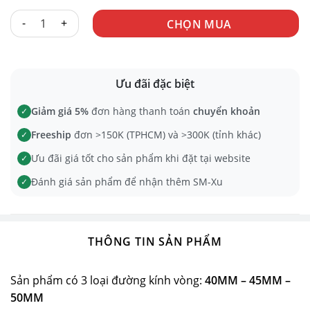
KHÓA DV KIM LOẠI V7 số lượng
CHỌN MUA
Ưu đãi đặc biệt
Giảm giá 5%
đơn hàng thanh toán
chuyển khoản
✓
Freeship
đơn >150K (TPHCM) và >300K (tỉnh khác)
✓
Ưu đãi giá tốt cho sản phẩm khi đặt tại website
✓
Đánh giá sản phẩm để nhận thêm SM-Xu
✓
THÔNG TIN SẢN PHẨM
Sản phẩm có 3 loại đường kính vòng:
40MM – 45MM –
50MM