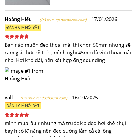
Hoàng Hiếu
–
17/01/2026
(Đã mua tại dochoism.com)
ĐÁNH GIÁ NỔI BẬT
Được xếp
Bạn nào muốn đeo thoải mái thì chọn 50mm nhưng sẽ
hạng
5
5
cảm giác hơi dễ tuột, mình nghĩ 45mm là vừa thoải mái
sao
nha. Hơi khó đái, nên kết hợp ống sounding
vall
–
16/10/2025
(Đã mua tại dochoism.com)
ĐÁNH GIÁ NỔI BẬT
Được xếp
mình mua lâu r nhưng mà trước kia đeo hơi khó chụi
hạng
5
5
bay h có kĩ năng nên đeo sướng lắm cả cái ống
sao