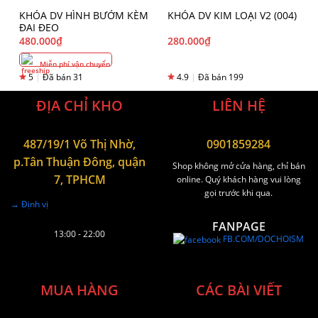
KHÓA DV HÌNH BƯỚM KÈM
KHÓA DV KIM LOẠI V2 (004)
ĐAI ĐEO
480.000
₫
280.000
₫
Miễn phí vận chuyển
5
|
Đã bán 31
4.9
|
Đã bán 199
ĐỊA CHỈ KHO
LIÊN HỆ
487/19/1 Võ Thị Nhờ,
0901859284
p.Tân Thuận Đông, quận
Shop không mở cửa hàng, chỉ bán
7, TPHCM
online. Quý khách hàng vui lòng
gọi trước khi qua.
→ Định vị
FANPAGE
13:00 - 22:00
FB.COM/DOCHOISM
MUA HÀNG
CÁC BÀI VIẾT