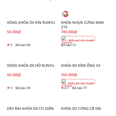
VÒNG KHÓA DV KÍN RUNYU
KHÓA NHỰA CỨNG MINI
216
50.000
₫
780.000
₫
Miễn phí vận chuyển
5
|
Đã bán 60
Đã bán 12
VÒNG KHÓA DV HỞ RUNYU
KHÓA DV KÈM ỐNG V3
50.000
₫
350.000
₫
Miễn phí vận chuyển
5
|
Đã bán 35
4.7
|
Đã bán 77
DÂY ĐAI KHÓA DV CO GIÃN
KHÓA DV CỨNG CB DÀI