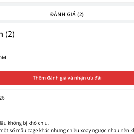
ĐÁNH GIÁ (2)
m
(2)
Thêm đánh giá
26
lâu không bị khó chịu.
ới một số mẫu cage khác nhưng chiều xoay ngược nhau nên k