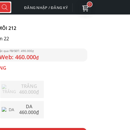
0
ĐĂNG NHẬP / ĐĂNG KÝ
ÔI 212
n 22
490.000
₫
460.000
₫
ÒNG
TRẮNG
460.000
₫
DA
460.000
₫