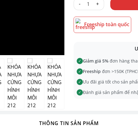
KHÓA NHỰA CỨNG HÌNH MÔI 2
Freeship toàn quốc
Ư
Giảm giá 5%
đơn hàng tha
✓
Freeship
đơn >150K (TPHCM
✓
Ưu đãi giá tốt cho sản phẩ
✓
Đánh giá sản phẩm để nh
✓
THÔNG TIN SẢN PHẨM