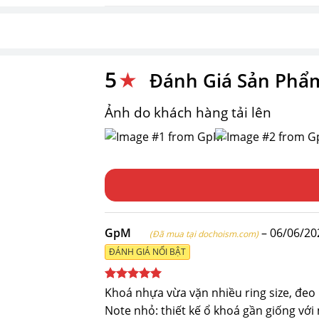
5
★
Đánh Giá Sản Phẩ
Ảnh do khách hàng tải lên
GpM
–
06/06/20
(Đã mua tại dochoism.com)
ĐÁNH GIÁ NỔI BẬT
Được xếp
Khoá nhựa vừa vặn nhiều ring size, đeo 
hạng
5
5
Note nhỏ: thiết kế ổ khoá gần giống v
sao