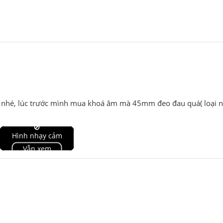
nhé, lúc trước mình mua khoá âm mà 45mm đeo đau quá( loại n
🚫
Hình nhạy cảm
Vẫn xem