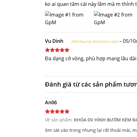
ko ai quan tâm cái này lắm mà m thỉnh t
Vu Dinh
–
05/10
(Đã mua tại dochoism.com)
Được xếp
Đa dạng cở vòng, phù hợp mang lâu dài
hạng
5
5
sao
Đánh giá từ các sản phẩm tươ
An06
Về sản phẩm:
KHÓA DV HÌNH BƯỚM KÈM ĐA
ôm sát vào trong nhưng lại rất thoải mái, 