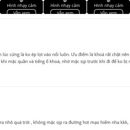
🚫
🚫
🚫
Hình nhạy cảm
Hình nhạy cảm
Hình nhạy cảm
Vẫn xem
Vẫn xem
Vẫn xem
lúc cứng là ko ép lọt vào nổi luôn. Ưu điểm là khoá rất chặt nên 
i khi mặc quần và tiếng ổ khoá, nhớ mặc sịp trước khi đi để ko bị
ra nhô quá trời , không mặc sịp ra đường hơi mạo hiểm nha kkk, 