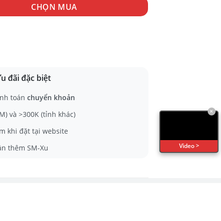
12 số lượng
CHỌN MUA
u đãi đặc biệt
nh toán
chuyển khoản
×
) và >300K (tỉnh khác)
m khi đặt tại website
Video >
ận thêm SM-Xu