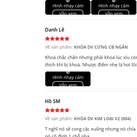
🚫
🚫
Hình nhạy cảm
Hình nhạy cảm
Vẫn xem
Vẫn xem
Danh Lê
Về sản phẩm:
KHÓA DV CỨNG CB NGẮN
Khoá chắc chắn nhưng phải khoá lúc xìu còn 
thích khi bị khoá. Nhược điểm nhẹ là hơi lồ
🚫
Hình nhạy cảm
Vẫn xem
Hồ SM
Về sản phẩm:
KHÓA DV KIM LOẠI V2 (004)
T nghĩ nó sẽ cong cặc xuống nhưng nó chỉa 
nó cố định 1 chỗ nha