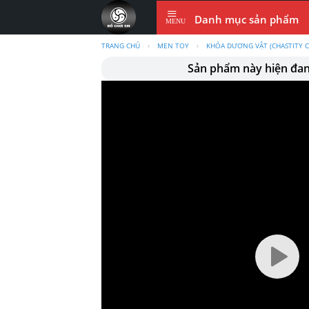
Skip
Danh mục sản phẩm
to
content
TRANG CHỦ
›
MEN TOY
›
KHÓA DƯƠNG VẬT (CHASTITY C
Sản phẩm này hiện đa