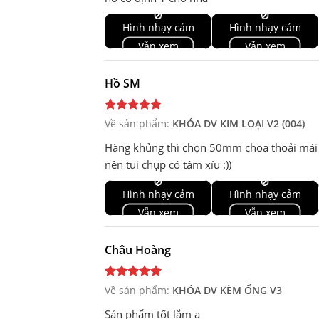
🚫
🚫
Hình nhạy cảm
Hình nhạy cảm
Vẫn xem
Vẫn xem
Hồ SM
Về sản phẩm:
KHÓA DV KIM LOẠI V2 (004)
Hàng khủng thì chọn 50mm choa thoải mái 
nên tui chụp có tâm xíu :))
🚫
🚫
Hình nhạy cảm
Hình nhạy cảm
Vẫn xem
Vẫn xem
Châu Hoàng
Về sản phẩm:
KHÓA DV KÈM ỐNG V3
Sản phẩm tốt lắm ạ