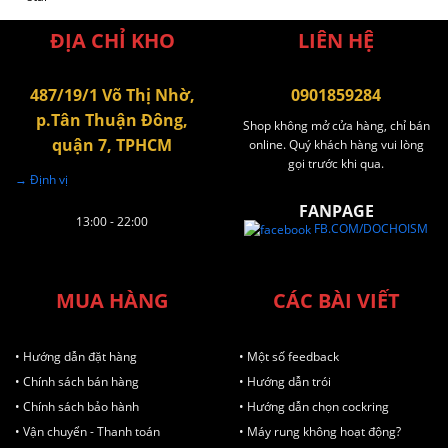
ĐỊA CHỈ KHO
LIÊN HỆ
487/19/1 Võ Thị Nhờ,
0901859284
p.Tân Thuận Đông,
Shop không mở cửa hàng, chỉ bán
quận 7, TPHCM
online. Quý khách hàng vui lòng
gọi trước khi qua.
→ Định vị
FANPAGE
13:00 - 22:00
FB.COM/DOCHOISM
MUA HÀNG
CÁC BÀI VIẾT
• Hướng dẫn đặt hàng
• Một số feedback
• Chính sách bán hàng
• Hướng dẫn trói
• Chính sách bảo hành
• Hướng dẫn chọn cockring
• Vận chuyển - Thanh toán
• Máy rung không hoạt động?