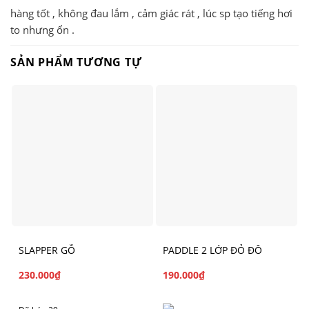
hàng tốt , không đau lắm , cảm giác rát , lúc sp tạo tiếng hơi
to nhưng ổn .
SẢN PHẨM TƯƠNG TỰ
SLAPPER GỖ
PADDLE 2 LỚP ĐỎ ĐÔ
230.000
₫
190.000
₫