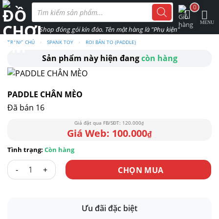
Skip
Tìm
0
kiếm
to
sản
phẩm
content
TRANG CHỦ
›
SPANK TOY
›
ROI BẢN TO (PADDLE)
Sản phẩm này hiện đang
còn hàng
PADDLE CHÂN MÈO
Đã bán 16
120.000
₫
100.000
₫
Còn hàng
PADDLE CHÂN MÈO số lượng
CHỌN MUA
Ưu đãi đặc biệt