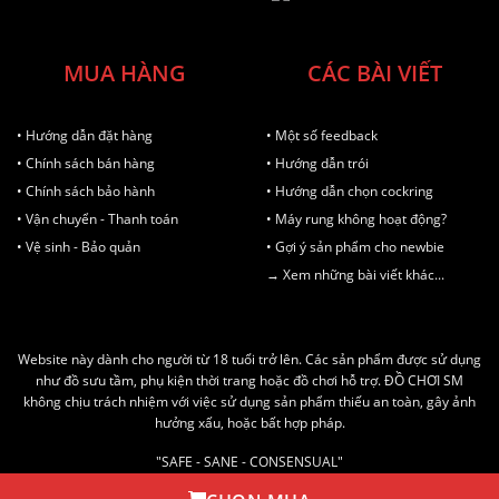
MUA HÀNG
CÁC BÀI VIẾT
• Hướng dẫn đặt hàng
• Một số feedback
• Chính sách bán hàng
• Hướng dẫn trói
• Chính sách bảo hành
• Hướng dẫn chọn cockring
• Vận chuyển - Thanh toán
• Máy rung không hoạt động?
• Vệ sinh - Bảo quản
• Gợi ý sản phẩm cho newbie
→ Xem những bài viết khác...
Website này dành cho người từ 18 tuổi trở lên. Các sản phẩm được sử dụng
như đồ sưu tầm, phụ kiện thời trang hoặc đồ chơi hỗ trợ. ĐỒ CHƠI SM
không chịu trách nhiệm với việc sử dụng sản phẩm thiếu an toàn, gây ảnh
hưởng xấu, hoặc bất hợp pháp.
"SAFE - SANE - CONSENSUAL"
AN TOÀN - LÀNH MẠNH - ĐỒNG THUẬN