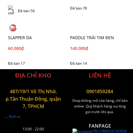
Đã bán 78
5
|
Đã bán 56
SLAPPER DA
PADDLE TRÁI TIM ĐEN
60.000
₫
140.000
₫
Đã bán 17
Đã bán 14
ĐỊA CHỈ KHO
LIÊN HỆ
487/19/1 Võ Thị Nhờ,
0901859284
p.Tân Thuận Đông, quận
Shop không mở cửa hàng, chỉ bán
7, TPHCM
online. Quý khách hàng vui lòng
gọi trước khi qua.
→ Định vị
FANPAGE
13:00 - 22:00
FB.COM/DOCHOISM