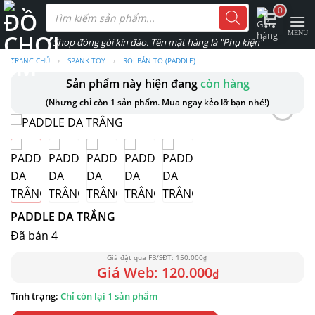
Skip
Tìm
0
kiếm
to
sản
phẩm
content
TRANG CHỦ
›
SPANK TOY
›
ROI BẢN TO (PADDLE)
Sản phẩm này hiện đang
còn hàng
(Nhưng chỉ còn 1 sản phẩm. Mua ngay kẻo lỡ bạn nhé!)
PADDLE DA TRẮNG
Đã bán 4
150.000
₫
120.000
₫
Chỉ còn lại 1 sản phẩm