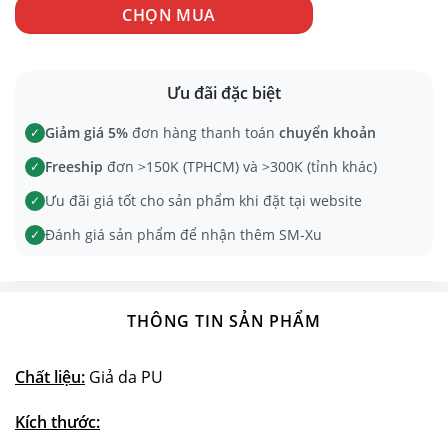
CHỌN MUA
Ưu đãi đặc biệt
Giảm giá 5%
đơn hàng thanh toán
chuyển khoản
✓
Freeship
đơn >150K (TPHCM) và >300K (tỉnh khác)
✓
Ưu đãi giá tốt cho sản phẩm khi đặt tại website
✓
Đánh giá sản phẩm để nhận thêm SM-Xu
✓
THÔNG TIN SẢN PHẨM
Chất liệu:
Giả da PU
Kích thước: