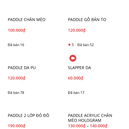
PADDLE CHÂN MÈO
PADDLE GỖ BẢN TO
100.000
₫
120.000
₫
Đã bán 16
5
|
Đã bán 52
PADDLE DA PU
SLAPPER DA
120.000
₫
60.000
₫
Đã bán 78
Đã bán 17
PADDLE 2 LỚP ĐỎ ĐÔ
PADDLE ACRYLIC CHÂN
MÈO HOLOGRAM
190.000
₫
130.000
₫
–
140.000
₫