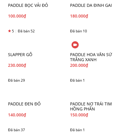
PADDLE BỌC VẢI ĐỎ
PADDLE DA ĐINH GAI
100.000
₫
180.000
₫
5
|
Đã bán 52
Đã bán 10
SLAPPER GỖ
PADDLE HOA VĂN SỨ
TRẮNG XANH
230.000
₫
200.000
₫
Đã bán 29
Đã bán 1
PADDLE ĐEN ĐỎ
PADDLE NƠ TRÁI TIM
HỒNG PHẤN
140.000
₫
150.000
₫
Đã bán 37
Đã bán 1