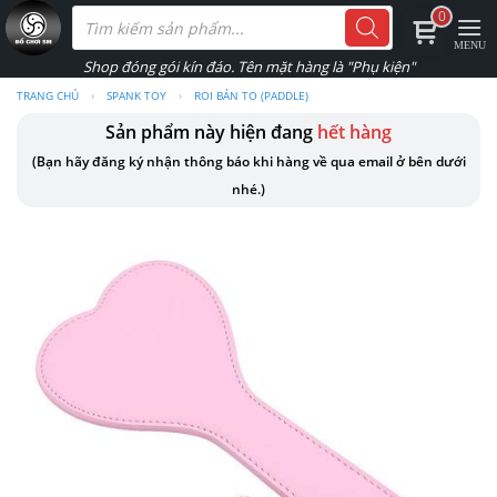
Skip
Tìm
0
kiếm
to
sản
phẩm
content
TRANG CHỦ
›
SPANK TOY
›
ROI BẢN TO (PADDLE)
Sản phẩm này hiện đang
hết hàng
(Bạn hãy đăng ký nhận thông báo khi hàng về qua email ở bên dưới
nhé.)