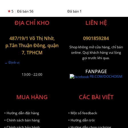
5
|
Đã bán 56
Đã bán 1
ĐỊA CHỈ KHO
LIÊN HỆ
487/19/1 Võ Thị Nhờ,
0901859284
p.Tân Thuận Đông, quận
Shop không mở cửa hàng, chỉ bán
7, TPHCM
online. Quý khách hàng vui lòng
gọi trước khi qua.
→ Định vị
FANPAGE
13:00 - 22:00
FB.COM/DOCHOISM
MUA HÀNG
CÁC BÀI VIẾT
• Hướng dẫn đặt hàng
• Một số feedback
• Chính sách bán hàng
• Hướng dẫn trói
• Chính sách bảo hành
• Hướng dẫn chọn cockring