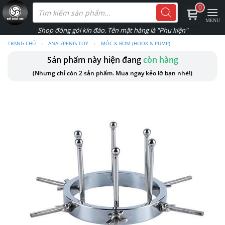
Skip
Tìm
0
kiếm
to
sản
phẩm
content
TRANG CHỦ
›
ANAL/PENIS TOY
›
MÓC & BƠM (HOOK & PUMP)
Sản phẩm này hiện đang
còn hàng
(Nhưng chỉ còn 2 sản phẩm. Mua ngay kẻo lỡ bạn nhé!)