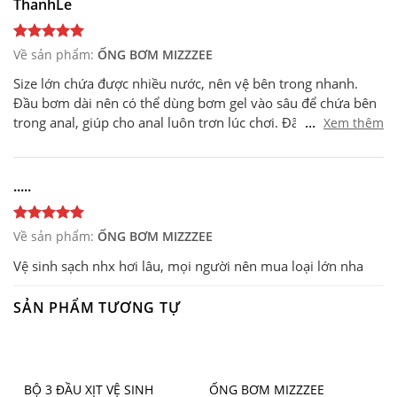
ThanhLe
Về sản phẩm:
ỐNG BƠM MIZZZEE
Size lớn chứa được nhiều nước, nên vệ bên trong nhanh.
Đầu bơm dài nên có thể dùng bơm gel vào sâu để chứa bên
...
trong anal, giúp cho anal luôn trơn lúc chơi. Đã thử bơm
Xem thêm
200ml gel vào trong mà vẫn không bị trào ra ngoài, tốt hơn
bơm bình thường
.....
Về sản phẩm:
ỐNG BƠM MIZZZEE
Vệ sinh sạch nhx hơi lâu, mọi người nên mua loại lớn nha
SẢN PHẨM TƯƠNG TỰ
BỘ 3 ĐẦU XỊT VỆ SINH
ỐNG BƠM MIZZZEE