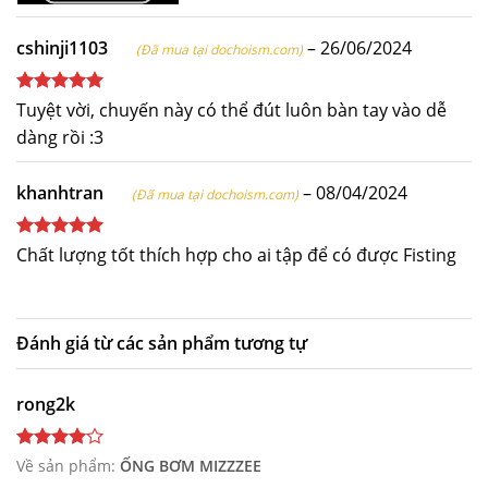
chụp hình feedback :)) Có lẽ tư thế tốt nhất là chổng
mông lên thì sẽ oke hơn, và nên chơi 2 người thì dễ
cshinji1103
–
26/06/2024
(Đã mua tại dochoism.com)
dàng hơn cho việc siết ốc nong. Cái này thích hợp cho
mấy bạn chơi hard, còn tôi tò mò muốn nhìn bên trong
Được xếp
Tuyệt vời, chuyến này có thể đút luôn bàn tay vào dễ
trực tràng nên mua về thử thôi. Đánh giá 4* vì nó ko
hạng
5
5
dàng rồi :3
sao
phù hợp với tôi cho lắm.
khanhtran
–
08/04/2024
(Đã mua tại dochoism.com)
Được xếp
Chất lượng tốt thích hợp cho ai tập để có được Fisting
hạng
5
5
sao
Đánh giá từ các sản phẩm tương tự
rong2k
Về sản phẩm:
ỐNG BƠM MIZZZEE