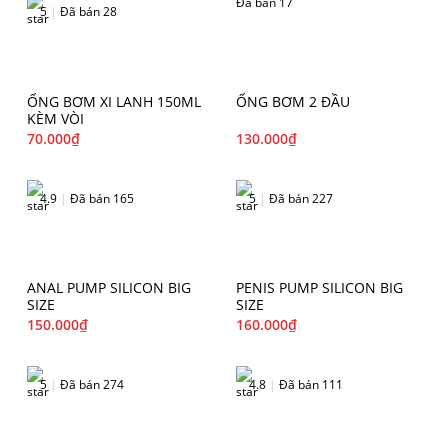
Đã bán 17
5
|
Đã bán 28
ỐNG BƠM XI LANH 150ML
ỐNG BƠM 2 ĐẦU
KÈM VÒI
70.000
₫
130.000
₫
4.9
|
Đã bán 165
5
|
Đã bán 227
ANAL PUMP SILICON BIG
PENIS PUMP SILICON BIG
SIZE
SIZE
150.000
₫
160.000
₫
5
|
Đã bán 274
4.8
|
Đã bán 111