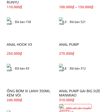
RUNYU
110.000
₫
100.000
₫
–
150.000
₫
5
|
Đã bán 158
4.9
|
Đã bán 521
ANAL HOOK V3
ANAL PUMP
250.000
₫
270.000
₫
5
|
Đã bán 43
4.8
|
Đã bán 312
ỐNG BƠM XI LANH 350ML
ANAL PUMP GAI BIG SIZE
KÈM VÒI
MANMIAO
240.000
₫
310.000
₫
Miễn phí vận chuyển