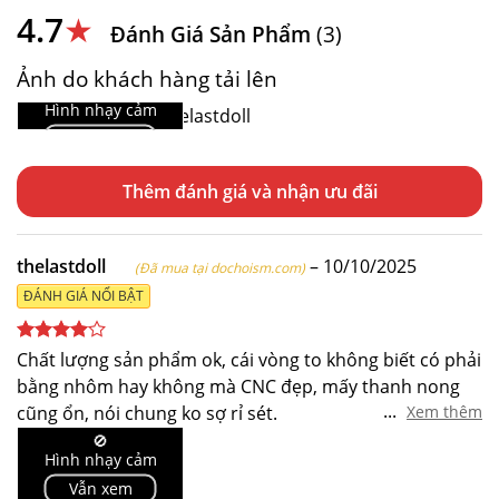
4.7
★
Đánh Giá Sản Phẩm
(3)
Ảnh do khách hàng tải lên
🚫
Hình nhạy cảm
Vẫn xem
Thêm đánh giá
thelastdoll
–
10/10/2025
(Đã mua tại dochoism.com)
ĐÁNH GIÁ NỔI BẬT
Được
Chất lượng sản phẩm ok, cái vòng to không biết có phải
xếp hạng
bằng nhôm hay không mà CNC đẹp, mấy thanh nong
4
5 sao
...
cũng ổn, nói chung ko sợ rỉ sét.
Xem thêm
Còn về sử dụng thì ko được như mong đợi, có lẽ là do
🚫
Hình nhạy cảm
tư thế chưa đúng nên nó dễ bị tuột ra ngoài, tui phải
Vẫn xem
tháo bớt 3 thanh ra vẫn bị tuột, ngồi vậy chủ yếu để