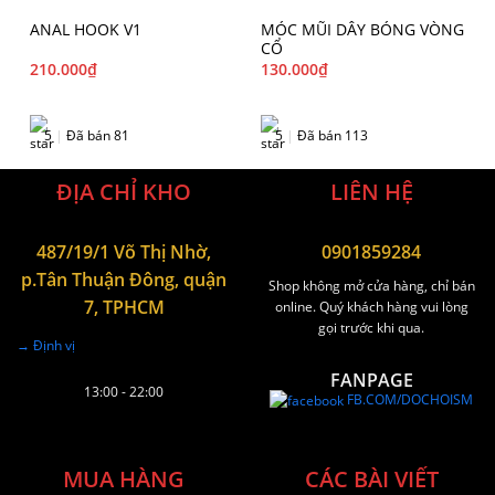
ANAL HOOK V1
MÓC MŨI DÂY BÓNG VÒNG
CỔ
210.000
₫
130.000
₫
5
|
Đã bán 81
5
|
Đã bán 113
ĐỊA CHỈ KHO
LIÊN HỆ
487/19/1 Võ Thị Nhờ,
0901859284
p.Tân Thuận Đông, quận
Shop không mở cửa hàng, chỉ bán
7, TPHCM
online. Quý khách hàng vui lòng
gọi trước khi qua.
→ Định vị
FANPAGE
13:00 - 22:00
FB.COM/DOCHOISM
MUA HÀNG
CÁC BÀI VIẾT