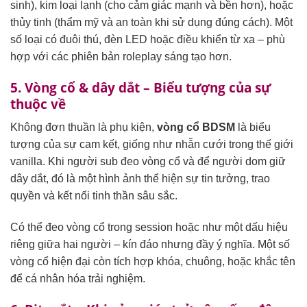
sinh), kim loại lạnh (cho cảm giác mạnh và bền hơn), hoặc
thủy tinh (thẩm mỹ và an toàn khi sử dụng đúng cách). Một
số loại có đuôi thú, đèn LED hoặc điều khiển từ xa – phù
hợp với các phiên bản roleplay sáng tạo hơn.
5. Vòng cổ & dây dắt – Biểu tượng của sự
thuộc về
Không đơn thuần là phụ kiện,
vòng cổ BDSM
là biểu
tượng của sự cam kết, giống như nhẫn cưới trong thế giới
vanilla. Khi người sub đeo vòng cổ và để người dom giữ
dây dắt, đó là một hình ảnh thể hiện sự tin tưởng, trao
quyền và kết nối tinh thần sâu sắc.
Có thể đeo vòng cổ trong session hoặc như một dấu hiệu
riêng giữa hai người – kín đáo nhưng đầy ý nghĩa. Một số
vòng cổ hiện đại còn tích hợp khóa, chuông, hoặc khắc tên
để cá nhân hóa trải nghiệm.