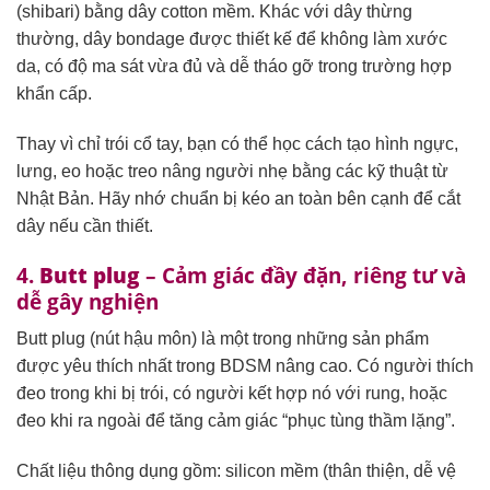
(shibari) bằng dây cotton mềm. Khác với dây thừng
thường, dây bondage được thiết kế để không làm xước
da, có độ ma sát vừa đủ và dễ tháo gỡ trong trường hợp
khẩn cấp.
Thay vì chỉ trói cổ tay, bạn có thể học cách tạo hình ngực,
lưng, eo hoặc treo nâng người nhẹ bằng các kỹ thuật từ
Nhật Bản. Hãy nhớ chuẩn bị kéo an toàn bên cạnh để cắt
dây nếu cần thiết.
4.
Butt plug
– Cảm giác đầy đặn, riêng tư và
dễ gây nghiện
Butt plug (nút hậu môn) là một trong những sản phẩm
được yêu thích nhất trong BDSM nâng cao. Có người thích
đeo trong khi bị trói, có người kết hợp nó với rung, hoặc
đeo khi ra ngoài để tăng cảm giác “phục tùng thầm lặng”.
Chất liệu thông dụng gồm: silicon mềm (thân thiện, dễ vệ