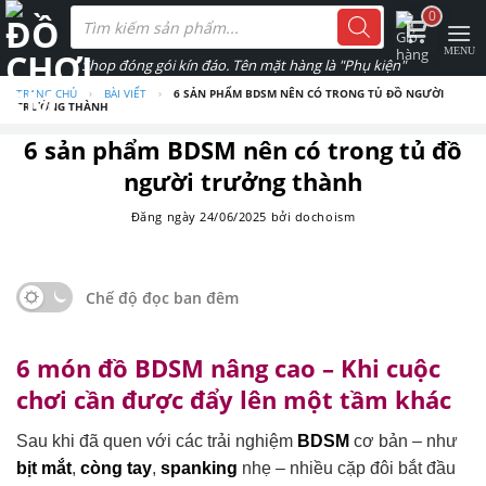
Skip
Tìm
0
kiếm
to
sản
phẩm
content
TRANG CHỦ
›
BÀI VIẾT
›
6 SẢN PHẨM BDSM NÊN CÓ TRONG TỦ ĐỒ NGƯỜI
TRƯỞNG THÀNH
6 sản phẩm BDSM nên có trong tủ đồ
người trưởng thành
Đăng ngày
24/06/2025
bởi
dochoism
Chế độ đọc ban đêm
6 món đồ BDSM nâng cao – Khi cuộc
chơi cần được đẩy lên một tầm khác
Sau khi đã quen với các trải nghiệm
BDSM
cơ bản – như
bịt mắt
,
còng tay
,
spanking
nhẹ – nhiều cặp đôi bắt đầu