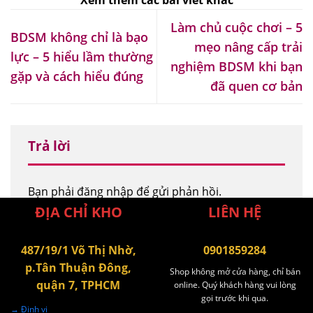
Làm chủ cuộc chơi – 5
BDSM không chỉ là bạo
mẹo nâng cấp trải
lực – 5 hiểu lầm thường
nghiệm BDSM khi bạn
gặp và cách hiểu đúng
đã quen cơ bản
Trả lời
Bạn phải
đăng nhập
để gửi phản hồi.
ĐỊA CHỈ KHO
LIÊN HỆ
487/19/1 Võ Thị Nhờ,
0901859284
p.Tân Thuận Đông,
Shop không mở cửa hàng, chỉ bán
quận 7, TPHCM
online. Quý khách hàng vui lòng
gọi trước khi qua.
→ Định vị