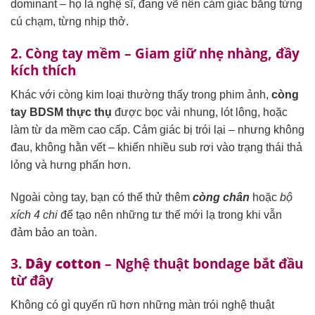
dominant – họ là nghệ sĩ, đang vẽ nên cảm giác bằng từng
cú chạm, từng nhịp thở.
2. Còng tay mềm – Giam giữ nhẹ nhàng, đầy
kích thích
Khác với còng kim loại thường thấy trong phim ảnh,
còng
tay BDSM thực thụ
được bọc vải nhung, lót lông, hoặc
làm từ da mềm cao cấp. Cảm giác bị trói lại – nhưng không
đau, không hằn vết – khiến nhiều sub rơi vào trạng thái thả
lỏng và hưng phấn hơn.
Ngoài còng tay, bạn có thể thử thêm
còng chân
hoặc
bộ
xích 4 chi
để tạo nên những tư thế mới lạ trong khi vẫn
đảm bảo an toàn.
3.
Dây cotton
– Nghệ thuật bondage bắt đầu
từ đây
Không có gì quyến rũ hơn những màn trói nghệ thuật