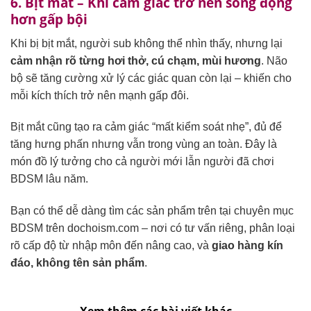
6. Bịt mắt – Khi cảm giác trở nên sống động
hơn gấp bội
Khi bị bịt mắt, người sub không thể nhìn thấy, nhưng lại
cảm nhận rõ từng hơi thở, cú chạm, mùi hương
. Não
bộ sẽ tăng cường xử lý các giác quan còn lại – khiến cho
mỗi kích thích trở nên mạnh gấp đôi.
Bịt mắt cũng tạo ra cảm giác “mất kiểm soát nhẹ”, đủ để
tăng hưng phấn nhưng vẫn trong vùng an toàn. Đây là
món đồ lý tưởng cho cả người mới lẫn người đã chơi
BDSM lâu năm.
Bạn có thể dễ dàng tìm các sản phẩm trên tại chuyên mục
BDSM trên dochoism.com – nơi có tư vấn riêng, phân loại
rõ cấp độ từ nhập môn đến nâng cao, và
giao hàng kín
đáo, không tên sản phẩm
.