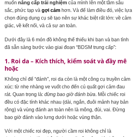
muốn
nâng cấp trải nghiệm
của mình lên một tầm sâu
sắc, phức tạp và
gợi cảm
hơn. Và để làm điều đó, việc lựa
chọn đúng dụng cụ sẽ tạo nên sự khác biệt rất lớn: về cảm
giác, về kết nối, và cả sự an toàn.
Dưới đây là 6 món đồ không thể thiếu khi bạn và bạn tình
đã sẵn sàng bước vào giai đoạn “BDSM trung cấp”:
1. Roi da – Kích thích, kiểm soát và đầy mê
hoặc
Không chỉ để “đánh”, roi da còn là một công cụ truyền cảm
xúc: từ nhẹ nhàng ve vuốt cho đến cú quất gợi cảm đau
rát. Quan trọng là:
đừng bao giờ đánh bừa
. Mỗi chiếc roi
đều có đặc tính khác nhau (dài, ngắn, đuôi mảnh hay bản
rộng) và vùng đánh an toàn nên là mông, đùi, vai. Đừng
bao giờ đánh vào lưng dưới hoặc vùng thận.
Với một chiếc roi đẹp, người cầm roi không chỉ là