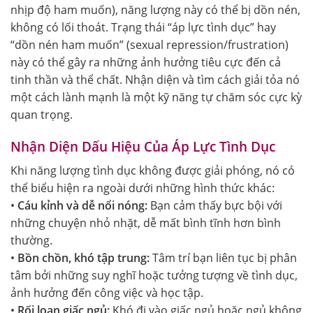
nhịp độ ham muốn), năng lượng này có thể bị dồn nén,
không có lối thoát. Trạng thái “áp lực tình dục” hay
“dồn nén ham muốn” (sexual repression/frustration)
này có thể gây ra những ảnh hưởng tiêu cực đến cả
tinh thần và thể chất. Nhận diện và tìm cách giải tỏa nó
một cách lành mạnh là một kỹ năng tự chăm sóc cực kỳ
quan trọng.
Nhận Diện Dấu Hiệu Của Áp Lực Tình Dục
Khi năng lượng tình dục không được giải phóng, nó có
thể biểu hiện ra ngoài dưới những hình thức khác:
•
Cáu kỉnh và dễ nổi nóng:
Bạn cảm thấy bực bội với
những chuyện nhỏ nhặt, dễ mất bình tĩnh hơn bình
thường.
•
Bồn chồn, khó tập trung:
Tâm trí bạn liên tục bị phân
tâm bởi những suy nghĩ hoặc tưởng tượng về tình dục,
ảnh hưởng đến công việc và học tập.
•
Rối loạn giấc ngủ:
Khó đi vào giấc ngủ hoặc ngủ không