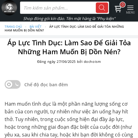
Skip
Tìm
0
kiếm
to
sản
phẩm
content
TRANG CHỦ
›
BÀI VIẾT
›
ÁP LỰC TÌNH DỤC: LÀM SAO ĐỂ GIẢI TỎA NHỮNG
HAM MUỐN BỊ DỒN NÉN?
Áp Lực Tình Dục: Làm Sao Để Giải Tỏa
Những Ham Muốn Bị Dồn Nén?
Đăng ngày
27/06/2025
bởi
dochoism
Chế độ đọc ban đêm
Ham muốn tình dục là một phần năng lượng sống cơ
bản của con người, tự nhiên như việc ăn uống hay hít
thở. Tuy nhiên, trong cuộc sống hiện đại đầy áp lực,
hoặc trong những giai đoạn đặc biệt của cuộc đời (như
yêu xa, sau khi chia tay, hoặc khi bạn đời không có cùng