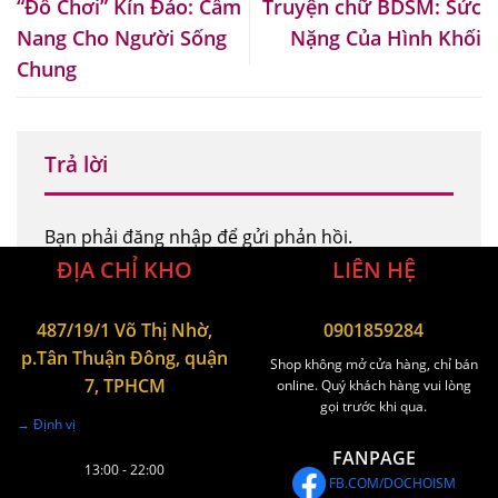
“Đồ Chơi” Kín Đáo: Cẩm
Truyện chữ BDSM: Sức
Nang Cho Người Sống
Nặng Của Hình Khối
Chung
Trả lời
Bạn phải
đăng nhập
để gửi phản hồi.
ĐỊA CHỈ KHO
LIÊN HỆ
487/19/1 Võ Thị Nhờ,
0901859284
p.Tân Thuận Đông, quận
Shop không mở cửa hàng, chỉ bán
7, TPHCM
online. Quý khách hàng vui lòng
gọi trước khi qua.
→ Định vị
FANPAGE
13:00 - 22:00
FB.COM/DOCHOISM