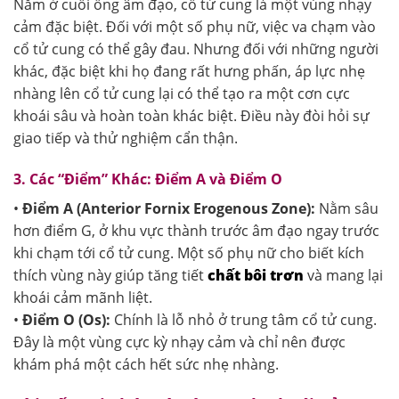
Nằm ở cuối ống âm đạo, cổ tử cung là một vùng nhạy
cảm đặc biệt. Đối với một số phụ nữ, việc va chạm vào
cổ tử cung có thể gây đau. Nhưng đối với những người
khác, đặc biệt khi họ đang rất hưng phấn, áp lực nhẹ
nhàng lên cổ tử cung lại có thể tạo ra một cơn cực
khoái sâu và hoàn toàn khác biệt. Điều này đòi hỏi sự
giao tiếp và thử nghiệm cẩn thận.
3. Các “Điểm” Khác: Điểm A và Điểm O
•
Điểm A (Anterior Fornix Erogenous Zone):
Nằm sâu
hơn điểm G, ở khu vực thành trước âm đạo ngay trước
khi chạm tới cổ tử cung. Một số phụ nữ cho biết kích
thích vùng này giúp tăng tiết
chất bôi trơn
và mang lại
khoái cảm mãnh liệt.
•
Điểm O (Os):
Chính là lỗ nhỏ ở trung tâm cổ tử cung.
Đây là một vùng cực kỳ nhạy cảm và chỉ nên được
khám phá một cách hết sức nhẹ nhàng.