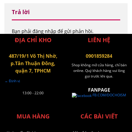
Trả lời
Bạn phải
đăng nhập
để gửi phản hồi.
ĐỊA CHỈ KHO
LIÊN HỆ
487/19/1 Võ Thị Nhờ,
0901859284
p.Tân Thuận Đông,
Shop không mở cửa hàng, chỉ bán
quận 7, TPHCM
online. Quý khách hàng vui lòng
gọi trước khi qua.
→ Định vị
FANPAGE
13:00 - 22:00
FB.COM/DOCHOISM
MUA HÀNG
CÁC BÀI VIẾT