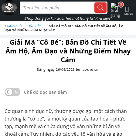
Skip
Tìm
0
kiếm
to
sản
phẩm
content
TRANG CHỦ
›
BÀI VIẾT
›
GIẢI MÃ “CÔ BÉ”: BẢN ĐỒ CHI TIẾT VỀ ÂM HỘ, ÂM
ĐẠO VÀ NHỮNG ĐIỂM NHẠY CẢM
Giải Mã “Cô Bé”: Bản Đồ Chi Tiết Về
Âm Hộ, Âm Đạo và Những Điểm Nhạy
Cảm
Đăng ngày
26/06/2025
bởi
dochoism
Chế độ đọc ban đêm
Cơ quan sinh dục nữ, thường được gọi một cách thân
thương là “cô bé”, là một kỳ quan của tạo hóa – phức
tạp, mạnh mẽ và chứa đựng vô vàn những bí ẩn về
khoái cảm. Tuy nhiên, do các yếu tố văn hóa và giáo