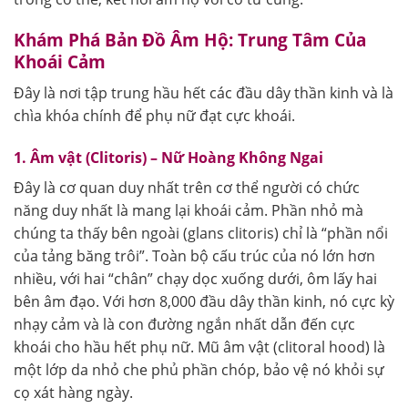
Khám Phá Bản Đồ Âm Hộ: Trung Tâm Của
Khoái Cảm
Đây là nơi tập trung hầu hết các đầu dây thần kinh và là
chìa khóa chính để phụ nữ đạt cực khoái.
1. Âm vật (Clitoris) – Nữ Hoàng Không Ngai
Đây là cơ quan duy nhất trên cơ thể người có chức
năng duy nhất là mang lại khoái cảm. Phần nhỏ mà
chúng ta thấy bên ngoài (glans clitoris) chỉ là “phần nổi
của tảng băng trôi”. Toàn bộ cấu trúc của nó lớn hơn
nhiều, với hai “chân” chạy dọc xuống dưới, ôm lấy hai
bên âm đạo. Với hơn 8,000 đầu dây thần kinh, nó cực kỳ
nhạy cảm và là con đường ngắn nhất dẫn đến cực
khoái cho hầu hết phụ nữ. Mũ âm vật (clitoral hood) là
một lớp da nhỏ che phủ phần chóp, bảo vệ nó khỏi sự
cọ xát hàng ngày.