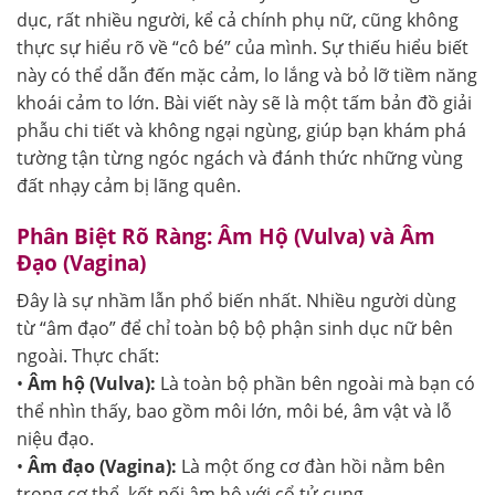
dục, rất nhiều người, kể cả chính phụ nữ, cũng không
thực sự hiểu rõ về “cô bé” của mình. Sự thiếu hiểu biết
này có thể dẫn đến mặc cảm, lo lắng và bỏ lỡ tiềm năng
khoái cảm to lớn. Bài viết này sẽ là một tấm bản đồ giải
phẫu chi tiết và không ngại ngùng, giúp bạn khám phá
tường tận từng ngóc ngách và đánh thức những vùng
đất nhạy cảm bị lãng quên.
Phân Biệt Rõ Ràng: Âm Hộ (Vulva) và Âm
Đạo (Vagina)
Đây là sự nhầm lẫn phổ biến nhất. Nhiều người dùng
từ “âm đạo” để chỉ toàn bộ bộ phận sinh dục nữ bên
ngoài. Thực chất:
•
Âm hộ (Vulva):
Là toàn bộ phần bên ngoài mà bạn có
thể nhìn thấy, bao gồm môi lớn, môi bé, âm vật và lỗ
niệu đạo.
•
Âm đạo (Vagina):
Là một ống cơ đàn hồi nằm bên
trong cơ thể, kết nối âm hộ với cổ tử cung.